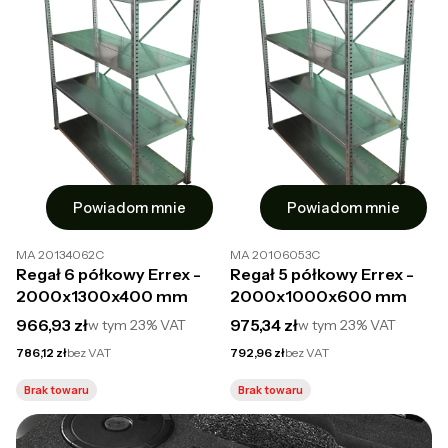
Powiadom mnie
Powiadom mnie
MA 20134062C
MA 20106053C
Regał 6 półkowy Errex -
Regał 5 półkowy Errex -
2000x1300x400 mm
2000x1000x600 mm
Cena brutto
Cena brutto
966,93 zł
975,34 zł
w tym
23%
VAT
w tym
23%
VAT
Cena netto
Cena netto
786,12 zł
bez VAT
792,96 zł
bez VAT
Brak towaru
Brak towaru