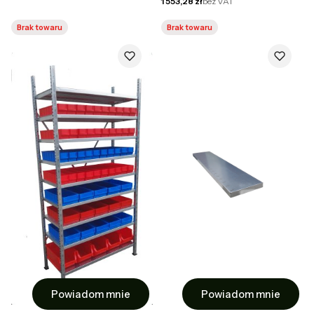
Cena netto
1 553,28 zł
bez VAT
Brak towaru
Brak towaru
Powiadom mnie
Powiadom mnie