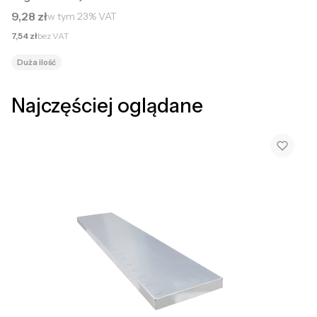
Cena brutto
9,28 zł
w tym
23%
VAT
Cena netto
7,54 zł
bez VAT
Duża ilość
Najczęściej oglądane