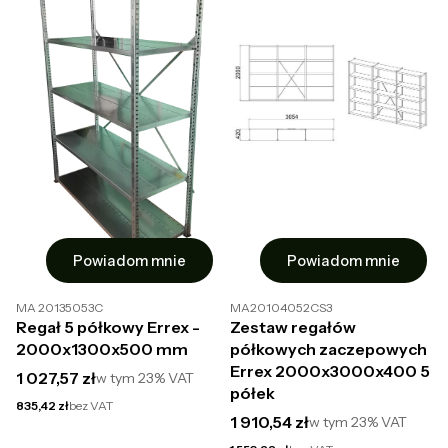
Powiadom mnie
Powiadom mnie
MA 20135053C
MA20104052CS3
Regał 5 półkowy Errex -
Zestaw regałów
2000x1300x500 mm
półkowych zaczepowych
Errex 2000x3000x400 5
Cena brutto
1 027,57 zł
w tym
23%
VAT
półek
Cena netto
835,42 zł
bez VAT
Cena brutto
1 910,54 zł
w tym
23%
VAT