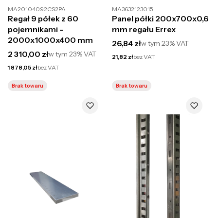
MA20104092CS2PA
MA3632123015
Regał 9 półek z 60
Panel półki 200x700x0,6
pojemnikami -
mm regału Errex
2000x1000x400 mm
Cena brutto
26,84 zł
w tym
23%
VAT
Cena brutto
2 310,00 zł
w tym
23%
VAT
Cena netto
21,82 zł
bez VAT
Cena netto
1 878,05 zł
bez VAT
Brak towaru
Brak towaru