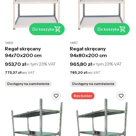
Do koszyka
Do koszyka
1486
1487
Regał skręcany
Regał skręcany
94x70x200 cm
94x80x200 cm
Cena brutto
Cena brutto
953,70 zł
965,80 zł
w tym
23%
VAT
w tym
23%
VAT
Cena netto
Cena netto
775,37 zł
bez VAT
785,20 zł
bez VAT
Dostępny na zamówienie
Dostępny na zamówienie
Bestseller