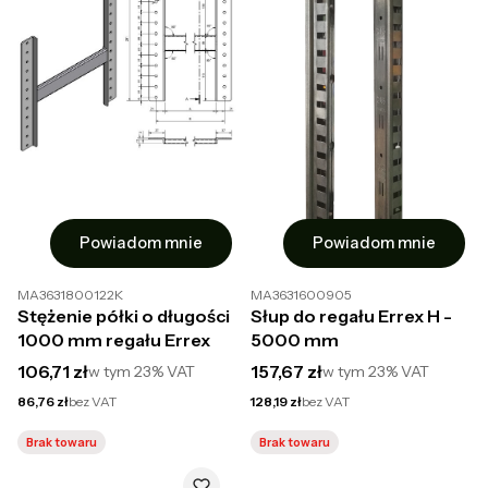
Powiadom mnie
Powiadom mnie
MA3631800122K
MA3631600905
Stężenie półki o długości
Słup do regału Errex H -
1000 mm regału Errex
5000 mm
Cena brutto
Cena brutto
106,71 zł
157,67 zł
w tym
23%
VAT
w tym
23%
VAT
Cena netto
Cena netto
86,76 zł
bez VAT
128,19 zł
bez VAT
Brak towaru
Brak towaru