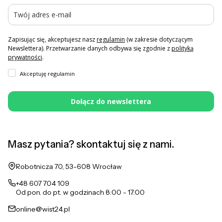
Zapisując się, akceptujesz nasz
regulamin
(w zakresie dotyczącym
Newslettera). Przetwarzanie danych odbywa się zgodnie z
polityką
prywatności
.
Akceptuję regulamin
Dołącz do newslettera
Masz pytania? skontaktuj się z nami.
Adres:
Robotnicza 70, 53-608 Wrocław
+48 607 704 109
Od pon. do pt. w godzinach 8:00 - 17:00
online@wist24.pl