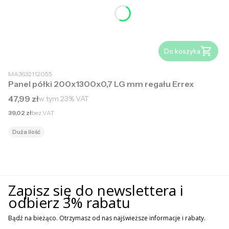
Do koszyka
MA3632112055
Panel półki 200x1300x0,7 LG mm regału Errex
Cena brutto
47,99 zł
w tym
23%
VAT
Cena netto
39,02 zł
bez VAT
Duża ilość
Zapisz się do newslettera i
odbierz 3% rabatu
Bądź na bieżąco. Otrzymasz od nas najświeższe informacje i rabaty.