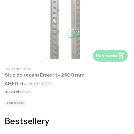
Do koszyka
MA3631610405
Słup do regału Errex H - 2500 mm
Cena brutto
49,50 zł
w tym
23%
VAT
Cena netto
40,24 zł
bez VAT
Duża ilość
Bestsellery