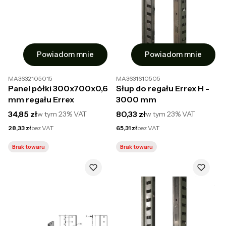
Powiadom mnie
Powiadom mnie
MA3632105015
MA3631610505
Panel półki 300x700x0,6
Słup do regału Errex H -
mm regału Errex
3000 mm
Cena brutto
Cena brutto
34,85 zł
80,33 zł
w tym
23%
VAT
w tym
23%
VAT
Cena netto
Cena netto
28,33 zł
bez VAT
65,31 zł
bez VAT
Brak towaru
Brak towaru