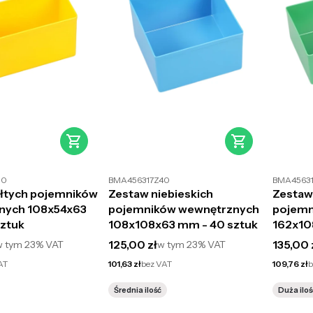
50
BMA456317Z40
BMA4563
łtych pojemników
Zestaw niebieskich
Zestaw
nych 108x54x63
pojemników wewnętrznych
pojemn
ztuk
108x108x63 mm - 40 sztuk
162x10
to
Cena brutto
Cena br
125,00 zł
135,00 
w tym
23%
VAT
w tym
23%
VAT
Cena netto
Cena netto
AT
101,63 zł
bez VAT
109,76 zł
b
Średnia ilość
Duża iloś