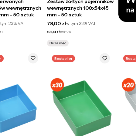
zerwonych
Zestaw żółtych pojemników
ów wewnętrznych
wewnętrznych 108x54x45
mm - 50 sztuk
mm - 50 sztuk
to
Cena brutto
78,00 zł
 tym
23%
VAT
w tym
23%
VAT
Cena netto
AT
63,41 zł
bez VAT
Duża ilość
r
Bestseller
Bests