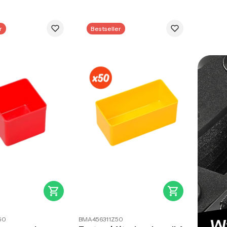
r
Bestseller
50
BMA456311Z50