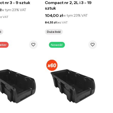
 nr 3 - 9 sztuk
Compact nr 2, 2L i 3 - 19
sztuk
utto
ł
w tym
23%
VAT
Cena brutto
104,00 zł
w tym
23%
VAT
ez VAT
Cena netto
84,55 zł
bez VAT
ć
Duża ilość
eller
Nowość