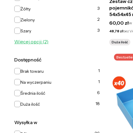
Zestaw c
pojemnik
3
Żółty
54x54x45 
2
Zielony
Cena brut
60,00 zł
w
3
Szary
Cena netto
48,78 zł
bez V
Więcej opcji (2)
Duża ilość
Bestselle
Dostępność
Dostępność
1
Brak towaru
1
Na wyczerpaniu
6
Średnia ilość
18
Duża ilość
Wysyłka w