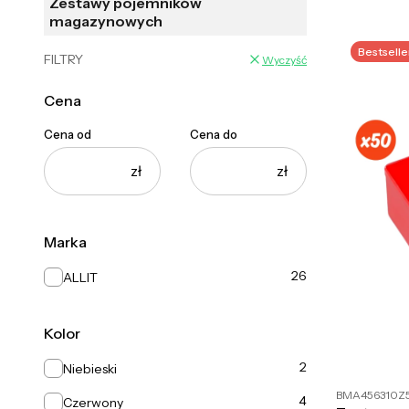
Zestawy pojemników
magazynowych
Bestselle
FILTRY
Wyczyść
Cena
Cena od
Cena do
zł
zł
Marka
Marka
26
ALLIT
Kolor
Kolor
2
Niebieski
BMA456310Z
4
Czerwony