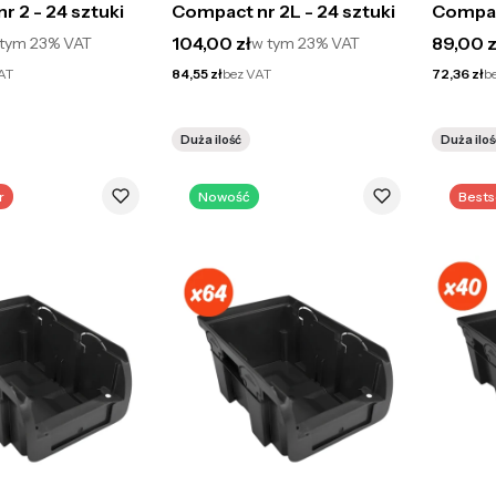
 2 - 24 sztuki
Compact nr 2L - 24 sztuki
Compact
to
Cena brutto
Cena br
104,00 zł
89,00 z
 tym
23%
VAT
w tym
23%
VAT
Cena netto
Cena netto
AT
84,55 zł
bez VAT
72,36 zł
b
Duża ilość
Duża iloś
r
Nowość
Bests