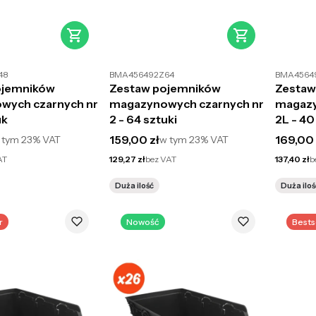
48
BMA456492Z64
BMA4564
ojemników
Zestaw pojemników
Zestaw
wych czarnych nr
magazynowych czarnych nr
magazy
uk
2 - 64 sztuki
2L - 40
to
Cena brutto
Cena br
159,00 zł
169,00 
 tym
23%
VAT
w tym
23%
VAT
Cena netto
Cena netto
AT
129,27 zł
bez VAT
137,40 zł
b
Duża ilość
Duża iloś
r
Nowość
Bests