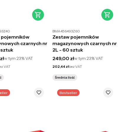
93Z40
BMA456493Z60
 pojemników
Zestaw pojemników
nowych czarnych nr
magazynowych czarnych nr
 sztuk
2L - 60 sztuk
utto
Cena brutto
zł
249,00 zł
w tym
23%
VAT
w tym
23%
VAT
Cena netto
ez VAT
202,44 zł
bez VAT
ć
Średnia ilość
eller
Bestseller