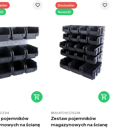
eller
Bestseller
ść
Nowość
0Z94
BMA47090Z9234
 pojemników
Zestaw pojemników
nowych na ścianę
magazynowych na ścianę