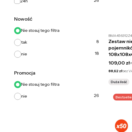
Wysyłka w
26
24h
Nowość
Nie stosuj tego filtra
BMA456312Z
Zestaw ni
8
tak
pojemnik
18
nie
108x108x4
Cena brut
109,00 zł
Cena netto
88,62 zł
bez V
Promocja
Duża ilość
Nie stosuj tego filtra
26
nie
Bestselle