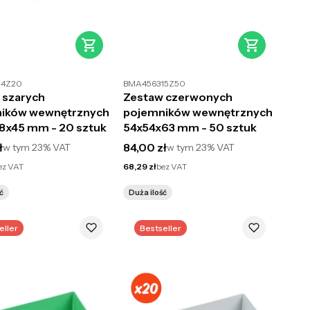
14Z20
BMA456315Z50
 szarych
Zestaw czerwonych
ików wewnętrznych
pojemników wewnętrznych
8x45 mm - 20 sztuk
54x54x63 mm - 50 sztuk
utto
Cena brutto
ł
84,00 zł
w tym
23%
VAT
w tym
23%
VAT
Cena netto
ez VAT
68,29 zł
bez VAT
ć
Duża ilość
eller
Bestseller