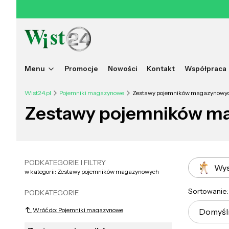
Menu
Promocje
Nowości
Kontakt
Współpraca
Wist24.pl
Pojemniki magazynowe
Zestawy pojemników magazynowy
Zestawy pojemników m
PODKATEGORIE I FILTRY
Wys
w kategorii: Zestawy pojemników magazynowych
List
Sortowanie:
PODKATEGORIE
Wróć do: Pojemniki magazynowe
Domyśl