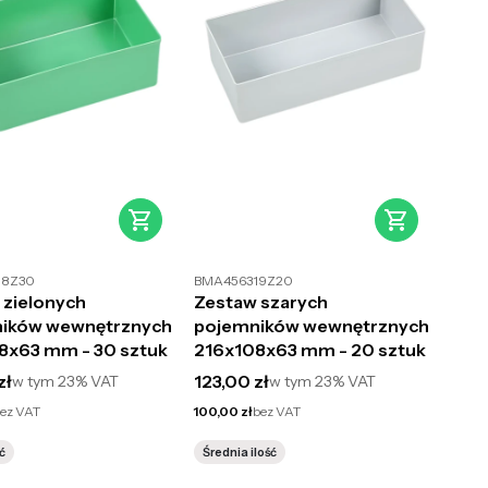
18Z30
BMA456319Z20
 zielonych
Zestaw szarych
ików wewnętrznych
pojemników wewnętrznych
8x63 mm - 30 sztuk
216x108x63 mm - 20 sztuk
utto
Cena brutto
zł
123,00 zł
w tym
23%
VAT
w tym
23%
VAT
Cena netto
ez VAT
100,00 zł
bez VAT
ć
Średnia ilość