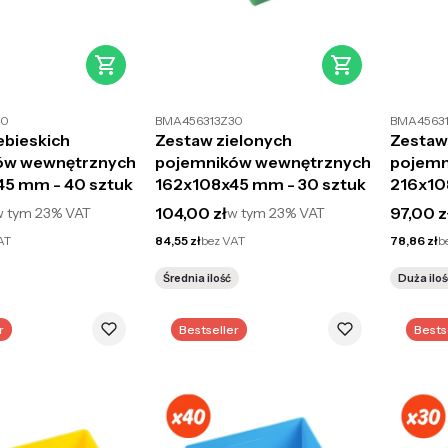
40
BMA456313Z30
BMA4563
ebieskich
Zestaw zielonych
Zestaw
ów wewnętrznych
pojemników wewnętrznych
pojemn
5 mm - 40 sztuk
162x108x45 mm - 30 sztuk
216x10
to
Cena brutto
Cena br
104,00 zł
97,00 z
w tym
23%
VAT
w tym
23%
VAT
Cena netto
Cena netto
AT
84,55 zł
bez VAT
78,86 zł
b
Średnia ilość
Duża iloś
r
Bestseller
Bests