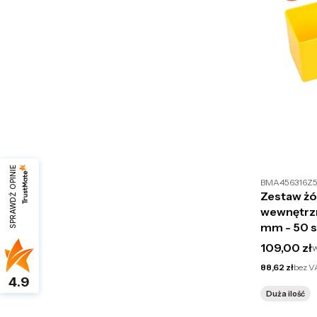
SPRAWDŹ OPINIE
BMA456316Z
Zestaw żó
wewnętrz
mm - 50 s
Cena brut
109,00 zł
Cena netto
88,62 zł
bez V
4.9
Duża ilość