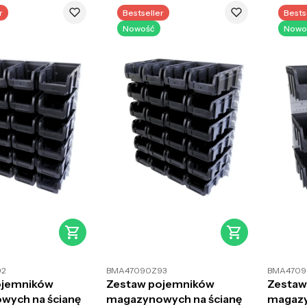
r
Bestseller
Bests
Nowość
Nowo
92
BMA47090Z93
BMA4709
ojemników
Zestaw pojemników
Zestaw
wych na ścianę
magazynowych na ścianę
magazy