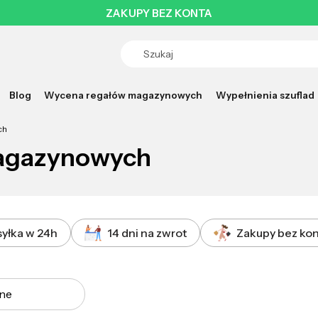
Blog
Wycena regałów magazynowych
Wypełnienia szuflad
ch
agazynowych
yłka w 24h
14 dni na zwrot
Zakupy bez ko
a produktów
ne