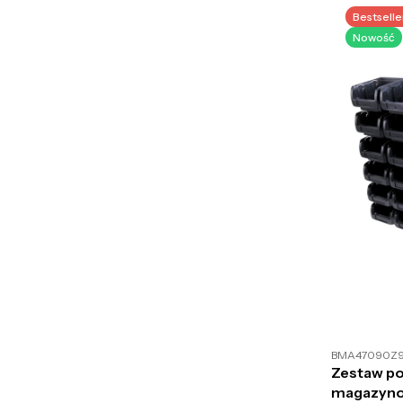
Bestselle
Nowość
BMA47090Z
Zestaw p
magazyno