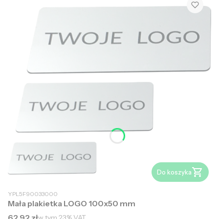
Do koszyka
YPL5F90033000
Mała plakietka LOGO 100x50 mm
Cena brutto
62,92 zł
w tym
23%
VAT