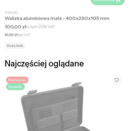
CWA30
Walizka aluminiowa mała - 400x290x105 mm
Cena brutto
100,00 zł
w tym
23%
VAT
Cena netto
81,30 zł
bez VAT
Duża ilość
Najczęściej oglądane
Bestseller
Nowość