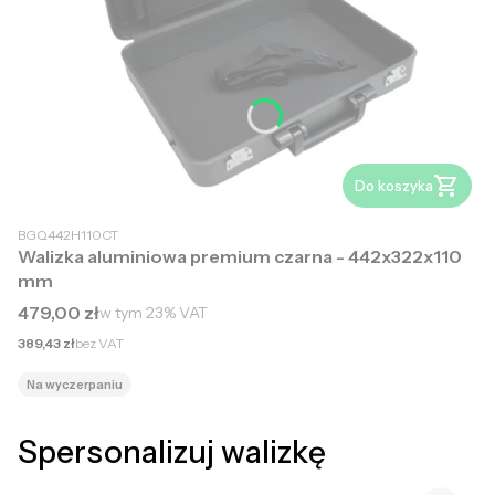
Do koszyka
BGQ442H110CT
Walizka aluminiowa premium czarna - 442x322x110
mm
Cena brutto
479,00 zł
w tym
23%
VAT
Cena netto
389,43 zł
bez VAT
Na wyczerpaniu
Spersonalizuj walizkę