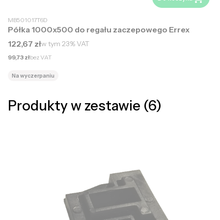
MB501017T6D
Półka 1000x500 do regału zaczepowego Errex
Cena brutto
122,67 zł
w tym
23%
VAT
Cena netto
99,73 zł
bez VAT
Na wyczerpaniu
Produkty w zestawie (6)