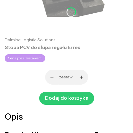
Dalmine Logistic Solutions
Stopa PCV do słupa regału Errex
Cena poza zestawem:
zestaw
Dodaj do koszyka
Opis