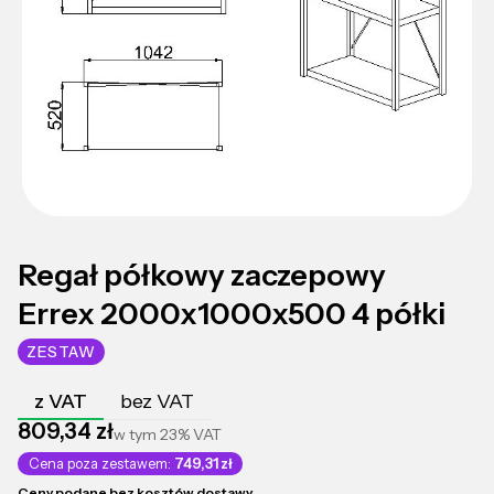
Regał półkowy zaczepowy
Errex 2000x1000x500 4 półki
ZESTAW
z VAT
bez VAT
Cena
809,34 zł
w tym
23%
VAT
Cena poza zestawem:
749,31 zł
Ceny podane bez kosztów dostawy.