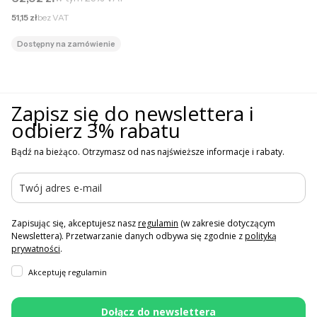
Cena netto
51,15 zł
bez VAT
Dostępny na zamówienie
Zapisz się do newslettera i
odbierz 3% rabatu
Bądź na bieżąco. Otrzymasz od nas najświeższe informacje i rabaty.
Zapisując się, akceptujesz nasz
regulamin
(w zakresie dotyczącym
Newslettera). Przetwarzanie danych odbywa się zgodnie z
polityką
prywatności
.
Akceptuję regulamin
Dołącz do newslettera