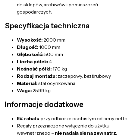
do sklepów, archiwów i pomieszczeń
gospodarczych.
Specyfikacja techniczna
Wysokość:
2000 mm
Długość:
1000 mm
Głębokość:
500 mm
Liczba półek:
4
Nośność półki:
170 kg
Rodzaj montażu:
zaczepowy, bezśrubowy
Materiał:
stal ocynkowana
Waga:
25,99 kg
Informacje dodatkowe
5% rabatu
przy odbiorze osobistym od ceny netto.
Regały przeznaczone wyłącznie do użytku
wewnętrznego –
nie nadają się na zewnątrz
.