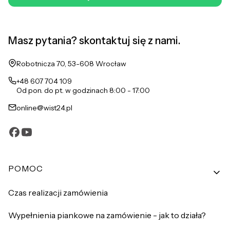
Masz pytania? skontaktuj się z nami.
Adres:
Robotnicza 70, 53-608 Wrocław
+48 607 704 109
Od pon. do pt. w godzinach 8:00 - 17:00
online@wist24.pl
Linki w stopce
POMOC
Czas realizacji zamówienia
Wypełnienia piankowe na zamówienie - jak to działa?