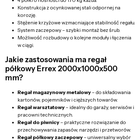
4 półki o nośności do 170 kg każda.
Konstrukcja z ocynkowanej stali odpornej na
korozję.
Stężenie krzyżowe wzmacniające stabilność regału.
System zaczepowy – szybki montaż bez śrub.
Możliwość rozbudowy o kolejne moduły i łączenia
w ciągi.
Jakie zastosowania ma regał
półkowy Errex 2000x1000x500
mm?
Regał magazynowy metalowy
– do składowania
kartonów, pojemników i cięższych towarów.
Regał warsztatowy
– idealny do garaży, serwisów i
pracowni technicznych.
Regał do piwnicy
– praktyczne rozwiązanie do
przechowywania zapasów, narzędzi i przetworów.
Regał półkowy zaczepowy
– uniwersalny wybór