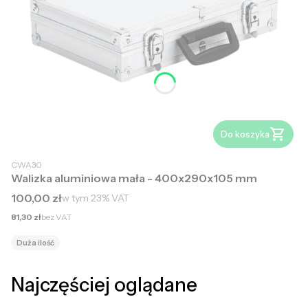
Do koszyka
CWA30
Walizka aluminiowa mała - 400x290x105 mm
Cena brutto
100,00 zł
w tym
23%
VAT
Cena netto
81,30 zł
bez VAT
Duża ilość
Najczęściej oglądane