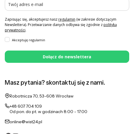
Zapisując się, akceptujesz nasz
regulamin
(w zakresie dotyczącym
Newslettera). Przetwarzanie danych odbywa się zgodnie z
polityką
prywatności
.
Akceptuję regulamin
Dołącz do newslettera
Masz pytania? skontaktuj się z nami.
Adres:
Robotnicza 70, 53-608 Wrocław
+48 607 704 109
Od pon. do pt. w godzinach 8:00 - 17:00
online@wist24.pl