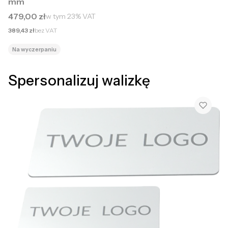
mm
Cena brutto
479,00 zł
w tym
23%
VAT
Cena netto
389,43 zł
bez VAT
Na wyczerpaniu
Spersonalizuj walizkę