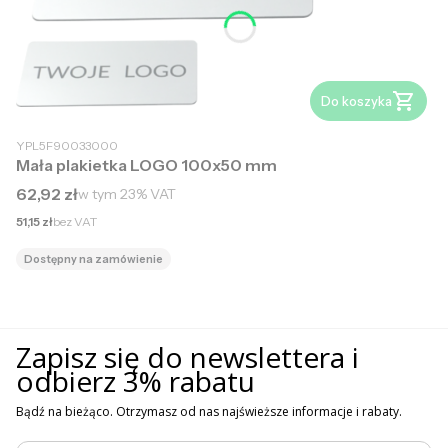
Do koszyka
YPL5F90033000
Mała plakietka LOGO 100x50 mm
Cena brutto
62,92 zł
w tym
23%
VAT
Cena netto
51,15 zł
bez VAT
Dostępny na zamówienie
Zapisz się do newslettera i
odbierz 3% rabatu
Bądź na bieżąco. Otrzymasz od nas najświeższe informacje i rabaty.