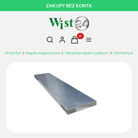
ZAKUPY BEZ KONTA
Otwórz wyszukiwarkę
Produkty w koszyku: 0. Zobac
Szukaj
Zaloguj się
Koszyk
Menu
Wist24.pl
Regały magazynowe
Metalowe regały z półkami
Elementy do r