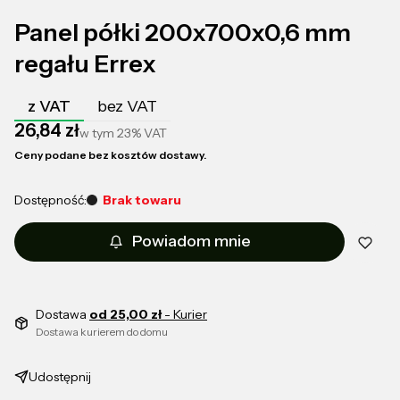
Panel półki 200x700x0,6 mm
regału Errex
z VAT
bez VAT
Cena
26,84 zł
w tym
23%
VAT
Ceny podane bez kosztów dostawy.
Dostępność:
Brak towaru
Powiadom mnie
Dostawa
od 25,00 zł
- Kurier
Dostawa kurierem do domu
Udostępnij