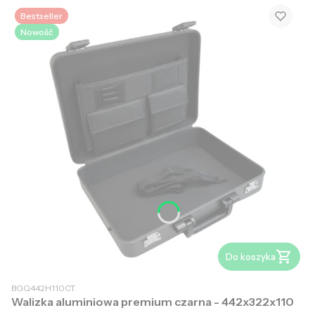
Bestseller
Nowość
Do koszyka
BGQ442H110CT
Walizka aluminiowa premium czarna - 442x322x110