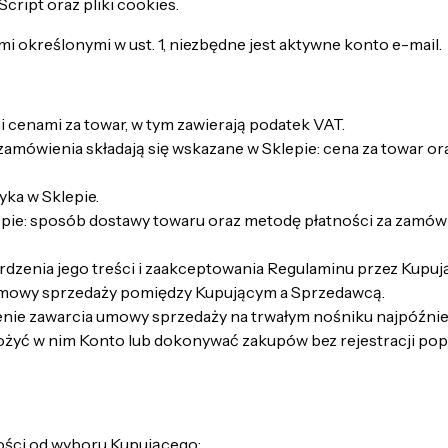
cript oraz pliki cookies.
 określonymi w ust. 1, niezbędne jest aktywne konto e-mail.
 cenami za towar, w tym zawierają podatek VAT.
amówienia składają się wskazane w Sklepie: cena za towar ora
ka w Sklepie.
pie: sposób dostawy towaru oraz metodę płatności za zamówie
zenia jego treści i zaakceptowania Regulaminu przez Kupuj
 umowy sprzedaży pomiędzy Kupującym a Sprzedawcą.
ie zawarcia umowy sprzedaży na trwałym nośniku najpóźnie
założyć w nim Konto lub dokonywać zakupów bez rejestracji p
ości od wyboru Kupującego: