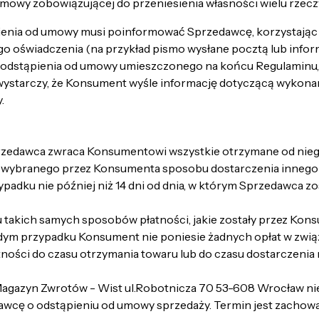
umowy zobowiązującej do przeniesienia własności wielu rzecz
enia od umowy musi poinformować Sprzedawcę, korzystając z 
 oświadczenia (na przykład pismo wysłane pocztą lub inform
odstąpienia od umowy umieszczonego na końcu Regulaminu, j
ystarczy, że Konsument wyśle informację dotyczącą wykona
y.
zedawca zwraca Konsumentowi wszystkie otrzymane od niego 
wybranego przez Konsumenta sposobu dostarczenia innego n
ypadku nie później niż 14 dni od dnia, w którym Sprzedawca 
takich samych sposobów płatności, jakie zostały przez Konsu
żdym przypadku Konsument nie poniesie żadnych opłat w zwią
ści do czasu otrzymania towaru lub do czasu dostarczenia m
agazyn Zwrotów - Wist ul.Robotnicza 70 53-608 Wrocław niezw
wcę o odstąpieniu od umowy sprzedaży. Termin jest zachowa