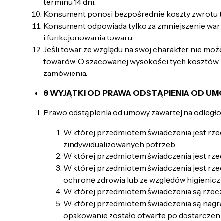
terminu 14 dni.
Konsument ponosi bezpośrednie koszty zwrotu 
Konsument odpowiada tylko za zmniejszenie warto
i funkcjonowania towaru.
Jeśli towar ze względu na swój charakter nie m
towarów. O szacowanej wysokości tych kosztów 
zamówienia.
8 WYJĄTKI OD PRAWA ODSTĄPIENIA OD U
Prawo odstąpienia od umowy zawartej na odległ
W której przedmiotem świadczenia jest rz
zindywidualizowanych potrzeb.
W której przedmiotem świadczenia jest rzec
W której przedmiotem świadczenia jest rz
ochronę zdrowia lub ze względów higieniczn
W której przedmiotem świadczenia są rzeczy
W której przedmiotem świadczenia są nagr
opakowanie zostało otwarte po dostarczeni