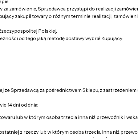
epie.
y za zamówienie, Sprzedawca przystąpi do realizacji zamówien
ujący zakupił towary o różnym terminie realizacji, zamówieni
zeczypospolitej Polskiej.
leżności od tego jaką metodę dostawy wybrał Kupujący:
ze Sprzedawcą za pośrednictwem Sklepu, z zastrzeżeniem § 
e 14 dni od dnia:
waru lub w którym osoba trzecia inna niż przewoźnik i wsk
atniej z rzeczy lub w którym osoba trzecia, inna niż przew