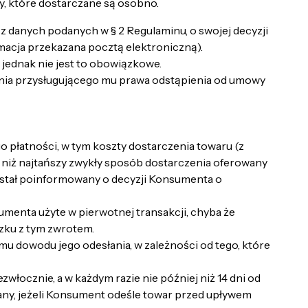
y, które dostarczane są osobno.
danych podanych w § 2 Regulaminu, o swojej decyzji
acja przekazana pocztą elektroniczną).
ednak nie jest to obowiązkowe.
nia przysługującego mu prawa odstąpienia od umowy
płatności, w tym koszty dostarczenia towaru (z
iż najtańszy zwykły sposób dostarczenia oferowany
został poinformowany o decyzji Konsumenta o
menta użyte w pierwotnej transakcji, chyba że
zku z tym zwrotem.
u dowodu jego odesłania, w zależności od tego, które
łocznie, a w każdym razie nie później niż 14 dni od
ny, jeżeli Konsument odeśle towar przed upływem