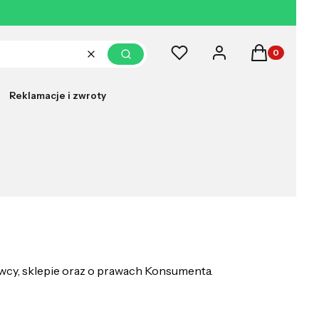
Produkty w k
Ulubione
Zaloguj się
Koszyk
Wyczyść
Szukaj
Reklamacje i zwroty
awcy, sklepie oraz o prawach Konsumenta.