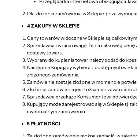
Przeglądarka internetowa obsługująca JavaS
Dla złożenia zamówienia w Sklepie, poza wymogami
4 ZAKUPY W SKLEPIE
Ceny towarów widoczne w Sklepie są całkowitymi
Sprzedawca zwraca uwagę, że na całkowitą cenę z
dostawy towaru.
Wybrany do kupienia towar należy dodać do koszy
Następnie Kupujący wybiera z dostępnych w Skle
złożonego zamówienia.
Zamówienie zostaje złożone w momencie potwierd
Złożenie zamówienia jest tożsame z zawarciem
Sprzedawca przekaże Konsumentowi potwierdzen
Kupujący może zarejestrować się w Sklepie tj. 
ewentualnym zamówieniu.
5 PŁATNOŚCI
Za złożone zamówienie można zapłacić, w zależn