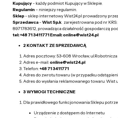
Kupujący
- każdy podmiot Kupujący w Sklepie.
Regulamin
– niniejszy regulamin.
Sklep
- sklep internetowy Wist24.pl prowadzony prz
Sprzedawca
-
Wist Sp.k
. zarejestrowana pod nr KRS
8971783612, prowadząca działalność gospodarczą po
tel: +48 71 3411771 Email: online@wist24.pl
2 KONTAKT ZE SPRZEDAWCĄ
Adres pocztowy: 53-608 Wrocław, ul.Robotnicza
Adres e-mail:
online@wist24.pl
Telefon:
+48 71 3411771
Adres do zwrotu towaru (w przypadku odstąpieni
Adres do wysłania reklamowanego towaru: Wist 
3 WYMOGI TECHNICZNE
Dla prawidłowego funkcjonowania Sklepu potrzeb
Urządzenie z dostępem do Internetu