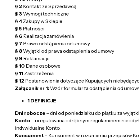
§ 2
Kontakt ze Sprzedawcą
§ 3
Wymogi techniczne
§ 4
Zakupy w Sklepie
§ 5
Płatności
§ 6
Realizacja zamówienia
§ 7
Prawo odstąpienia od umowy
§ 8
Wyjątki od prawa odstąpienia od umowy
§ 9
Reklamacje
§ 10
Dane osobowe
§ 11
Zastrzeżenia
§ 12
Postanowienia dotyczące Kupujących niebędąc
Załącznik nr 1:
Wzór formularza odstąpienia od umow
1 DEFINICJE
Dni robocze
– dni od poniedziałku do piątku za wyjąt
Konto
– uregulowana odrębnym regulaminem nieodpłatn
indywidualne Konto.
Konsument
– Konsument w rozumieniu przepisów Ko