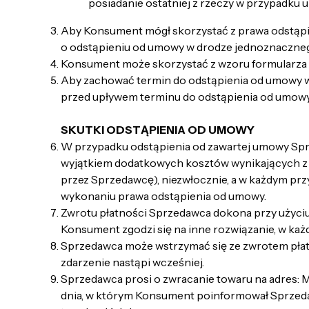
posiadanie ostatniej z rzeczy w przypadku 
Aby Konsument mógł skorzystać z prawa odstąpi
o odstąpieniu od umowy w drodze jednoznacznego
Konsument może skorzystać z wzoru formularza 
Aby zachować termin do odstąpienia od umowy w
przed upływem terminu do odstąpienia od umow
SKUTKI ODSTĄPIENIA OD UMOWY
W przypadku odstąpienia od zawartej umowy Spr
wyjątkiem dodatkowych kosztów wynikających z 
przez Sprzedawcę), niezwłocznie, a w każdym prz
wykonaniu prawa odstąpienia od umowy.
Zwrotu płatności Sprzedawca dokona przy użyciu 
Konsument zgodzi się na inne rozwiązanie, w ka
Sprzedawca może wstrzymać się ze zwrotem płatno
zdarzenie nastąpi wcześniej.
Sprzedawca prosi o zwracanie towaru na adres: M
dnia, w którym Konsument poinformował Sprzeda