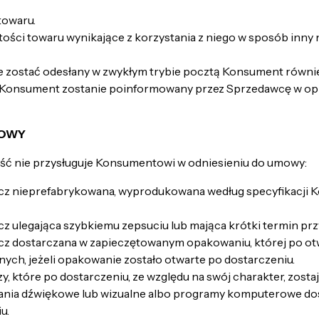
towaru.
ści towaru wynikające z korzystania z niego w sposób inny n
oże zostać odesłany w zwykłym trybie pocztą Konsument równi
Konsument zostanie poinformowany przez Sprzedawcę w opisi
MOWY
ość nie przysługuje Konsumentowi w odniesieniu do umowy:
ecz nieprefabrykowana, wyprodukowana według specyfikacji K
z ulegająca szybkiemu zepsuciu lub mająca krótki termin prz
ecz dostarczana w zapieczętowanym opakowaniu, której po ot
ych, jeżeli opakowanie zostało otwarte po dostarczeniu.
, które po dostarczeniu, ze względu na swój charakter, zosta
ania dźwiękowe lub wizualne albo programy komputerowe do
u.