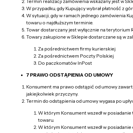
Termin realizacji zamówienia wskazany jest w Skl
W przypadku, gdy Kupujący wybrał płatność z gór
W sytuacji, gdy w ramach jednego zamówienia Kup
towaru o najdłuższym terminie.
Towar dostarczany jest wyłącznie na terytorium R
Towary zakupione w Sklepie dostarczane są w za
Za pośrednictwem firmy kurierskiej
Za pośrednictwem Poczty Polskiej
Do paczkomatów InPost
7 PRAWO ODSTĄPIENIA OD UMOWY
Konsument ma prawo odstąpić od umowy zawartej 
jakiejkolwiek przyczyny.
Termin do odstąpienia od umowy wygasa po upływi
W którym Konsument wszedł w posiadanie to
towaru.
W którym Konsument wszedł w posiadanie ost