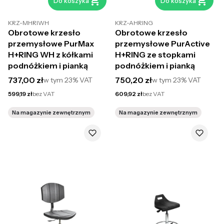
Do koszyka
Do koszyka
KRZ-MHRIWH
KRZ-AHRING
Obrotowe krzesło
Obrotowe krzesło
przemysłowe PurMax
przemysłowe PurActive
H+RING WH z kółkami
H+RING ze stopkami
podnóżkiem i pianką
podnóżkiem i pianką
Cena brutto
Cena brutto
737,00 zł
750,20 zł
w tym
23%
VAT
w tym
23%
VAT
Cena netto
Cena netto
599,19 zł
bez VAT
609,92 zł
bez VAT
Na magazynie zewnętrznym
Na magazynie zewnętrznym