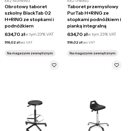
KRZ-NGHRING
KRZ-THRING
Obrotowy taboret
Taboret przemysłowy
szkolny BlackTab 02
PurTab H+RING ze
H+RING ze stopkami i
stopkami podnóżkiem i
podnóżkiem
pianką integralną
Cena brutto
Cena brutto
634,70 zł
634,70 zł
w tym
23%
VAT
w tym
23%
VAT
Cena netto
Cena netto
516,02 zł
bez VAT
516,02 zł
bez VAT
Na magazynie zewnętrznym
Na magazynie zewnętrznym