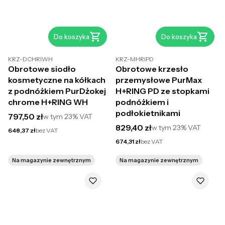
Do koszyka
Do koszyka
KRZ-DCHRIWH
KRZ-MHRIPD
Obrotowe siodło
Obrotowe krzesło
kosmetyczne na kółkach
przemysłowe PurMax
z podnóżkiem PurDżokej
H+RING PD ze stopkami
chrome H+RING WH
podnóżkiem i
podłokietnikami
Cena brutto
797,50 zł
w tym
23%
VAT
Cena brutto
829,40 zł
w tym
23%
VAT
Cena netto
648,37 zł
bez VAT
Cena netto
674,31 zł
bez VAT
Na magazynie zewnętrznym
Na magazynie zewnętrznym