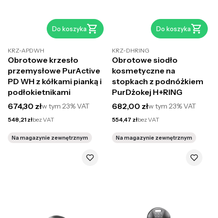
Do koszyka
Do koszyka
KRZ-APDWH
KRZ-DHRING
Obrotowe krzesło
Obrotowe siodło
przemysłowe PurActive
kosmetyczne na
PD WH z kółkami pianką i
stopkach z podnóżkiem
podłokietnikami
PurDżokej H+RING
Cena brutto
Cena brutto
674,30 zł
682,00 zł
w tym
23%
VAT
w tym
23%
VAT
Cena netto
Cena netto
548,21 zł
bez VAT
554,47 zł
bez VAT
Na magazynie zewnętrznym
Na magazynie zewnętrznym