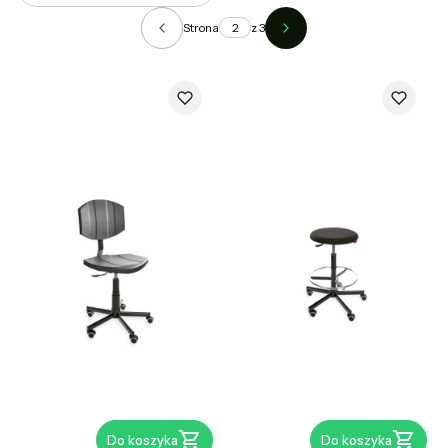
Strona
z 3
Poprzednie produkty
Następne produkty
Do koszyka
Do koszyka