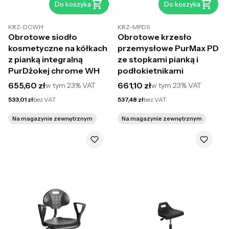
Do koszyka
Do koszyka
KRZ-DCWH
KRZ-MPDS
Obrotowe siodło
Obrotowe krzesło
kosmetyczne na kółkach
przemysłowe PurMax PD
z pianką integralną
ze stopkami pianką i
PurDżokej chrome WH
podłokietnikami
Cena brutto
Cena brutto
655,60 zł
661,10 zł
w tym
23%
VAT
w tym
23%
VAT
Cena netto
Cena netto
533,01 zł
bez VAT
537,48 zł
bez VAT
Na magazynie zewnętrznym
Na magazynie zewnętrznym