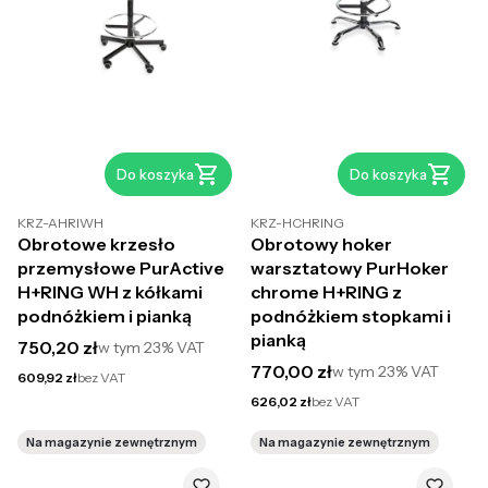
Do koszyka
Do koszyka
KRZ-AHRIWH
KRZ-HCHRING
Obrotowe krzesło
Obrotowy hoker
przemysłowe PurActive
warsztatowy PurHoker
H+RING WH z kółkami
chrome H+RING z
podnóżkiem i pianką
podnóżkiem stopkami i
pianką
Cena brutto
750,20 zł
w tym
23%
VAT
Cena brutto
770,00 zł
w tym
23%
VAT
Cena netto
609,92 zł
bez VAT
Cena netto
626,02 zł
bez VAT
Na magazynie zewnętrznym
Na magazynie zewnętrznym