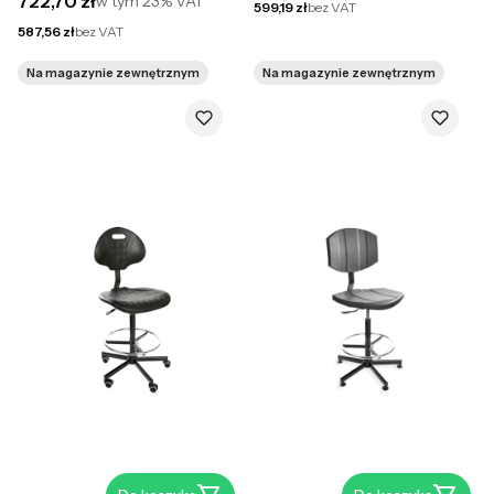
722,70 zł
w tym
23%
VAT
Cena netto
599,19 zł
bez VAT
Cena netto
587,56 zł
bez VAT
Na magazynie zewnętrznym
Na magazynie zewnętrznym