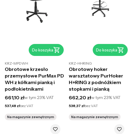
Do koszyka
Do koszyka
KRZ-MPDWH
KRZ-HHRING
Obrotowe krzesło
Obrotowy hoker
przemysłowe PurMax PD
warsztatowy PurHoker
WH z kółkami pianką i
H+RING z podnóżkiem
podłokietnikami
stopkami i pianką
Cena brutto
Cena brutto
661,10 zł
662,20 zł
w tym
23%
VAT
w tym
23%
VAT
Cena netto
Cena netto
537,48 zł
bez VAT
538,37 zł
bez VAT
Na magazynie zewnętrznym
Na magazynie zewnętrznym