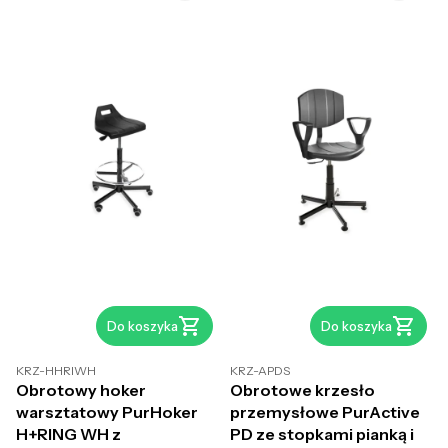
Do koszyka
Do koszyka
KRZ-HHRIWH
KRZ-APDS
Obrotowy hoker
Obrotowe krzesło
warsztatowy PurHoker
przemysłowe PurActive
H+RING WH z
PD ze stopkami pianką i