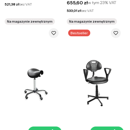
Cena brutto
655,60 zł
w tym
23%
VAT
Cena netto
521,38 zł
bez VAT
Cena netto
533,01 zł
bez VAT
Na magazynie zewnętrznym
Na magazynie zewnętrznym
Bestseller