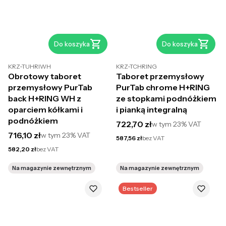
Do koszyka
Do koszyka
KRZ-TUHRIWH
KRZ-TCHRING
Obrotowy taboret
Taboret przemysłowy
przemysłowy PurTab
PurTab chrome H+RING
back H+RING WH z
ze stopkami podnóżkiem
oparciem kółkami i
i pianką integralną
podnóżkiem
Cena brutto
722,70 zł
w tym
23%
VAT
Cena brutto
716,10 zł
w tym
23%
VAT
Cena netto
587,56 zł
bez VAT
Cena netto
582,20 zł
bez VAT
Na magazynie zewnętrznym
Na magazynie zewnętrznym
Bestseller