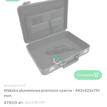
Do koszyka
BGQ442H110CT
Walizka aluminiowa premium czarna - 442x322x110
mm
Cena brutto
479,00 zł
w tym
23%
VAT