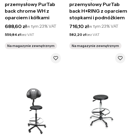
przemysłowy PurTab
przemysłowy PurTab
back chrome WH z
back H+RING z oparciem
oparciem i kółkami
stopkami i podnóżkiem
Cena brutto
Cena brutto
688,60 zł
716,10 zł
w tym
23%
VAT
w tym
23%
VAT
Cena netto
Cena netto
559,84 zł
bez VAT
582,20 zł
bez VAT
Na magazynie zewnętrznym
Na magazynie zewnętrznym