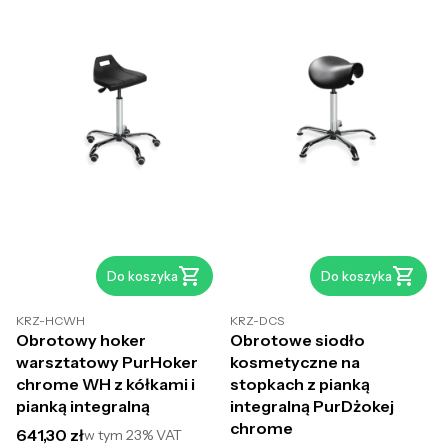
Do koszyka
Do koszyka
KRZ-HCWH
KRZ-DCS
Obrotowy hoker
Obrotowe siodło
warsztatowy PurHoker
kosmetyczne na
chrome WH z kółkami i
stopkach z pianką
pianką integralną
integralną PurDżokej
chrome
Cena brutto
641,30 zł
w tym
23%
VAT