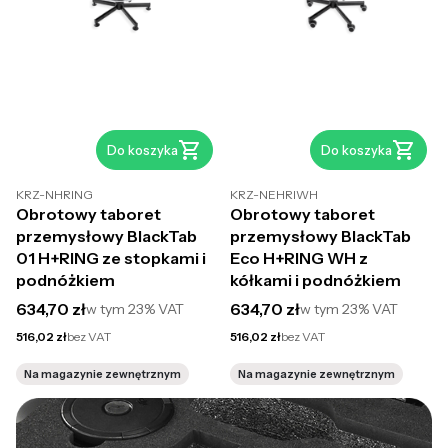
Do koszyka
Do koszyka
KRZ-NHRING
KRZ-NEHRIWH
Obrotowy taboret
Obrotowy taboret
przemysłowy BlackTab
przemysłowy BlackTab
01 H+RING ze stopkami i
Eco H+RING WH z
podnóżkiem
kółkami i podnóżkiem
Cena brutto
Cena brutto
634,70 zł
634,70 zł
w tym
23%
VAT
w tym
23%
VAT
Cena netto
Cena netto
516,02 zł
bez VAT
516,02 zł
bez VAT
Na magazynie zewnętrznym
Na magazynie zewnętrznym