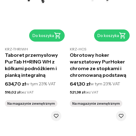
Do koszyka
Do koszyka
KRZ-THRIWH
KRZ-HCS
Taboret przemysłowy
Obrotowy hoker
PurTab H+RING WH z
warsztatowy PurHoker
kółkami podnóżkiem i
chrome ze stopkami i
pianką integralną
chromowaną podstawą
Cena brutto
Cena brutto
634,70 zł
641,30 zł
w tym
23%
VAT
w tym
23%
VAT
Cena netto
Cena netto
516,02 zł
bez VAT
521,38 zł
bez VAT
Na magazynie zewnętrznym
Na magazynie zewnętrznym