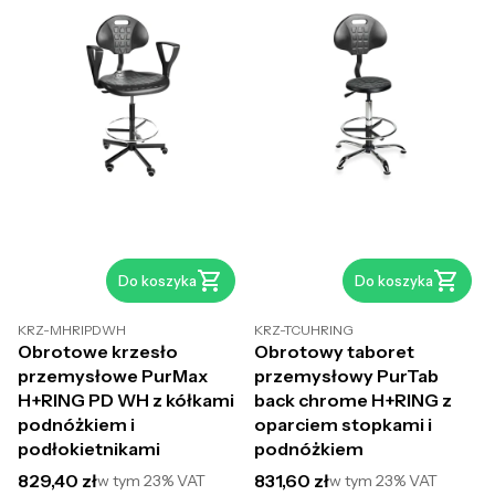
Do koszyka
Do koszyka
KRZ-MHRIPDWH
KRZ-TCUHRING
Obrotowe krzesło
Obrotowy taboret
przemysłowe PurMax
przemysłowy PurTab
H+RING PD WH z kółkami
back chrome H+RING z
podnóżkiem i
oparciem stopkami i
podłokietnikami
podnóżkiem
Cena brutto
Cena brutto
829,40 zł
831,60 zł
w tym
23%
VAT
w tym
23%
VAT