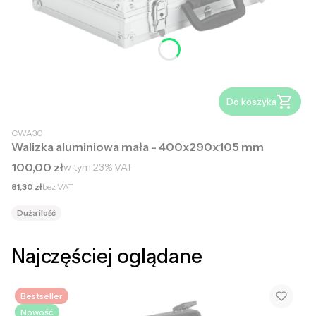
Do koszyka
CWA30
Walizka aluminiowa mała - 400x290x105 mm
Cena brutto
100,00 zł
w tym
23%
VAT
Cena netto
81,30 zł
bez VAT
Duża ilość
Najczęściej oglądane
Bestseller
Nowość