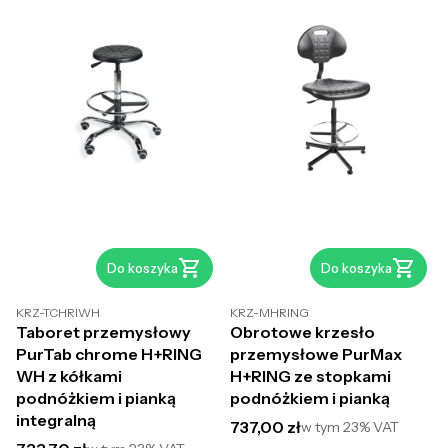
Do koszyka
Do koszyka
KRZ-TCHRIWH
KRZ-MHRING
Taboret przemysłowy
Obrotowe krzesło
PurTab chrome H+RING
przemysłowe PurMax
WH z kółkami
H+RING ze stopkami
podnóżkiem i pianką
podnóżkiem i pianką
integralną
Cena brutto
737,00 zł
w tym
23%
VAT
Cena brutto