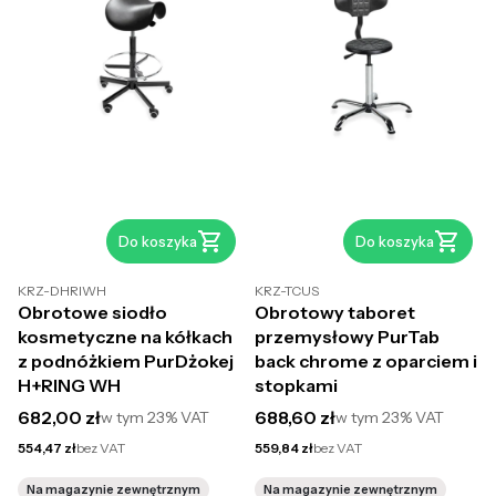
Do koszyka
Do koszyka
KRZ-DHRIWH
KRZ-TCUS
Obrotowe siodło
Obrotowy taboret
kosmetyczne na kółkach
przemysłowy PurTab
z podnóżkiem PurDżokej
back chrome z oparciem i
H+RING WH
stopkami
Cena brutto
Cena brutto
682,00 zł
688,60 zł
w tym
23%
VAT
w tym
23%
VAT
Cena netto
Cena netto
554,47 zł
bez VAT
559,84 zł
bez VAT
Na magazynie zewnętrznym
Na magazynie zewnętrznym