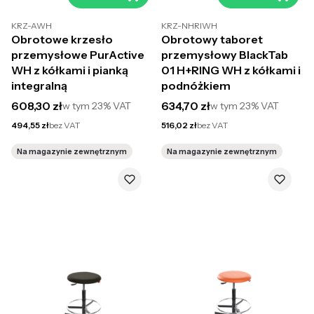
KRZ-AWH
KRZ-NHRIWH
Obrotowe krzesło
Obrotowy taboret
przemysłowe PurActive
przemysłowy BlackTab
WH z kółkami i pianką
01 H+RING WH z kółkami i
integralną
podnóżkiem
Cena brutto
Cena brutto
608,30 zł
634,70 zł
w tym
23%
VAT
w tym
23%
VAT
Cena netto
Cena netto
494,55 zł
bez VAT
516,02 zł
bez VAT
Na magazynie zewnętrznym
Na magazynie zewnętrznym