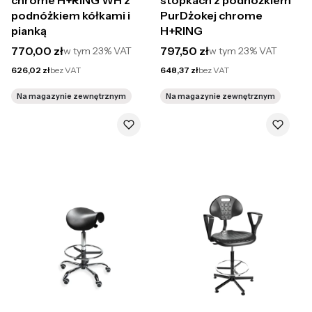
chrome H+RING WH z
stopkach z podnóżkiem
podnóżkiem kółkami i
PurDżokej chrome
pianką
H+RING
Cena brutto
Cena brutto
770,00 zł
797,50 zł
w tym
23%
VAT
w tym
23%
VAT
Cena netto
Cena netto
626,02 zł
bez VAT
648,37 zł
bez VAT
Na magazynie zewnętrznym
Na magazynie zewnętrznym