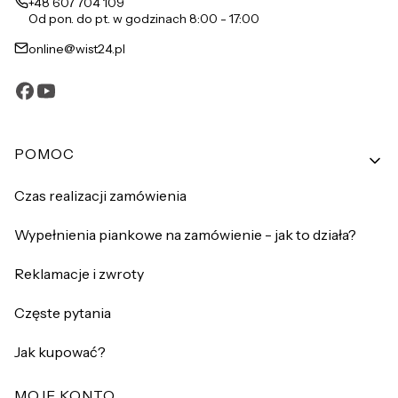
+48 607 704 109
Od pon. do pt. w godzinach 8:00 - 17:00
online@wist24.pl
Linki w stopce
POMOC
Czas realizacji zamówienia
Wypełnienia piankowe na zamówienie - jak to działa?
Reklamacje i zwroty
Częste pytania
Jak kupować?
MOJE KONTO