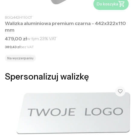
Do koszyka
BGQ442H110CT
Walizka aluminiowa premium czarna - 442x322x110
mm
Cena brutto
479,00 zł
w tym
23%
VAT
Cena netto
389,43 zł
bez VAT
Na wyczerpaniu
Spersonalizuj walizkę