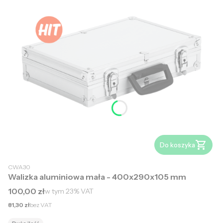
Do koszyka
CWA30
Walizka aluminiowa mała - 400x290x105 mm
Cena brutto
100,00 zł
w tym
23%
VAT
Cena netto
81,30 zł
bez VAT