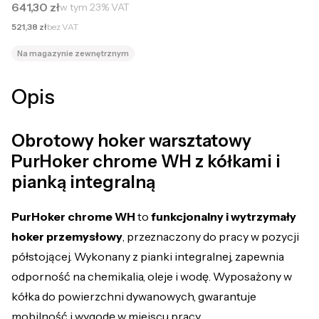
Cena brutto
641,30 zł
w tym
23%
VAT
Cena netto
521,38 zł
bez VAT
Na magazynie zewnętrznym
Opis
Obrotowy hoker warsztatowy
PurHoker chrome WH z kółkami i
pianką integralną
PurHoker chrome WH
to
funkcjonalny i wytrzymały
hoker przemysłowy
, przeznaczony do pracy w pozycji
półstojącej. Wykonany z pianki integralnej, zapewnia
odporność na chemikalia, oleje i wodę. Wyposażony w
kółka do powierzchni dywanowych, gwarantuje
mobilność i wygodę w miejscu pracy.