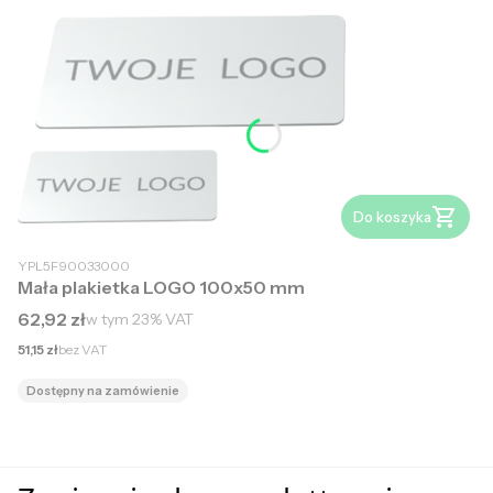
Do koszyka
YPL5F90033000
Mała plakietka LOGO 100x50 mm
Cena brutto
62,92 zł
w tym
23%
VAT
Cena netto
51,15 zł
bez VAT
Dostępny na zamówienie