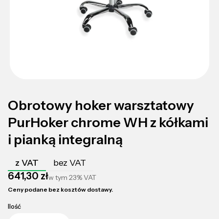
Obrotowy hoker warsztatowy
PurHoker chrome WH z kółkami
i pianką integralną
z VAT
bez VAT
Cena
641,30 zł
w tym
23%
VAT
Ceny podane bez kosztów dostawy.
Ilość