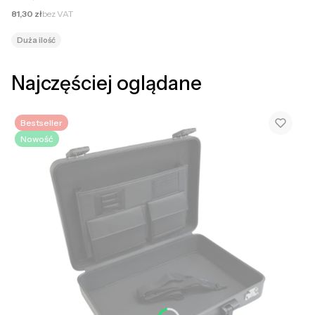
Cena netto
81,30 zł
bez VAT
Duża ilość
Najczęściej oglądane
Bestseller
Nowość