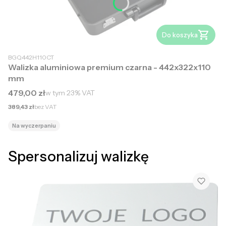
Do koszyka
BGQ442H110CT
Walizka aluminiowa premium czarna - 442x322x110
mm
Cena brutto
479,00 zł
w tym
23%
VAT
Cena netto
389,43 zł
bez VAT
Na wyczerpaniu
Spersonalizuj walizkę