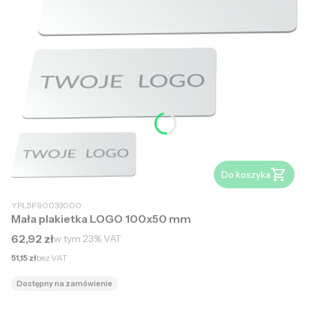
Do koszyka
YPL5F90033000
Mała plakietka LOGO 100x50 mm
Cena brutto
62,92 zł
w tym
23%
VAT
Cena netto
51,15 zł
bez VAT
Dostępny na zamówienie