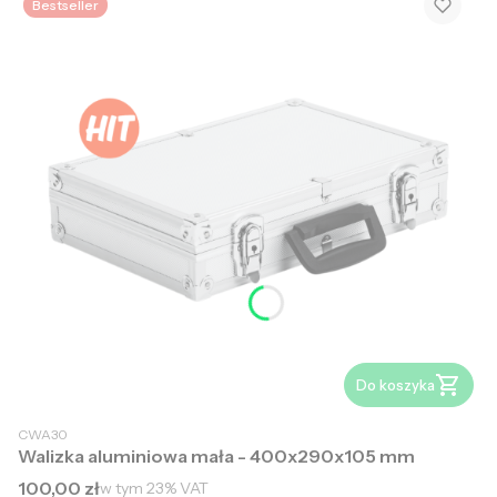
Bestseller
Do koszyka
CWA30
Walizka aluminiowa mała - 400x290x105 mm
Cena brutto
100,00 zł
w tym
23%
VAT