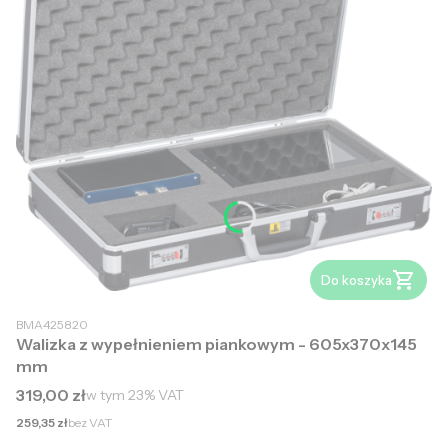
Do koszyka
BMA425820
Walizka z wypełnieniem piankowym - 605x370x145
mm
Cena brutto
319,00 zł
w tym
23%
VAT
Cena netto
259,35 zł
bez VAT