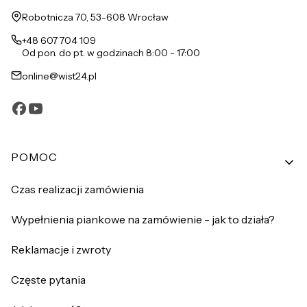
Adres:
Robotnicza 70, 53-608 Wrocław
+48 607 704 109
Od pon. do pt. w godzinach 8:00 - 17:00
online@wist24.pl
Linki w stopce
POMOC
Czas realizacji zamówienia
Wypełnienia piankowe na zamówienie - jak to działa?
Reklamacje i zwroty
Częste pytania