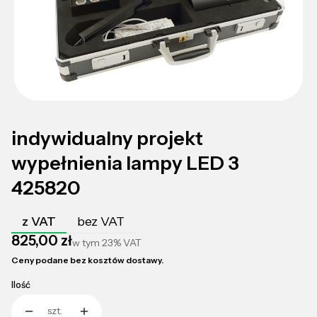
indywidualny projekt
wypełnienia lampy LED 3
425820
z VAT
bez VAT
Cena
825,00 zł
w tym
23%
VAT
Ceny podane bez kosztów dostawy.
Ilość
szt.