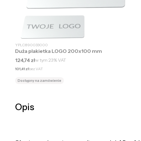
YPLC890033000
Duża plakietka LOGO 200x100 mm
Cena brutto
124,74 zł
w tym
23%
VAT
Cena netto
101,41 zł
bez VAT
Dostępny na zamówienie
Opis