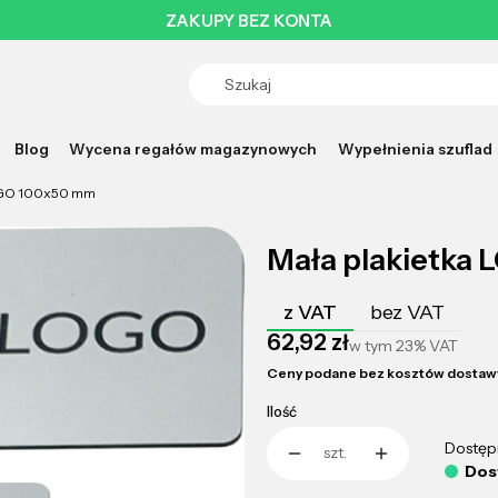
ZAKUPY BEZ KONTA
Blog
Wycena regałów magazynowych
Wypełnienia szuflad
LOGO 100x50 mm
Mała plakietka
z VAT
bez VAT
Cena
62,92 zł
w tym
23%
VAT
Ceny podane bez kosztów dostaw
Ilość
Dostęp
szt.
Dos