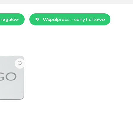
 regałów
Współpraca - ceny hurtowe