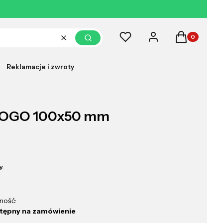
Produkty w k
Ulubione
Zaloguj się
Koszyk
Wyczyść
Szukaj
Reklamacje i zwroty
 LOGO 100x50 mm
y.
ność:
tępny na zamówienie