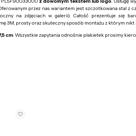
PL5F90033000
z dowolnym tekstem lub logo
. Usługę w
Oferowanym przez nas wariantem jest szczotkowana stal z cz
czny na zdjęciach w galerii). Całość prezentuje się bar
śmę 3M, prosty oraz skuteczny sposób montażu z którym nikt 
7,5 cm
. Wszystkie zapytania odnośnie plakietek prosimy kiero