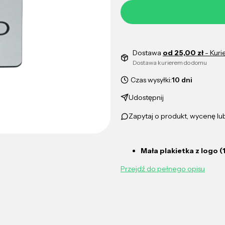
Dostawa
od 25,00 zł
- Kuri
Dostawa kurierem do domu
Czas wysyłki:
10 dni
Udostępnij
Zapytaj o produkt, wycenę l
Mała plakietka z logo 
Przejdź do pełnego opisu