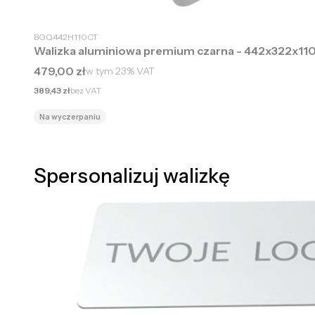
BGQ442H110CT
Walizka aluminiowa premium czarna - 442x322x1
Cena brutto
479,00 zł
w tym
23%
VAT
Cena netto
389,43 zł
bez VAT
Na wyczerpaniu
Spersonalizuj walizkę