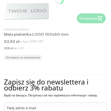
Do koszyka
YPL5F90033000
Mała plakietka LOGO 100x50 mm
Cena brutto
62,92 zł
w tym
23%
VAT
Cena netto
51,15 zł
bez VAT
Dostępny na zamówienie
Zapisz się do newslettera i
odbierz 3% rabatu
Bądź na bieżąco. Otrzymasz od nas najświeższe informacje i rabaty.