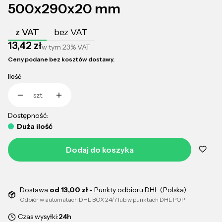
500x290x20 mm
z VAT
bez VAT
Cena
13,42 zł
w tym
23%
VAT
Ceny podane bez kosztów dostawy.
Ilość
szt.
Dostępność:
Duża ilość
Dodaj do koszyka
Dostawa
od 13,00 zł
- Punkty odbioru DHL (Polska)
Odbiór w automatach DHL BOX 24/7 lub w punktach DHL POP
Czas wysyłki:
24h