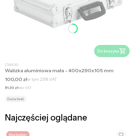
Do koszyka
CWA30
Walizka aluminiowa mała - 400x290x105 mm
Cena brutto
100,00 zł
w tym
23%
VAT
Cena netto
81,30 zł
bez VAT
Duża ilość
Najczęściej oglądane
Bestseller