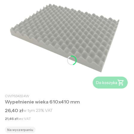
Do koszyka
CWP634324W
Wypełnienie wieka 610x410 mm
Cena brutto
26,40 zł
w tym
23%
VAT
Cena netto
21,46 zł
bez VAT
Na wyczerpaniu