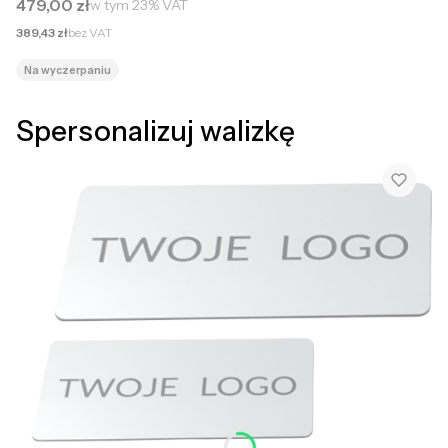
Cena brutto
479,00 zł
w tym
23%
VAT
Cena netto
389,43 zł
bez VAT
Na wyczerpaniu
Spersonalizuj walizkę