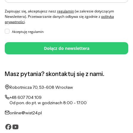
Zapisując się, akceptujesz nasz
regulamin
(w zakresie dotyczącym
Newslettera). Przetwarzanie danych odbywa się zgodnie z
polityką
prywatności
.
Akceptuję regulamin
Dołącz do newslettera
Masz pytania? skontaktuj się z nami.
Adres:
Robotnicza 70, 53-608 Wrocław
+48 607 704 109
Od pon. do pt. w godzinach 8:00 - 17:00
online@wist24.pl