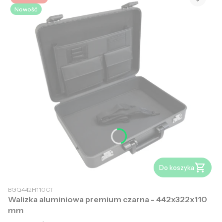
Nowość
Do koszyka
BGQ442H110CT
Walizka aluminiowa premium czarna - 442x322x110
mm