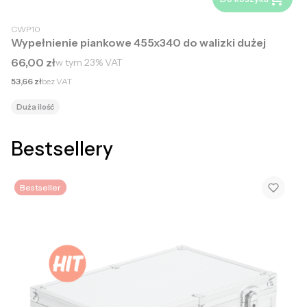
CWP10
Wypełnienie piankowe 455x340 do walizki dużej
Cena brutto
66,00 zł
w tym
23%
VAT
Cena netto
53,66 zł
bez VAT
Duża ilość
Bestsellery
Bestseller