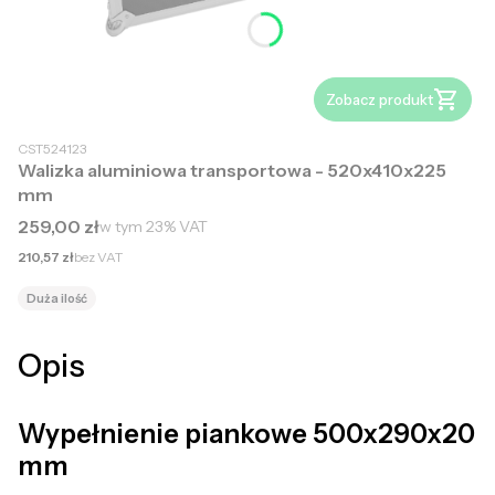
Zobacz produkt
CST524123
Walizka aluminiowa transportowa - 520x410x225
mm
Cena brutto
259,00 zł
w tym
23%
VAT
Cena netto
210,57 zł
bez VAT
Duża ilość
Opis
Wypełnienie piankowe 500x290x20
mm