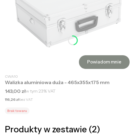
Powiadom mnie
CWA10
Walizka aluminiowa duża - 465x355x175 mm
Cena brutto
143,00 zł
w tym
23%
VAT
Cena netto
116,26 zł
bez VAT
Brak towaru
Produkty w zestawie (2)