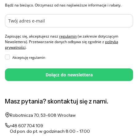
Bądź na bieżąco. Otrzymasz od nas najświeższe informacje i rabaty.
Zapisując się, akceptujesz nasz
regulamin
(w zakresie dotyczącym
Newslettera). Przetwarzanie danych odbywa się zgodnie z
polityką
prywatności
.
Akceptuję regulamin
Dołącz do newslettera
Masz pytania? skontaktuj się z nami.
Adres:
Robotnicza 70, 53-608 Wrocław
+48 607 704 109
Od pon. do pt. w godzinach 8:00 - 17:00