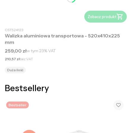
Zobacz produkt
CST524123
Walizka aluminiowa transportowa - 520x410x225
mm
Cena brutto
259,00 zł
w tym
23%
VAT
Cena netto
210,57 zł
bez VAT
Duża ilość
Bestsellery
Bestseller