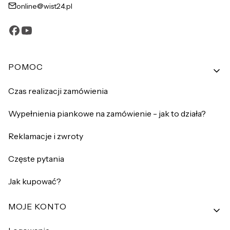
online@wist24.pl
Linki w stopce
POMOC
Czas realizacji zamówienia
Wypełnienia piankowe na zamówienie - jak to działa?
Reklamacje i zwroty
Częste pytania
Jak kupować?
MOJE KONTO