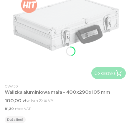
Do koszyka
CWA30
Walizka aluminiowa mała - 400x290x105 mm
Cena brutto
100,00 zł
w tym
23%
VAT
Cena netto
81,30 zł
bez VAT
Duża ilość