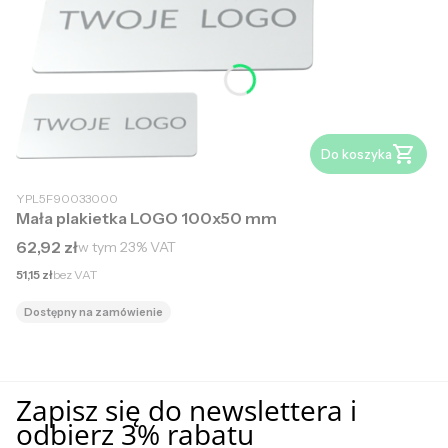
Do koszyka
YPL5F90033000
Mała plakietka LOGO 100x50 mm
Cena brutto
62,92 zł
w tym
23%
VAT
Cena netto
51,15 zł
bez VAT
Dostępny na zamówienie
Zapisz się do newslettera i
odbierz 3% rabatu