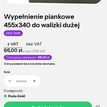
Wypełnienie piankowe
455x340 do walizki dużej
ZESTAW
z VAT
bez VAT
Cena
66,00 zł
w tym
23%
VAT
Cena poza zestawem:
88,00 zł
Ceny podane bez kosztów dostawy.
Ilość
zestaw
Dostępność:
Duża ilość