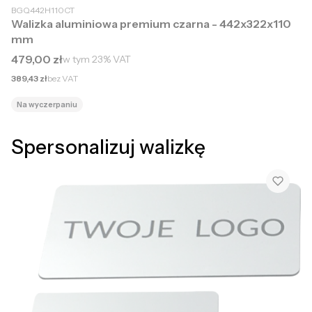
BGQ442H110CT
Walizka aluminiowa premium czarna - 442x322x110
mm
Cena brutto
479,00 zł
w tym
23%
VAT
Cena netto
389,43 zł
bez VAT
Na wyczerpaniu
Spersonalizuj walizkę