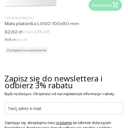
Do koszyka
YPL5F90033000
Mała plakietka LOGO 100x50 mm
Cena brutto
62,92 zł
w tym
23%
VAT
Cena netto
51,15 zł
bez VAT
Dostępny na zamówienie
Zapisz się do newslettera i
odbierz 3% rabatu
Bądź na bieżąco. Otrzymasz od nas najświeższe informacje i rabaty.
Zapisując się, akceptujesz nasz
regulamin
(w zakresie dotyczącym
Newslettera). Przetwarzanie danych odbywa się zgodnie z
polityką