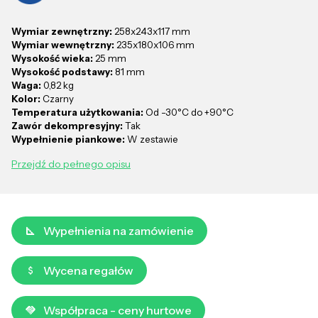
Wymiar zewnętrzny:
258x243x117 mm
Wymiar wewnętrzny:
235x180x106 mm
Wysokość wieka:
25 mm
Wysokość podstawy:
81 mm
Waga:
0,82 kg
Kolor:
Czarny
Temperatura użytkowania:
Od -30°C do +90°C
Zawór dekompresyjny:
Tak
Wypełnienie piankowe:
W zestawie
Przejdź do pełnego opisu
Wypełnienia na zamówienie
Wycena regałów
Współpraca - ceny hurtowe