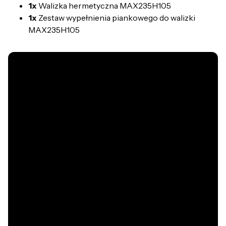
1x
Walizka hermetyczna MAX235H105
1x
Zestaw wypełnienia piankowego do walizki
MAX235H105