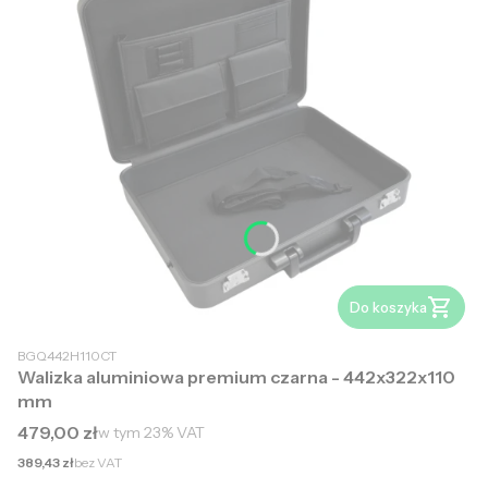
Do koszyka
BGQ442H110CT
Walizka aluminiowa premium czarna - 442x322x110
mm
Cena brutto
479,00 zł
w tym
23%
VAT
Cena netto
389,43 zł
bez VAT