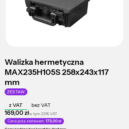
Walizka hermetyczna
MAX235H105S 258x243x117
mm
ZESTAW
z VAT
bez VAT
Cena
169,00 zł
w tym
23%
VAT
Cena poza zestawem:
173,00 zł
Ceny podane bez kosztów dostawy.