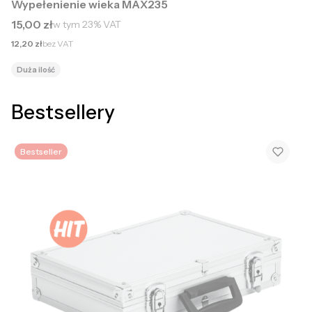
Wypełenienie wieka MAX235
Cena brutto
15,00 zł
w tym
23%
VAT
Cena netto
12,20 zł
bez VAT
Duża ilość
Bestsellery
Bestseller