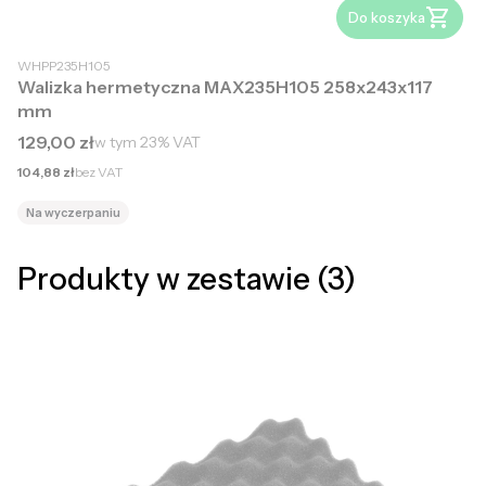
Do koszyka
WHPP235H105
Walizka hermetyczna MAX235H105 258x243x117
mm
Cena brutto
129,00 zł
w tym
23%
VAT
Cena netto
104,88 zł
bez VAT
Na wyczerpaniu
Produkty w zestawie (3)