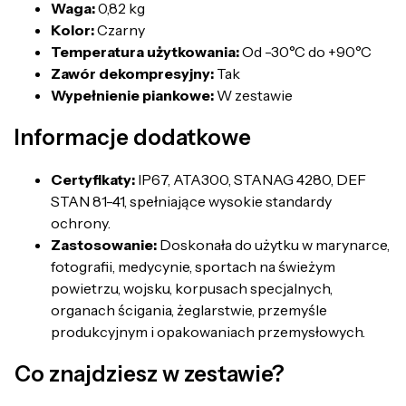
Waga:
0,82 kg
Kolor:
Czarny
Temperatura użytkowania:
Od -30°C do +90°C
Zawór dekompresyjny:
Tak
Wypełnienie piankowe:
W zestawie
Informacje dodatkowe
Certyfikaty:
IP67, ATA300, STANAG 4280, DEF
STAN 81-41, spełniające wysokie standardy
ochrony.
Zastosowanie:
Doskonała do użytku w marynarce,
fotografii, medycynie, sportach na świeżym
powietrzu, wojsku, korpusach specjalnych,
organach ścigania, żeglarstwie, przemyśle
produkcyjnym i opakowaniach przemysłowych.
Co znajdziesz w zestawie?