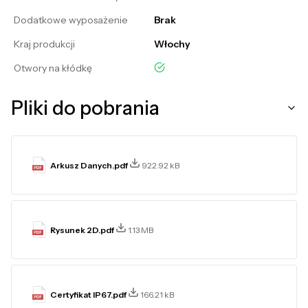
Dodatkowe wyposażenie
Brak
Kraj produkcji
Włochy
tak
Otwory na kłódkę
Pliki do pobrania
Arkusz Danych.pdf
922.92 kB
Rysunek 2D.pdf
1.13 MB
Certyfikat IP67.pdf
166.21 kB