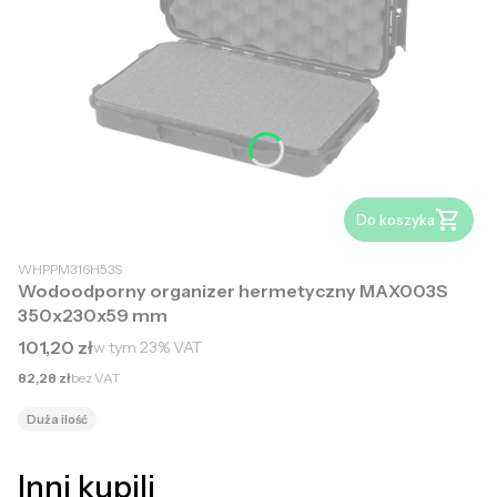
Do koszyka
WHPPM316H53S
Wodoodporny organizer hermetyczny MAX003S
350x230x59 mm
Cena brutto
101,20 zł
w tym
23%
VAT
Cena netto
82,28 zł
bez VAT
Duża ilość
Inni kupili