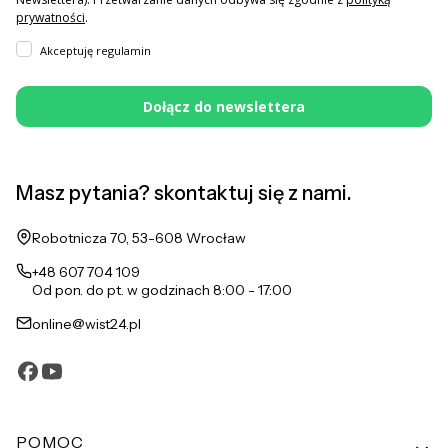
prywatności
.
Akceptuję regulamin
Dołącz do newslettera
Masz pytania? skontaktuj się z nami.
Adres:
Robotnicza 70, 53-608 Wrocław
+48 607 704 109
Od pon. do pt. w godzinach 8:00 - 17:00
online@wist24.pl
Linki w stopce
POMOC