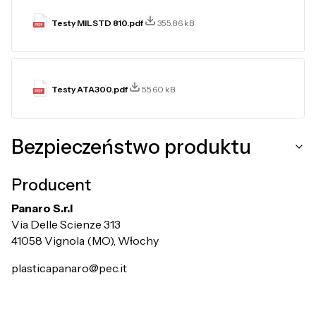
Testy MILSTD 810.pdf
355.86 kB
Testy ATA300.pdf
55.60 kB
Bezpieczeństwo produktu
Producent
Panaro S.r.l
Via Delle Scienze 313
41058 Vignola (MO), Włochy
plasticapanaro@pec.it