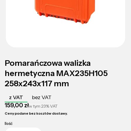
Pomarańczowa walizka
hermetyczna MAX235H105
258x243x117 mm
z VAT
bez VAT
Cena
159,00 zł
w tym
23%
VAT
Ceny podane bez kosztów dostawy.
Ilość