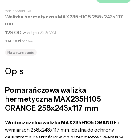
WHPP235H105
Walizka hermetyczna MAX235H105 258x243x117
mm
Cena brutto
129,00 zł
w tym
23%
VAT
Cena netto
104,88 zł
bez VAT
Na wyczerpaniu
Opis
Pomarańczowa walizka
hermetyczna MAX235H105
ORANGE 258x243x117 mm
Wodoszczelna walizka MAX235H105 ORANGE
o
wymiarach 258x243x117 mm, idealna do ochrony
delikatnych i wartościowych przedmiotów. Wersja w