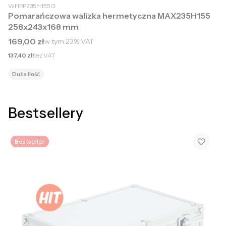
WHPP235H155G
Pomarańczowa walizka hermetyczna MAX235H155
258x243x168 mm
Cena brutto
169,00 zł
w tym
23%
VAT
Cena netto
137,40 zł
bez VAT
Duża ilość
Bestsellery
Bestseller