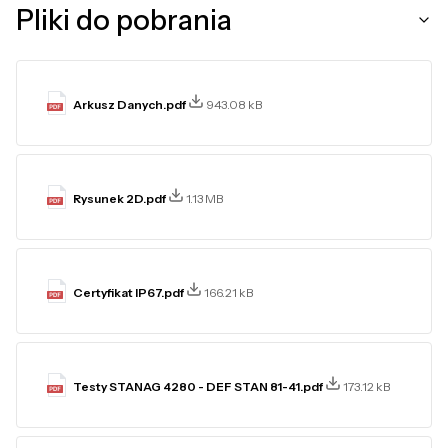
Pliki do pobrania
Arkusz Danych.pdf
943.08 kB
Rysunek 2D.pdf
1.13 MB
Certyfikat IP67.pdf
166.21 kB
Testy STANAG 4280 - DEF STAN 81-41.pdf
173.12 kB