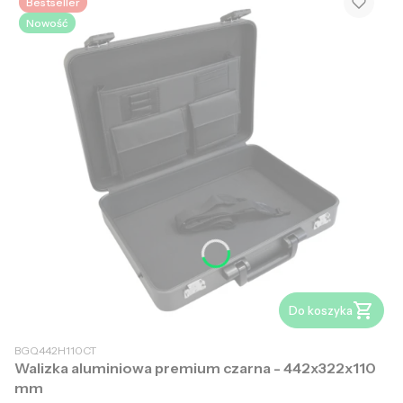
Bestseller
Nowość
Do koszyka
BGQ442H110CT
Walizka aluminiowa premium czarna - 442x322x110
mm