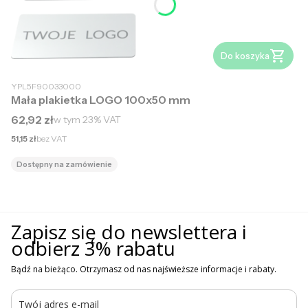
Do koszyka
YPL5F90033000
Mała plakietka LOGO 100x50 mm
Cena brutto
62,92 zł
w tym
23%
VAT
Cena netto
51,15 zł
bez VAT
Dostępny na zamówienie
Zapisz się do newslettera i
odbierz 3% rabatu
Bądź na bieżąco. Otrzymasz od nas najświeższe informacje i rabaty.