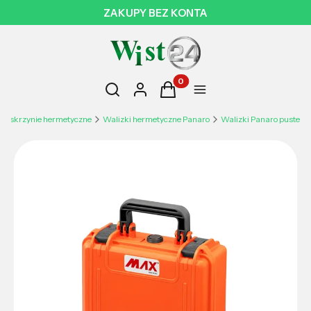
Otwórz wyszukiwarkę
Produkty w koszyku: 0. Zobac
Szukaj
Zaloguj się
Koszyk
Menu
i i skrzynie hermetyczne
Walizki hermetyczne Panaro
Walizki Panaro puste