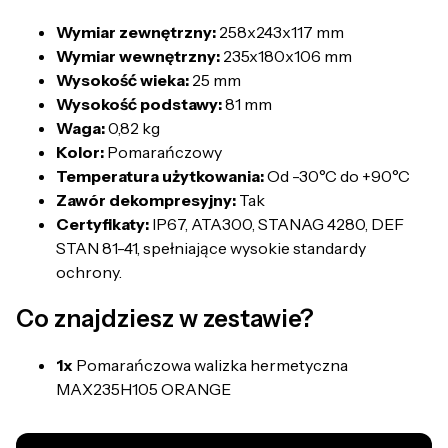
Wymiar zewnętrzny:
258x243x117 mm
Wymiar wewnętrzny:
235x180x106 mm
Wysokość wieka:
25 mm
Wysokość podstawy:
81 mm
Waga:
0,82 kg
Kolor:
Pomarańczowy
Temperatura użytkowania:
Od -30°C do +90°C
Zawór dekompresyjny:
Tak
Certyfikaty:
IP67, ATA300, STANAG 4280, DEF
STAN 81-41, spełniające wysokie standardy
ochrony.
Co znajdziesz w zestawie?
1x
Pomarańczowa walizka hermetyczna
MAX235H105 ORANGE