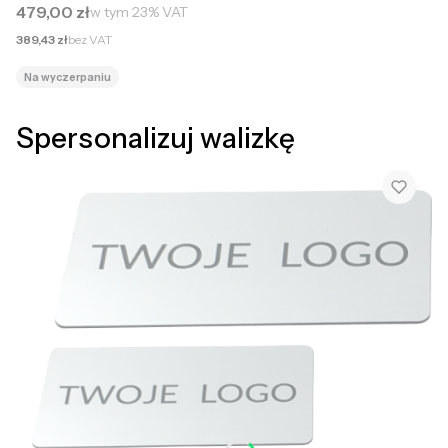
Cena brutto
479,00 zł
w tym
23%
VAT
Cena netto
389,43 zł
bez VAT
Na wyczerpaniu
Spersonalizuj walizkę