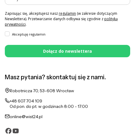
Zapisując się, akceptujesz nasz
regulamin
(w zakresie dotyczącym
Newslettera). Przetwarzanie danych odbywa się zgodnie z
polityką
prywatności
.
Akceptuję regulamin
Dołącz do newslettera
Masz pytania? skontaktuj się z nami.
Adres:
Robotnicza 70, 53-608 Wrocław
+48 607 704 109
Od pon. do pt. w godzinach 8:00 - 17:00
online@wist24.pl