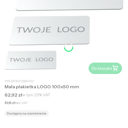
Do koszyka
YPL5F90033000
Mała plakietka LOGO 100x50 mm
Cena brutto
62,92 zł
w tym
23%
VAT
Cena netto
51,15 zł
bez VAT
Dostępny na zamówienie