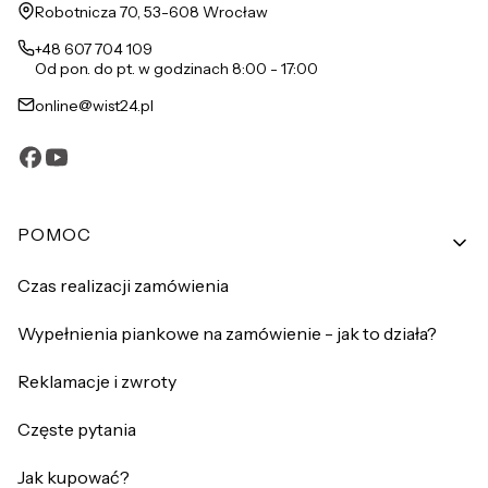
Adres:
Robotnicza 70, 53-608 Wrocław
+48 607 704 109
Od pon. do pt. w godzinach 8:00 - 17:00
online@wist24.pl
Linki w stopce
POMOC
Czas realizacji zamówienia
Wypełnienia piankowe na zamówienie - jak to działa?
Reklamacje i zwroty
Częste pytania
Jak kupować?