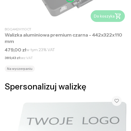
Do koszyka
BGQ442H110CT
Walizka aluminiowa premium czarna - 442x322x110
mm
Cena brutto
479,00 zł
w tym
23%
VAT
Cena netto
389,43 zł
bez VAT
Na wyczerpaniu
Spersonalizuj walizkę