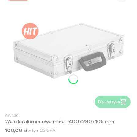
Do koszyka
CWA30
Walizka aluminiowa mała - 400x290x105 mm
Cena brutto
100,00 zł
w tym
23%
VAT