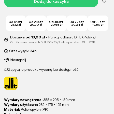
Dodaj do koszyka
Od 12 szt.
Od 24 szt.
Od 48 szt.
Od 72 szt.
Od 96 szt.
21,12 zł
20,90 zł
20,68 zł
20,24 zł
19,80 zł
Dostawa
od 13,00 zł
- Punkty odbioru DHL (Polska)
Odbiór w automatach DHL BOX 24/7 lub w punktach DHL POP
Czas wysyłki:
24h
Udostępnij
Zapytaj o produkt, wycenę lub dostępność
Wymiary zewnętrzne:
355 × 205 × 150 mm
Wymiary użytkowe:
265 × 175 × 125 mm
Materiał:
Polipropylen (PP)