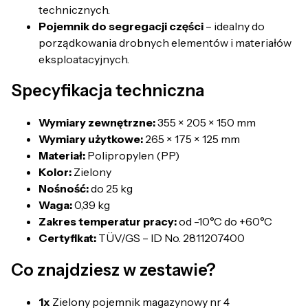
technicznych.
Pojemnik do segregacji części
– idealny do
porządkowania drobnych elementów i materiałów
eksploatacyjnych.
Specyfikacja techniczna
Wymiary zewnętrzne:
355 × 205 × 150 mm
Wymiary użytkowe:
265 × 175 × 125 mm
Materiał:
Polipropylen (PP)
Kolor:
Zielony
Nośność:
do 25 kg
Waga:
0,39 kg
Zakres temperatur pracy:
od -10°C do +60°C
Certyfikat:
TÜV/GS – ID No. 2811207400
Co znajdziesz w zestawie?
1x
Zielony pojemnik magazynowy nr 4