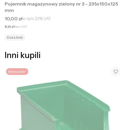
Pojemnik magazynowy zielony nr 3 - 235x150x125
mm
Cena brutto
10,00 zł
w tym
23%
VAT
Cena netto
8,13 zł
bez VAT
Duża ilość
Inni kupili
Bestseller