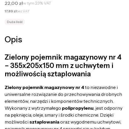
Cena brutto
22,00 zł
w tym
23%
VAT
Cena netto
17,89 zł
bez VAT
Duża ilość
Opis
Zielony pojemnik magazynowy nr 4
– 355x205x150 mm z uchwytem i
możliwością sztaplowania
Zielony pojemnik magazynowy nr 4
to niezawodne i
uniwersalne rozwiązanie do przechowywania drobnych
elementów, narzędzi i komponentów technicznych.
Wykonany z wytrzymałego
polipropylenu
, jest odporny
na pęknięcia, oleje, smary i środki chemiczne. Dzięki
możliwości
sztaplowania
oraz wygodnemu uchwytowi,
pojemnik magazynowy nr 4 sprawdzi się w każdym