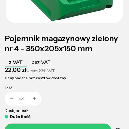
Pojemnik magazynowy zielony
nr 4 - 350x205x150 mm
z VAT
bez VAT
Cena
22,00 zł
w tym
23%
VAT
Ceny podane bez kosztów dostawy.
Ilość
szt.
Dostępność:
Duża ilość