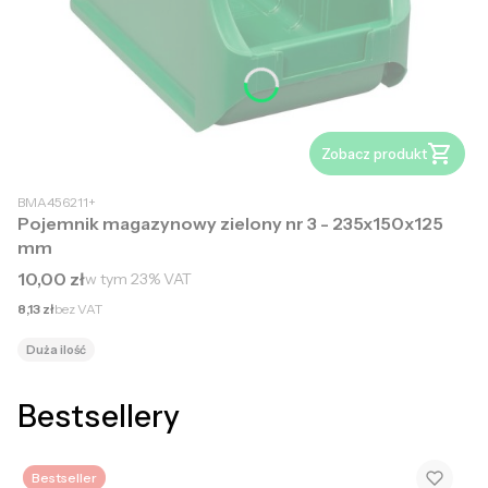
Zobacz produkt
BMA456211+
Pojemnik magazynowy zielony nr 3 - 235x150x125
mm
Cena brutto
10,00 zł
w tym
23%
VAT
Cena netto
8,13 zł
bez VAT
Duża ilość
Bestsellery
Bestseller