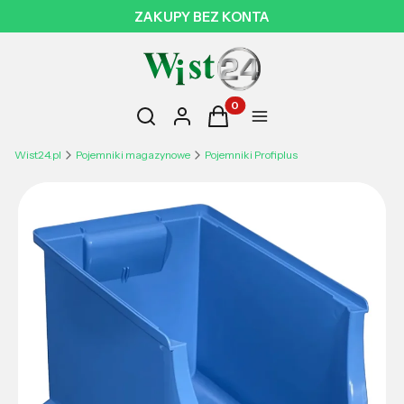
ZAKUPY BEZ KONTA
Otwórz wyszukiwarkę
Produkty w koszyku: 0. Zobac
Szukaj
Zaloguj się
Koszyk
Menu
Wist24.pl
Pojemniki magazynowe
Pojemniki Profiplus