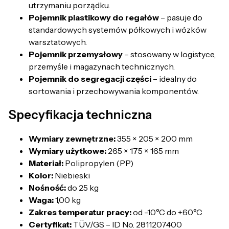
utrzymaniu porządku.
Pojemnik plastikowy do regałów
– pasuje do
standardowych systemów półkowych i wózków
warsztatowych.
Pojemnik przemysłowy
– stosowany w logistyce,
przemyśle i magazynach technicznych.
Pojemnik do segregacji części
– idealny do
sortowania i przechowywania komponentów.
Specyfikacja techniczna
Wymiary zewnętrzne:
355 × 205 × 200 mm
Wymiary użytkowe:
265 × 175 × 165 mm
Materiał:
Polipropylen (PP)
Kolor:
Niebieski
Nośność:
do 25 kg
Waga:
1,00 kg
Zakres temperatur pracy:
od -10°C do +60°C
Certyfikat:
TÜV/GS – ID No. 2811207400