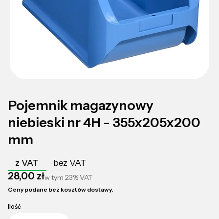
Pojemnik magazynowy
niebieski nr 4H - 355x205x200
mm
z VAT
bez VAT
Cena
28,00 zł
w tym
23%
VAT
Ceny podane bez kosztów dostawy.
Ilość