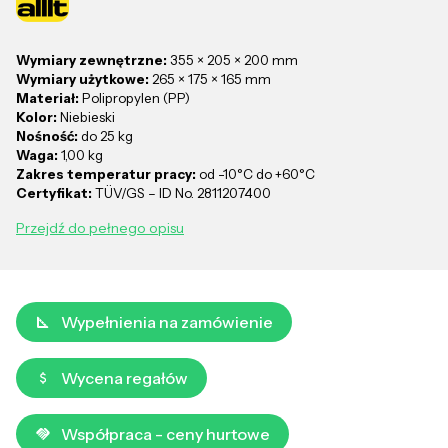
Wymiary zewnętrzne:
355 × 205 × 200 mm
Wymiary użytkowe:
265 × 175 × 165 mm
Materiał:
Polipropylen (PP)
Kolor:
Niebieski
Nośność:
do 25 kg
Waga:
1,00 kg
Zakres temperatur pracy:
od -10°C do +60°C
Certyfikat:
TÜV/GS – ID No. 2811207400
Przejdź do pełnego opisu
Wypełnienia na zamówienie
Wycena regałów
Współpraca - ceny hurtowe