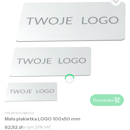
Do koszyka
YPL5F90033000
Mała plakietka LOGO 100x50 mm
Cena brutto
62,92 zł
w tym
23%
VAT