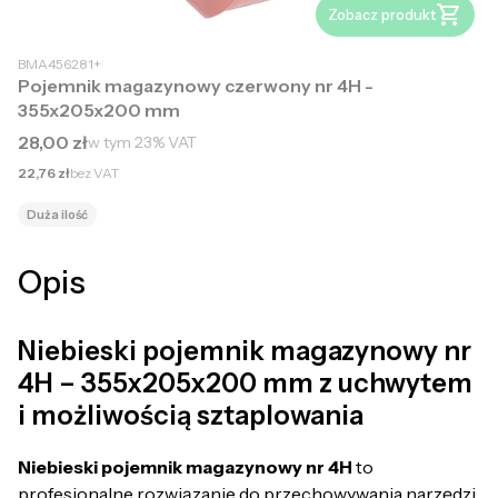
Zobacz produkt
BMA456281+
Pojemnik magazynowy czerwony nr 4H -
355x205x200 mm
Cena brutto
28,00 zł
w tym
23%
VAT
Cena netto
22,76 zł
bez VAT
Duża ilość
Opis
Niebieski pojemnik magazynowy nr
4H – 355x205x200 mm z uchwytem
i możliwością sztaplowania
Niebieski pojemnik magazynowy nr 4H
to
profesjonalne rozwiązanie do przechowywania narzędzi,