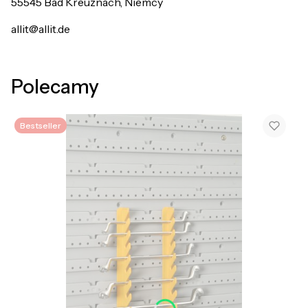
55545 Bad Kreuznach, Niemcy
allit@allit.de
Polecamy
Bestseller