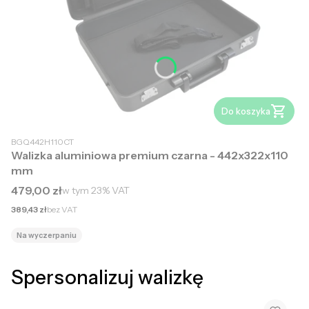
Do koszyka
BGQ442H110CT
Walizka aluminiowa premium czarna - 442x322x110
mm
Cena brutto
479,00 zł
w tym
23%
VAT
Cena netto
389,43 zł
bez VAT
Na wyczerpaniu
Spersonalizuj walizkę