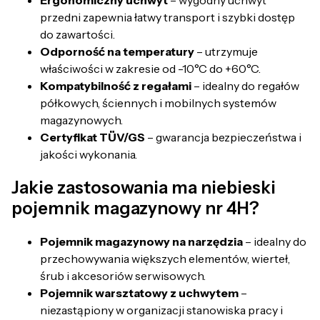
Ergonomiczny uchwyt
– wygodny uchwyt
przedni zapewnia łatwy transport i szybki dostęp
do zawartości.
Odporność na temperatury
– utrzymuje
właściwości w zakresie od -10°C do +60°C.
Kompatybilność z regałami
– idealny do regałów
półkowych, ściennych i mobilnych systemów
magazynowych.
Certyfikat TÜV/GS
– gwarancja bezpieczeństwa i
jakości wykonania.
Jakie zastosowania ma niebieski
pojemnik magazynowy nr 4H?
Pojemnik magazynowy na narzędzia
– idealny do
przechowywania większych elementów, wierteł,
śrub i akcesoriów serwisowych.
Pojemnik warsztatowy z uchwytem
–
niezastąpiony w organizacji stanowiska pracy i