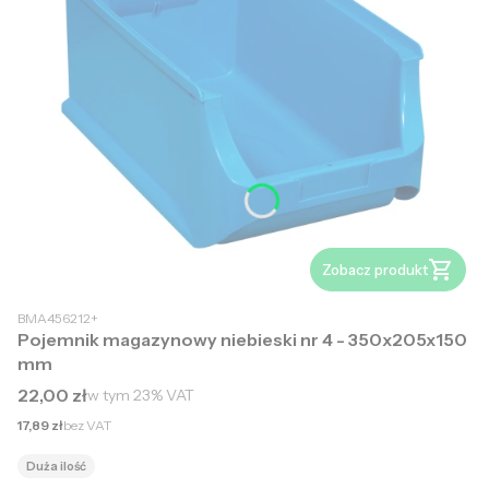
Zobacz produkt
BMA456212+
Pojemnik magazynowy niebieski nr 4 - 350x205x150
mm
Cena brutto
22,00 zł
w tym
23%
VAT
Cena netto
17,89 zł
bez VAT
Duża ilość