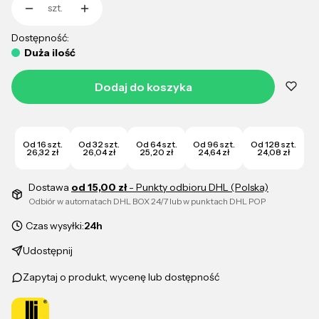
szt.
Dostępność:
Duża ilość
Dodaj do koszyka
Od 16 szt.
Od 32 szt.
Od 64 szt.
Od 96 szt.
Od 128 szt.
26,32 zł
26,04 zł
25,20 zł
24,64 zł
24,08 zł
Dostawa
od 15,00 zł
- Punkty odbioru DHL (Polska)
Odbiór w automatach DHL BOX 24/7 lub w punktach DHL POP
Czas wysyłki:
24h
Udostępnij
Zapytaj o produkt, wycenę lub dostępność