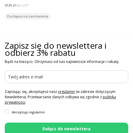
Cena netto
51,15 zł
bez VAT
Dostępny na zamówienie
Zapisz się do newslettera i
odbierz 3% rabatu
Bądź na bieżąco. Otrzymasz od nas najświeższe informacje i rabaty.
Zapisując się, akceptujesz nasz
regulamin
(w zakresie dotyczącym
Newslettera). Przetwarzanie danych odbywa się zgodnie z
polityką
prywatności
.
Akceptuję regulamin
Dołącz do newslettera