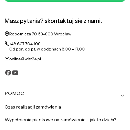
Masz pytania? skontaktuj się z nami.
Adres:
Robotnicza 70, 53-608 Wrocław
+48 607 704 109
Od pon. do pt. w godzinach 8:00 - 17:00
online@wist24.pl
Linki w stopce
POMOC
Czas realizacji zamówienia
Wypełnienia piankowe na zamówienie - jak to działa?