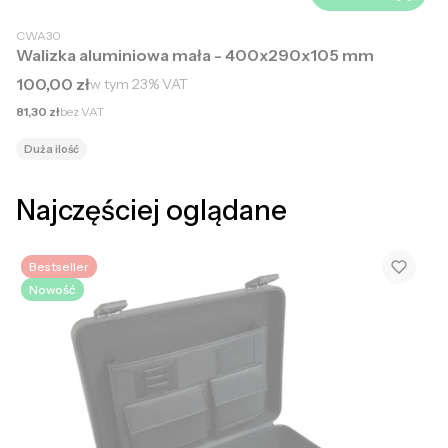
CWA30
Walizka aluminiowa mała - 400x290x105 mm
Cena brutto
100,00 zł
w tym
23%
VAT
Cena netto
81,30 zł
bez VAT
Duża ilość
Najczęściej oglądane
Bestseller
Nowość