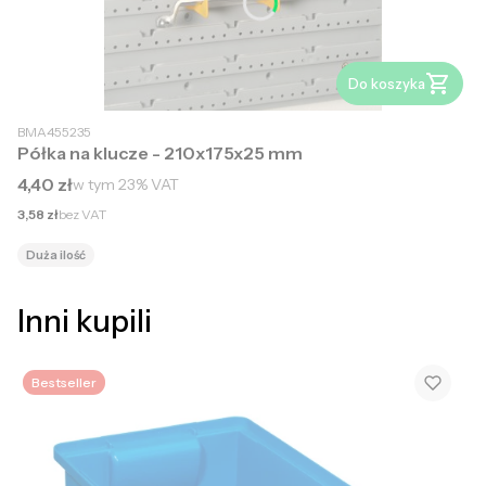
Do koszyka
BMA455235
Półka na klucze - 210x175x25 mm
Cena brutto
4,40 zł
w tym
23%
VAT
Cena netto
3,58 zł
bez VAT
Duża ilość
Inni kupili
Bestseller