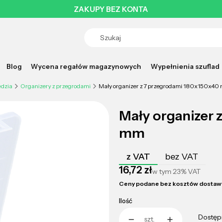
ZAKUPY BEZ KONTA
Blog
Wycena regałów magazynowych
Wypełnienia szuflad
ędzia
Organizery z przegrodami
Mały organizer z 7 przegrodami 180x150x40
Mały organizer 
mm
z VAT
bez VAT
Cena
16,72 zł
w tym
23%
VAT
Ceny podane bez kosztów dostaw
Ilość
Dostęp
szt.