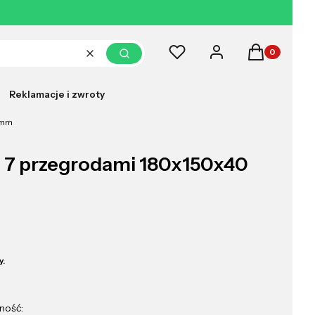
Produkty w k
Ulubione
Zaloguj się
Koszyk
Wyczyść
Szukaj
Reklamacje i zwroty
 mm
z 7 przegrodami 180x150x40
y.
ność: