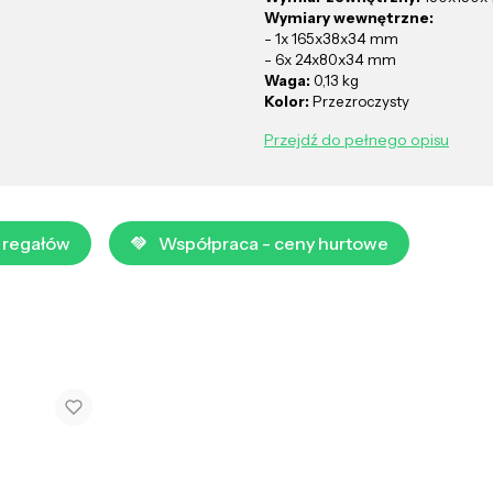
Wymiary wewnętrzne:
- 1x 165x38x34 mm
- 6x 24x80x34 mm
Waga:
0,13 kg
Kolor:
Przezroczysty
Przejdź do pełnego opisu
 regałów
Współpraca - ceny hurtowe