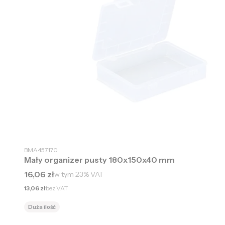
BMA457170
Mały organizer pusty 180x150x40 mm
Cena brutto
16,06 zł
w tym
23%
VAT
Cena netto
13,06 zł
bez VAT
Duża ilość