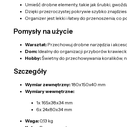
Umieść drobne elementy, takie jak śrubki, gwoźd
Dzięki przezroczystej pokrywie szybko znajdzies
Organizer jest lekki i łatwy do przenoszenia, co 
Pomysły na użycie
Warsztat:
Przechowuj drobne narzędzia i akcesori
Dom:
Idealny do organizacji przyborów krawieckich,
Hobby:
Świetny do przechowywania koralików, nic
Szczegóły
Wymiar zewnętrzny:
180x150x40 mm
Wymiary wewnętrzne:
1x 165x38x34 mm
6x 24x80x34 mm
Waga:
0,13 kg