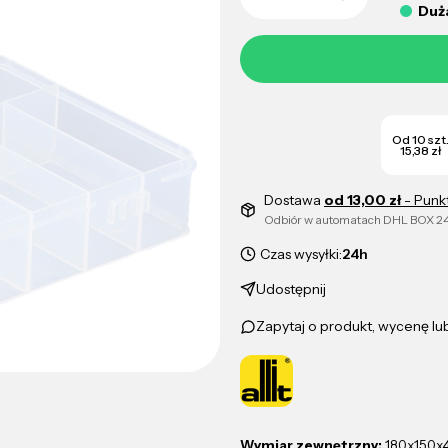
Duża
Od 10 szt
15,38 zł
Dostawa
od 13,00 zł
- Punk
Odbiór w automatach DHL BOX 24
Czas wysyłki:
24h
Udostępnij
Zapytaj o produkt, wycenę l
Wymiar zewnętrzny:
180x150x