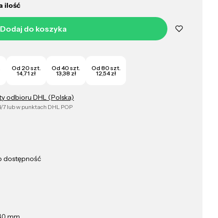
 ilość
Dodaj do koszyka
.
Od 20 szt.
Od 40 szt.
Od 80 szt.
14,71 zł
13,38 zł
12,54 zł
ty odbioru DHL (Polska)
/7 lub w punktach DHL POP
ub dostępność
40 mm