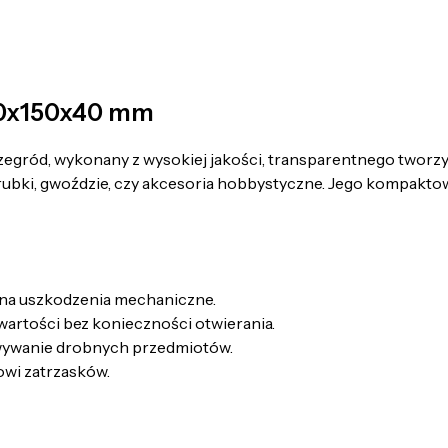
180x150x40 mm
zegród, wykonany z wysokiej jakości, transparentnego tworz
bki, gwoździe, czy akcesoria hobbystyczne. Jego kompaktowy 
na uszkodzenia mechaniczne.
artości bez konieczności otwierania.
wywanie drobnych przedmiotów.
owi zatrzasków.