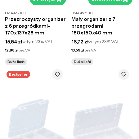
BMA457168
BMA457180
Przezroczysty organizer
Mały organizer z 7
z 6 przegródkami-
przegrodami
170x137x28 mm
180x150x40 mm
Cena brutto
Cena brutto
15,84 zł
16,72 zł
w tym
23%
VAT
w tym
23%
VAT
Cena netto
Cena netto
12,88 zł
bez VAT
13,59 zł
bez VAT
Duża ilość
Duża ilość
Bestseller