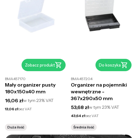
Zobacz produkt
Do koszyka
BMA457170
BMA457204
Mały organizer pusty
Organizer na pojemniki
180x150x40 mm
wewnętrzne -
367x290x50 mm
Cena brutto
16,06 zł
w tym
23%
VAT
Cena brutto
53,68 zł
w tym
23%
VAT
Cena netto
13,06 zł
bez VAT
Cena netto
43,64 zł
bez VAT
Duża ilość
Średnia ilość