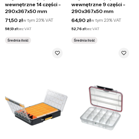
wewnętrzne 14 części -
wewnętrzne 9 części -
290x367x50 mm
290x367x50 mm
Cena brutto
Cena brutto
71,50 zł
64,90 zł
w tym
23%
VAT
w tym
23%
VAT
Cena netto
Cena netto
58,13 zł
bez VAT
52,76 zł
bez VAT
Średnia ilość
Średnia ilość