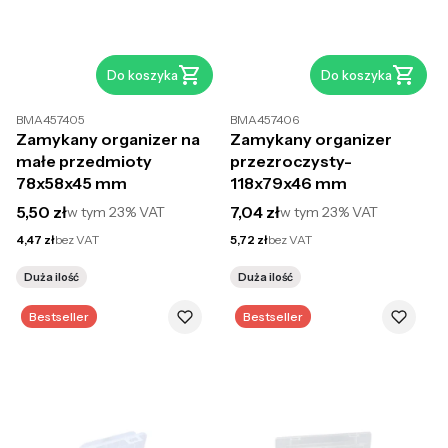
Do koszyka
Do koszyka
BMA457405
BMA457406
Zamykany organizer na
Zamykany organizer
małe przedmioty
przezroczysty-
78x58x45 mm
118x79x46 mm
Cena brutto
Cena brutto
5,50 zł
7,04 zł
w tym
23%
VAT
w tym
23%
VAT
Cena netto
Cena netto
4,47 zł
bez VAT
5,72 zł
bez VAT
Duża ilość
Duża ilość
Bestseller
Bestseller