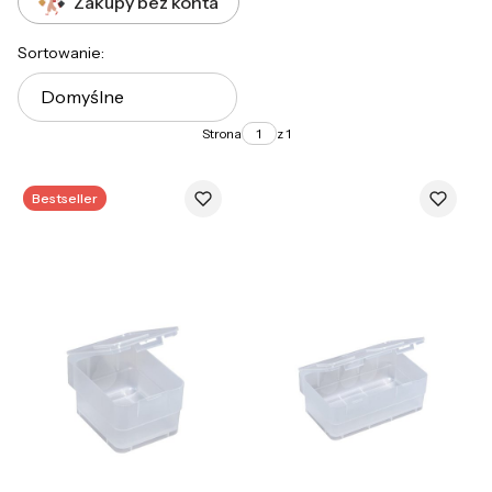
Zakupy bez konta
Lista produktów
Sortowanie:
Domyślne
Strona
z 1
Bestseller