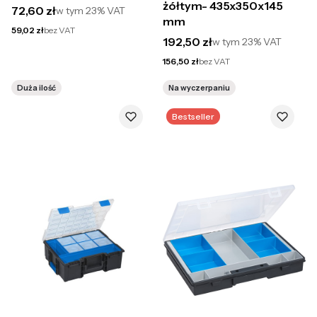
żółtym- 435x350x145
Cena brutto
72,60 zł
w tym
23%
VAT
mm
Cena netto
59,02 zł
bez VAT
Cena brutto
192,50 zł
w tym
23%
VAT
Cena netto
156,50 zł
bez VAT
Duża ilość
Na wyczerpaniu
Bestseller