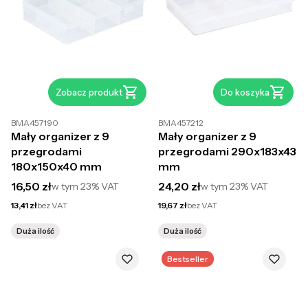
Zobacz produkt
Do koszyka
BMA457190
BMA457212
Mały organizer z 9
Mały organizer z 9
przegrodami
przegrodami 290x183x43
180x150x40 mm
mm
Cena brutto
Cena brutto
16,50 zł
24,20 zł
w tym
23%
VAT
w tym
23%
VAT
Cena netto
Cena netto
13,41 zł
bez VAT
19,67 zł
bez VAT
Duża ilość
Duża ilość
Bestseller