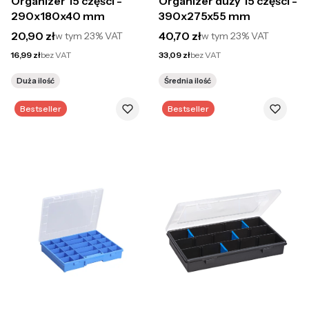
Organizer 15 części -
Organizer duży 15 części -
290x180x40 mm
390x275x55 mm
Cena brutto
Cena brutto
20,90 zł
40,70 zł
w tym
23%
VAT
w tym
23%
VAT
Cena netto
Cena netto
16,99 zł
bez VAT
33,09 zł
bez VAT
Duża ilość
Średnia ilość
Bestseller
Bestseller