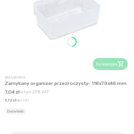
Do koszyka
BMA457406
Zamykany organizer przezroczysty- 118x79x46 mm
Cena brutto
7,04 zł
w tym
23%
VAT
Cena netto
5,72 zł
bez VAT
Duża ilość