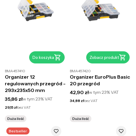
Do koszyka
Zobacz produkt
BMA457410
BMA457420
Organizer 12
Organizer EuroPlus Basic
regulowanych przegród -
20 przegród
293x235x50 mm
Cena brutto
42,90 zł
w tym
23%
VAT
Cena brutto
35,86 zł
w tym
23%
VAT
Cena netto
34,88 zł
bez VAT
Cena netto
29,15 zł
bez VAT
Duża ilość
Duża ilość
Bestseller