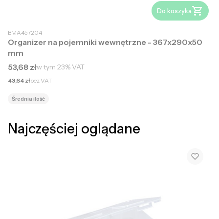
Do koszyka
BMA457204
Organizer na pojemniki wewnętrzne - 367x290x50
mm
Cena brutto
53,68 zł
w tym
23%
VAT
Cena netto
43,64 zł
bez VAT
Średnia ilość
Najczęściej oglądane