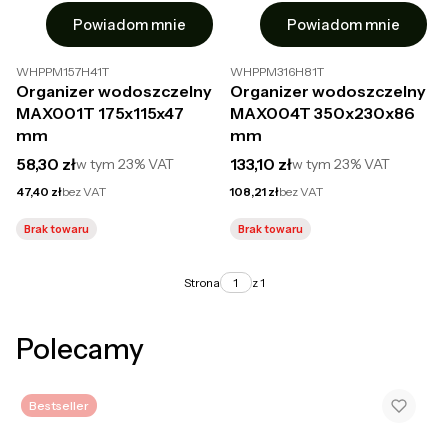
Powiadom mnie
Powiadom mnie
WHPPM157H41T
WHPPM316H81T
Organizer wodoszczelny
Organizer wodoszczelny
MAX001T 175x115x47
MAX004T 350x230x86
mm
mm
Cena brutto
Cena brutto
58,30 zł
133,10 zł
w tym
23%
VAT
w tym
23%
VAT
Cena netto
Cena netto
47,40 zł
bez VAT
108,21 zł
bez VAT
Brak towaru
Brak towaru
Strona
z 1
Polecamy
Bestseller