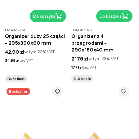
Do koszyka
Do koszyka
BMA457250
BMA415325
Organizer duży 25 części
Organizer z 4
- 295x390x60 mm
przegrodami -
290x180x40 mm
Cena brutto
42,90 zł
w tym
23%
VAT
Cena brutto
21,78 zł
w tym
23%
VAT
Cena netto
34,88 zł
bez VAT
Cena netto
17,71 zł
bez VAT
Duża ilość
Duża ilość
Bestseller