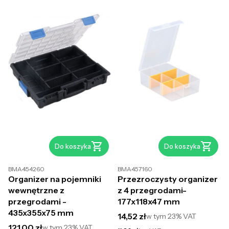
Do koszyka
Do koszyka
BMA454260
BMA457160
Organizer na pojemniki
Przezroczysty organizer
wewnętrzne z
z 4 przegrodami-
przegrodami -
177x118x47 mm
435x355x75 mm
Cena brutto
14,52 zł
w tym
23%
VAT
Cena brutto
121,00 zł
w tym
23%
VAT