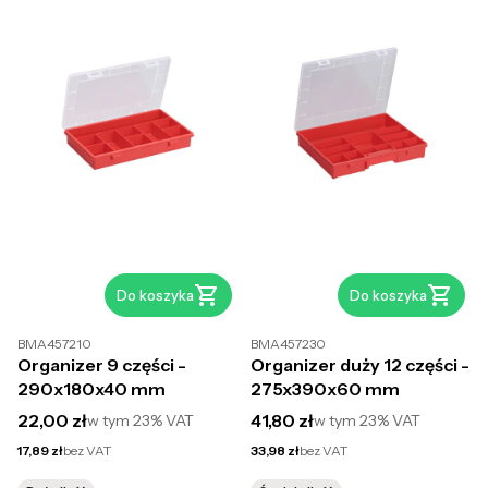
Do koszyka
Do koszyka
BMA457210
BMA457230
Organizer 9 części -
Organizer duży 12 części -
290x180x40 mm
275x390x60 mm
Cena brutto
Cena brutto
22,00 zł
41,80 zł
w tym
23%
VAT
w tym
23%
VAT
Cena netto
Cena netto
17,89 zł
bez VAT
33,98 zł
bez VAT