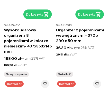
Do koszyka
Do koszyka
BMA454310
BMA415310
Wysokoudarowy
Organizer z pojemnikami
organizer z 8
wewnętrznymi - 370 x
pojemnikami w kolorze
290 x 50 mm
niebieskim- 437x353x145
Cena brutto
36,30 zł
w tym
23%
VAT
mm
Cena netto
29,51 zł
bez VAT
Cena brutto
198,00 zł
w tym
23%
VAT
Cena netto
160,98 zł
bez VAT
Na wyczerpaniu
Duża ilość
Bestseller
Bestseller