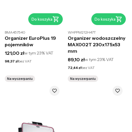
Do koszyka
Do koszyka
BMA457540
WHPPM212H47T
Organizer EuroPlus 19
Organizer wodoszczelny
pojemników
MAX002T 230x175x53
mm
Cena brutto
121,00 zł
w tym
23%
VAT
Cena brutto
89,10 zł
w tym
23%
VAT
Cena netto
98,37 zł
bez VAT
Cena netto
72,44 zł
bez VAT
Na wyczerpaniu
Na wyczerpaniu