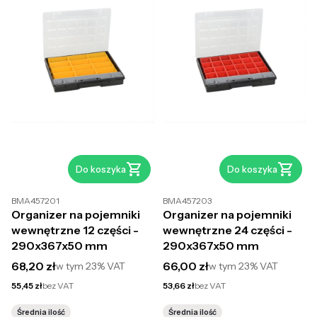
Do koszyka
Do koszyka
BMA457201
BMA457203
Organizer na pojemniki
Organizer na pojemniki
wewnętrzne 12 części -
wewnętrzne 24 części -
290x367x50 mm
290x367x50 mm
Cena brutto
Cena brutto
68,20 zł
66,00 zł
w tym
23%
VAT
w tym
23%
VAT
Cena netto
Cena netto
55,45 zł
bez VAT
53,66 zł
bez VAT
Średnia ilość
Średnia ilość