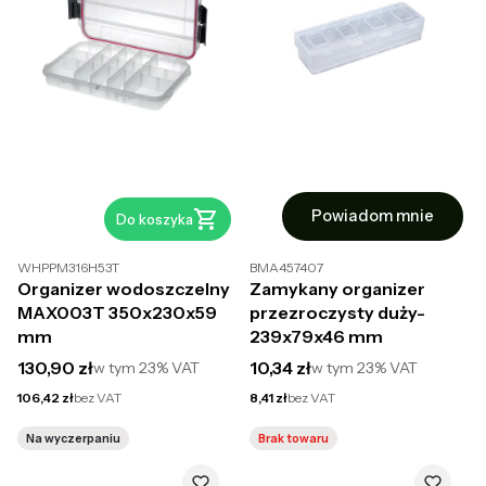
Powiadom mnie
Do koszyka
WHPPM316H53T
BMA457407
Organizer wodoszczelny
Zamykany organizer
MAX003T 350x230x59
przezroczysty duży-
mm
239x79x46 mm
Cena brutto
Cena brutto
130,90 zł
10,34 zł
w tym
23%
VAT
w tym
23%
VAT
Cena netto
Cena netto
106,42 zł
bez VAT
8,41 zł
bez VAT
Na wyczerpaniu
Brak towaru