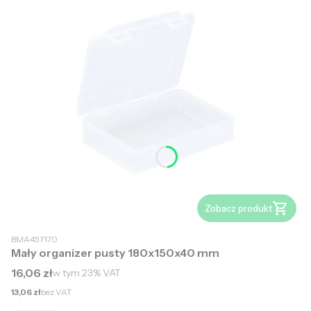
Zobacz produkt
BMA457170
Mały organizer pusty 180x150x40 mm
Cena brutto
16,06 zł
w tym
23%
VAT
Cena netto
13,06 zł
bez VAT