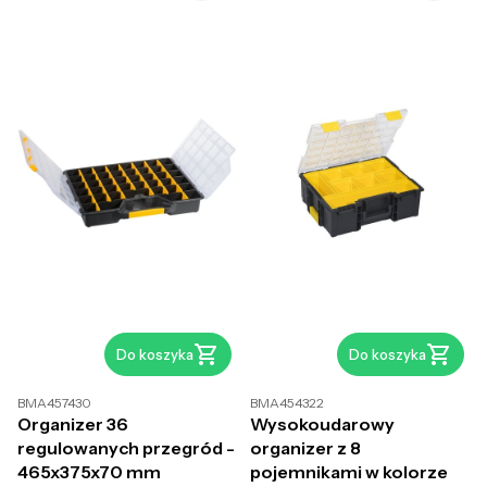
Do koszyka
Do koszyka
BMA457430
BMA454322
Organizer 36
Wysokoudarowy
regulowanych przegród -
organizer z 8
465x375x70 mm
pojemnikami w kolorze