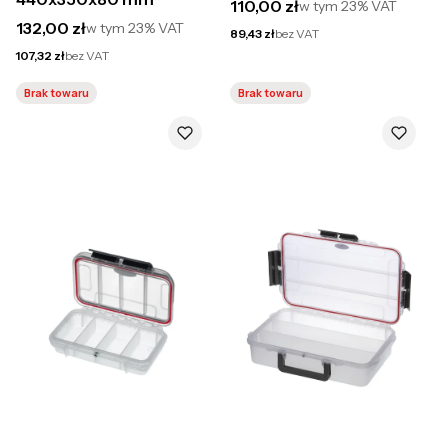
Cena brutto
110,00 zł
w tym
23%
VAT
Cena brutto
132,00 zł
w tym
23%
VAT
Cena netto
89,43 zł
bez VAT
Cena netto
107,32 zł
bez VAT
Brak towaru
Brak towaru