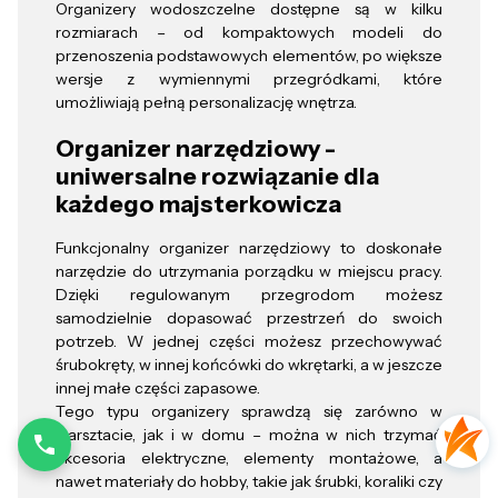
Organizery wodoszczelne dostępne są w kilku
rozmiarach – od kompaktowych modeli do
przenoszenia podstawowych elementów, po większe
wersje z wymiennymi przegródkami, które
umożliwiają pełną personalizację wnętrza.
Organizer narzędziowy -
uniwersalne rozwiązanie dla
każdego majsterkowicza
Funkcjonalny organizer narzędziowy to doskonałe
narzędzie do utrzymania porządku w miejscu pracy.
Dzięki regulowanym przegrodom możesz
samodzielnie dopasować przestrzeń do swoich
potrzeb. W jednej części możesz przechowywać
śrubokręty, w innej końcówki do wkrętarki, a w jeszcze
innej małe części zapasowe.
Tego typu organizery sprawdzą się zarówno w
warsztacie, jak i w domu – można w nich trzymać
akcesoria elektryczne, elementy montażowe, a
nawet materiały do hobby, takie jak śrubki, koraliki czy