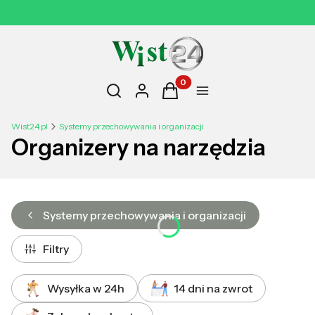
14 DNI NA ZWROT
Otwórz wyszukiwarkę
Produkty w koszyku: 0. Zobac
Szukaj
Zaloguj się
Koszyk
Menu
Wist24.pl
Systemy przechowywania i organizacji
Organizery na narzędzia
Systemy przechowywania i organizacji
Filtry
Wysyłka w 24h
14 dni na zwrot