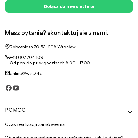
Dołącz do newslettera
Masz pytania? skontaktuj się z nami.
Adres:
Robotnicza 70, 53-608 Wrocław
+48 607 704 109
Od pon. do pt. w godzinach 8:00 - 17:00
online@wist24.pl
Linki w stopce
POMOC
Czas realizacji zamówienia
Wypełnienia piankowe na zamówienie - jak to działa?