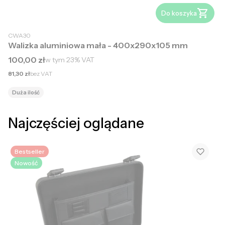
Do koszyka
CWA30
Walizka aluminiowa mała - 400x290x105 mm
Cena brutto
100,00 zł
w tym
23%
VAT
Cena netto
81,30 zł
bez VAT
Duża ilość
Najczęściej oglądane
Bestseller
Nowość