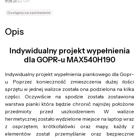
Cena netto
51,15 zł
bez VAT
Dostępny na zamówienie
Opis
Indywidualny projekt wypełnienia
dla GOPR-u MAX540H190
Indywidualny projekt wypełnienia piankowego dla Gopr-
u. Poprzez konieczność zmieszczenia dużej ilości
sprzętu w jednej walizce została ona podzielona na kilka
części. Oczywiście na spodzie została zostawiona
warstwa pianki która będzie chronić najniżej położone
przedmioty przed uszkodzeniem. W walizce
hermetycznej zostało wydzielone miejsce na laptop wraz
z osprzętem, krótkofalówki oraz mapy, każdy z
elementów został przemyślanie oraz bezpiecznie