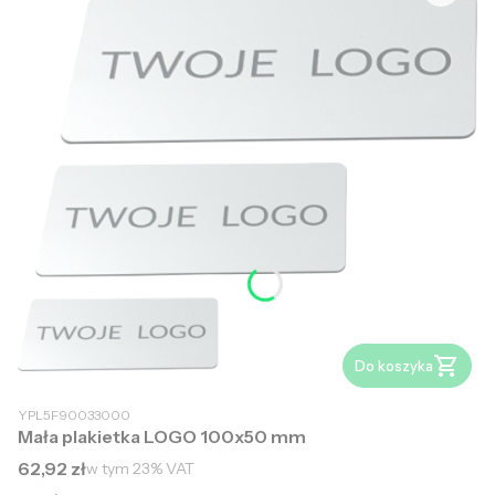
Do koszyka
YPL5F90033000
Mała plakietka LOGO 100x50 mm
Cena brutto
62,92 zł
w tym
23%
VAT