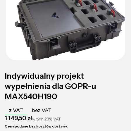
Indywidualny projekt
wypełnienia dla GOPR-u
MAX540H190
z VAT
bez VAT
Cena
1 149,50 zł
w tym
23%
VAT
Ceny podane bez kosztów dostawy.