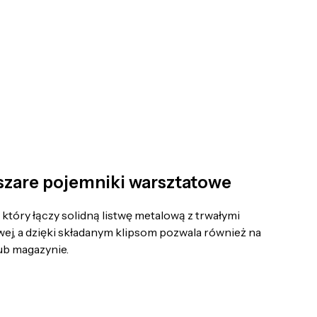
szare pojemniki warsztatowe
óry łączy solidną listwę metalową z trwałymi
ej, a dzięki składanym klipsom pozwala również na
lub magazynie.