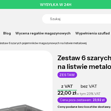
WYSYŁKA W 24H
Blog
Wycena regałów magazynowych
Wypełnienia szuflad
estaw 6 szarych pojemników magazynowych na listwie metalowej
Zestaw 6 szary
na listwie metal
ZESTAW
z VAT
bez VAT
Cena
22,00 zł
w tym
23%
VAT
Cena poza zestawem:
23,92 zł
Ceny podane bez kosztów dostawy.