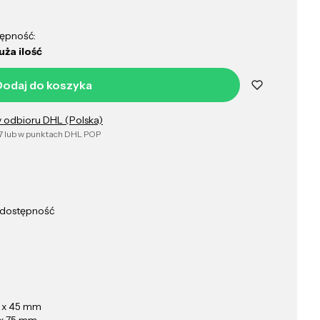
ępność:
uża ilość
Dodaj do koszyka
y odbioru DHL (Polska)
7 lub w punktach DHL POP
b dostępność
 x 45 mm