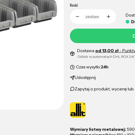
Ilość
Dost
zestaw
D
Dostawa
od 13,00 zł
- Punkt
Odbiór w automatach DHL BOX 24/
Czas wysyłki:
24h
Udostępnij
Zapytaj o produkt, wycenę lu
Wymiary listwy metalowej:
590