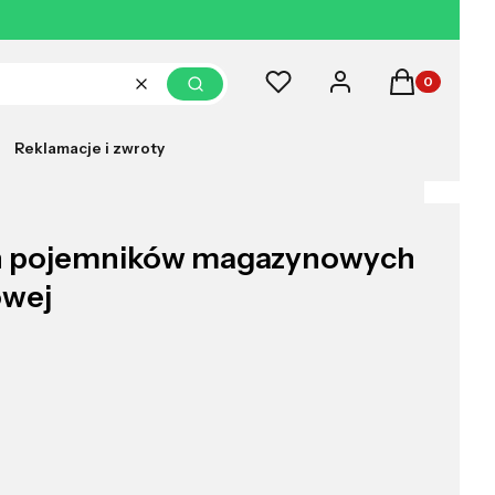
Produkty w k
Ulubione
Zaloguj się
Koszyk
Wyczyść
Szukaj
Reklamacje i zwroty
ch pojemników magazynowych
owej