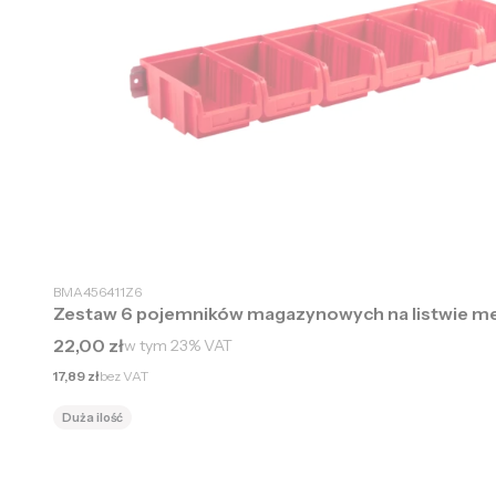
BMA456411Z6
Zestaw 6 pojemników magazynowych na listwie m
Cena brutto
22,00 zł
w tym
23%
VAT
Cena netto
17,89 zł
bez VAT
Duża ilość