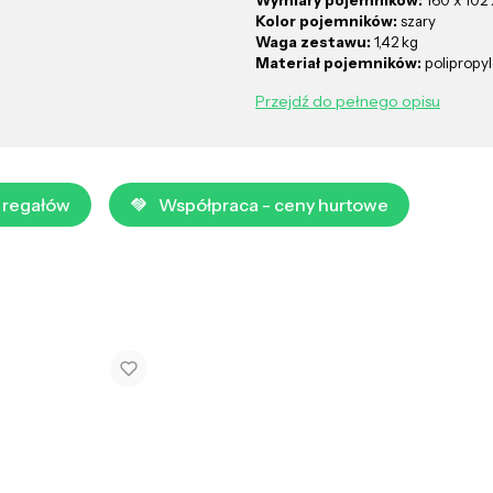
Wymiary pojemników:
160 x 102
Kolor pojemników:
szary
Waga zestawu:
1,42 kg
Materiał pojemników:
polipropy
Przejdź do pełnego opisu
 regałów
Współpraca - ceny hurtowe