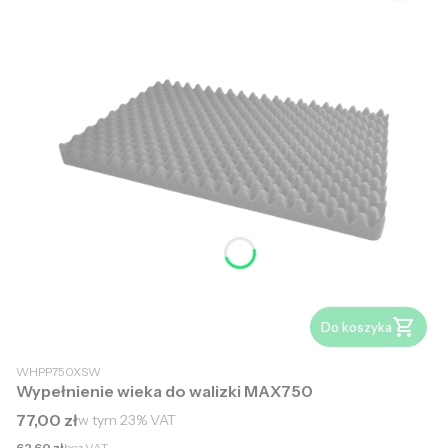
Do koszyka
WHPP750XSW
Wypełnienie wieka do walizki MAX750
Cena brutto
77,00 zł
w tym
23%
VAT
Cena netto
62,60 zł
bez VAT