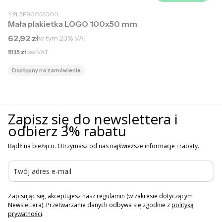
YPL5F90033000
Mała plakietka LOGO 100x50 mm
Cena brutto
62,92 zł
w tym
23%
VAT
Cena netto
51,15 zł
bez VAT
Dostępny na zamówienie
Zapisz się do newslettera i
odbierz 3% rabatu
Bądź na bieżąco. Otrzymasz od nas najświeższe informacje i rabaty.
Zapisując się, akceptujesz nasz
regulamin
(w zakresie dotyczącym
Newslettera). Przetwarzanie danych odbywa się zgodnie z
polityką
prywatności
.