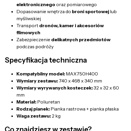
elektronicznego
oraz pomiarowego
Dopasowanie wnętrza do
broni sportowej
lub
myśliwskiej
Transport
dronów, kamer i akcesoriów
filmowych
Zabezpieczenie
delikatnych przedmiotów
podczas podróży
Specyfikacja techniczna
Kompatybilny model:
MAX750H400
Wymiary zestawu:
740 x 468 x 340 mm
Wymiary wyrywanych kosteczek:
32 x 32 x 60
mm
Materiał:
Poliuretan
Rodzaj pianek:
Pianka rastrowa + pianka płaska
Waga zestawu:
2 kg
Co znajdziesz w zestawie?