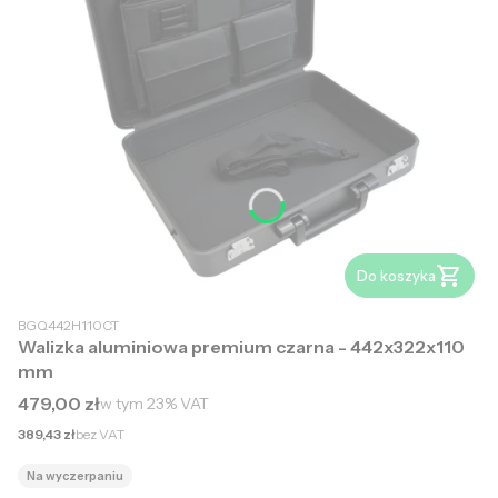
Do koszyka
BGQ442H110CT
Walizka aluminiowa premium czarna - 442x322x110
mm
Cena brutto
479,00 zł
w tym
23%
VAT
Cena netto
389,43 zł
bez VAT
Na wyczerpaniu