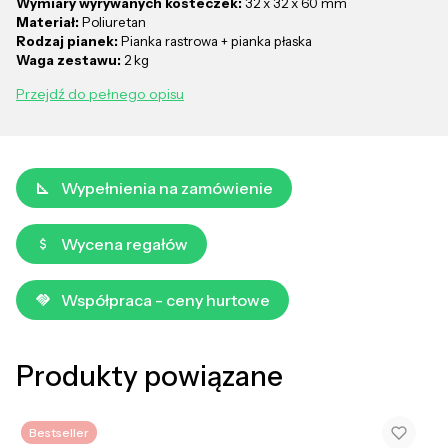
Wymiary wyrywanych kosteczek:
32 x 32 x 60 mm
Materiał:
Poliuretan
Rodzaj pianek:
Pianka rastrowa + pianka płaska
Waga zestawu:
2 kg
Przejdź do pełnego opisu
Wypełnienia na zamówienie
Wycena regałów
Współpraca - ceny hurtowe
Produkty powiązane
Bestseller