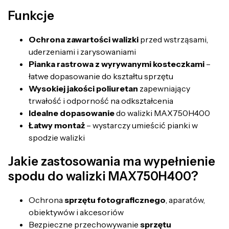
Funkcje
Ochrona zawartości walizki
przed wstrząsami,
uderzeniami i zarysowaniami
Pianka rastrowa z wyrywanymi kosteczkami
–
łatwe dopasowanie do kształtu sprzętu
Wysokiej jakości poliuretan
zapewniający
trwałość i odporność na odkształcenia
Idealne dopasowanie
do walizki MAX750H400
Łatwy montaż
– wystarczy umieścić pianki w
spodzie walizki
Jakie zastosowania ma wypełnienie
spodu do walizki MAX750H400?
Ochrona
sprzętu fotograficznego
, aparatów,
obiektywów i akcesoriów
Bezpieczne przechowywanie
sprzętu