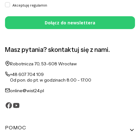
Akceptuję regulamin
Dołącz do newslettera
Masz pytania? skontaktuj się z nami.
Adres:
Robotnicza 70, 53-608 Wrocław
+48 607 704 109
Od pon. do pt. w godzinach 8:00 - 17:00
online@wist24.pl
Linki w stopce
POMOC