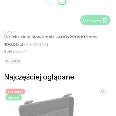
Do koszyka
CWA30
Walizka aluminiowa mała - 400x290x105 mm
Cena brutto
100,00 zł
w tym
23%
VAT
Cena netto
81,30 zł
bez VAT
Duża ilość
Najczęściej oglądane
Bestseller
Nowość