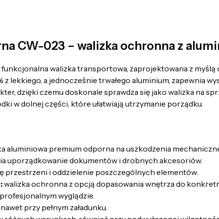
rna CW-023 – walizka ochronna z alum
i funkcjonalna walizka transportowa, zaprojektowana z myś
 lekkiego, a jednocześnie trwałego aluminium, zapewnia wy
ter, dzięki czemu doskonale sprawdza się jako walizka na spr
dki w dolnej części, które ułatwiają utrzymanie porządku.
zka aluminiowa premium odporna na uszkodzenia mechaniczne
wia uporządkowanie dokumentów i drobnych akcesoriów.
ję przestrzeni i oddzielenie poszczególnych elementów.
:
walizka ochronna z opcją dopasowania wnętrza do konkretn
 profesjonalnym wyglądzie.
nawet przy pełnym załadunku.