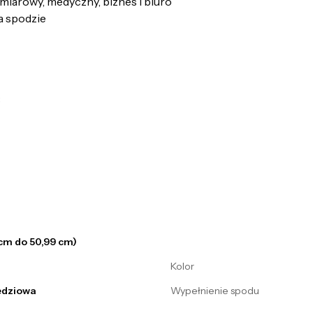
miarowy, medyczny, biznes i biuro
a spodzie
3
 cm do 50,99 cm)
Kolor
ędziowa
Wypełnienie spodu