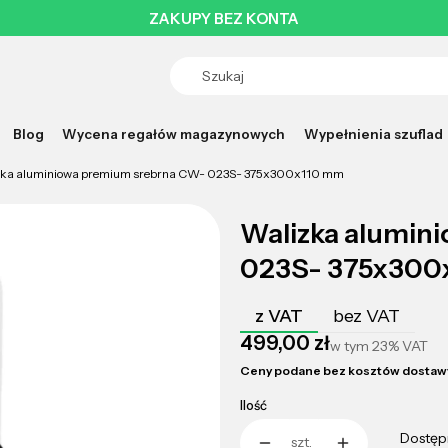
ZAKUPY BEZ KONTA
Blog
Wycena regałów magazynowych
Wypełnienia szuflad
zka aluminiowa premium srebrna CW- 023S- 375x300x110 mm
Walizka alumin
023S- 375x300
z VAT
bez VAT
Cena
499,00 zł
w tym
23%
VAT
Ceny podane bez kosztów dostaw
Ilość
Dostęp
szt.