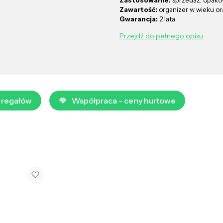
Zawartość:
organizer w wieku or
Gwarancja:
2 lata
Przejdź do pełnego opisu
 regałów
Współpraca - ceny hurtowe