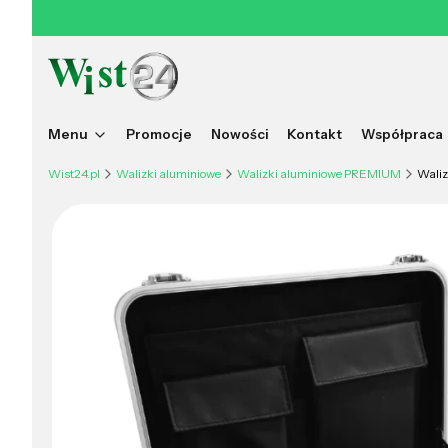
Menu
Promocje
Nowości
Kontakt
Współpraca
Wist24.pl
Walizki aluminiowe
Walizki aluminiowe PREMIUM
Wali