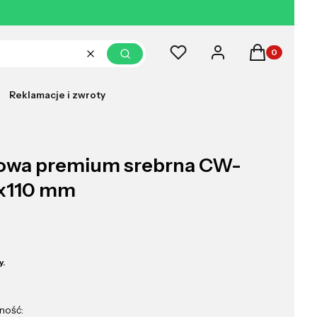
Produkty w k
Ulubione
Zaloguj się
Koszyk
Wyczyść
Szukaj
Reklamacje i zwroty
iowa premium srebrna CW-
x110 mm
y.
ność: