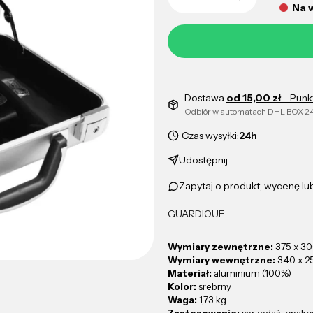
Na 
Dostawa
od 15,00 zł
- Punk
Odbiór w automatach DHL BOX 24
Czas wysyłki:
24h
Udostępnij
Zapytaj o produkt, wycenę l
GUARDIQUE
Wymiary zewnętrzne:
375 x 30
Wymiary wewnętrzne:
340 x 2
Materiał:
aluminium (100%)
Kolor:
srebrny
Waga:
1,73 kg
Zastosowanie:
sprzedaż, opakow