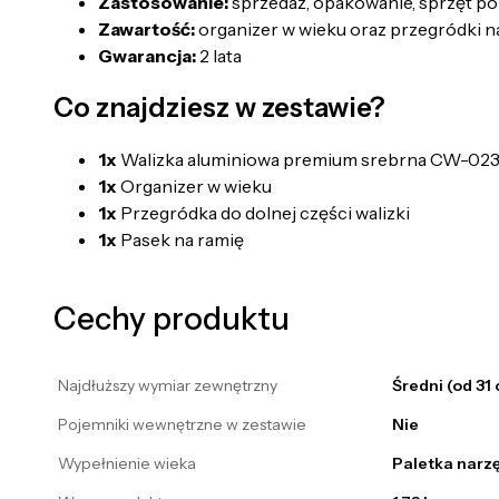
Zastosowanie:
sprzedaż, opakowanie, sprzęt po
Zawartość:
organizer w wieku oraz przegródki n
Gwarancja:
2 lata
Co znajdziesz w zestawie?
1x
Walizka aluminiowa premium srebrna CW-02
1x
Organizer w wieku
1x
Przegródka do dolnej części walizki
1x
Pasek na ramię
Cechy produktu
Najdłuższy wymiar zewnętrzny
Średni (od 31
Pojemniki wewnętrzne w zestawie
Nie
Wypełnienie wieka
Paletka narz