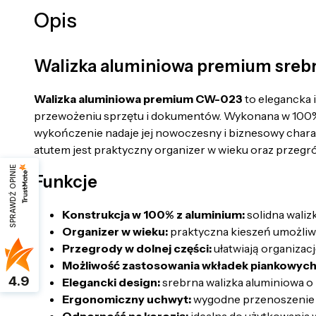
Opis
Walizka aluminiowa premium sreb
Walizka aluminiowa premium CW-023
to elegancka 
przewożeniu sprzętu i dokumentów. Wykonana w 100% z
wykończenie nadaje jej nowoczesny i biznesowy charak
atutem jest praktyczny organizer w wieku oraz przegró
SPRAWDŹ OPINIE
Funkcje
Konstrukcja w 100% z aluminium:
solidna wali
Organizer w wieku:
praktyczna kieszeń umożli
Przegrody w dolnej części:
ułatwiają organizac
Możliwość zastosowania wkładek piankowych
4.9
Elegancki design:
srebrna walizka aluminiowa o
Ergonomiczny uchwyt:
wygodne przenoszenie 