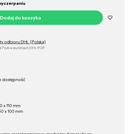
wyczerpaniu
Dodaj do koszyka
ty odbioru DHL (Polska)
/7 lub w punktach DHL POP
ub dostępność
0 x 110 mm
50 x 100 mm
anie, sprzęt pomiarowy, medyczny, biznes i biuro