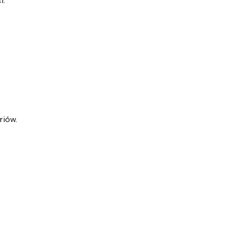
i.
riów.