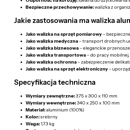
Odporność na korozję:
idealna do użytkowania 
Bezpieczne przechowywanie:
walizka z organi
Jakie zastosowania ma walizka a
Jako walizka na sprzęt pomiarowy
– bezpieczne
Jako walizka medyczna
– transport drobnych u
Jako walizka biznesowa
– eleganckie przenosze
Jako walizka transportowa
– do pracy mobilnej,
Jako walizka ochronna
– zabezpieczenie delika
Jako walizka na sprzęt elektroniczny
– uporząd
Specyfikacja techniczna
Wymiary zewnętrzne:
375 x 300 x 110 mm
Wymiary wewnętrzne:
340 x 250 x 100 mm
Materiał:
aluminium (100%)
Kolor:
srebrny
Waga:
1,73 kg