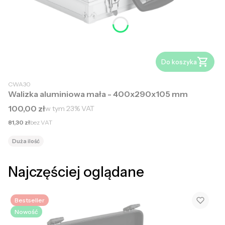
Do koszyka
CWA30
Walizka aluminiowa mała - 400x290x105 mm
Cena brutto
100,00 zł
w tym
23%
VAT
Cena netto
81,30 zł
bez VAT
Duża ilość
Najczęściej oglądane
Bestseller
Nowość