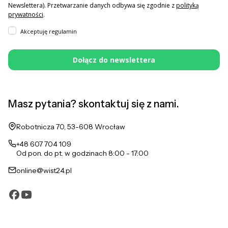
Newslettera). Przetwarzanie danych odbywa się zgodnie z
polityką
prywatności
.
Akceptuję regulamin
Dołącz do newslettera
Masz pytania? skontaktuj się z nami.
Adres:
Robotnicza 70, 53-608 Wrocław
+48 607 704 109
Od pon. do pt. w godzinach 8:00 - 17:00
online@wist24.pl