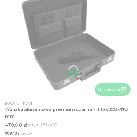
Do koszyka
BGQ442H110CT
Walizka aluminiowa premium czarna - 442x322x110
mm
Cena brutto
479,00 zł
w tym
23%
VAT
Cena netto
389,43 zł
bez VAT