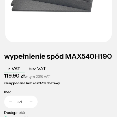
wypełnienie spód MAX540H190
z VAT
bez VAT
Cena
119,90 zł
w tym
23%
VAT
Ceny podane bez kosztów dostawy.
Ilość
szt.
Dostępność: