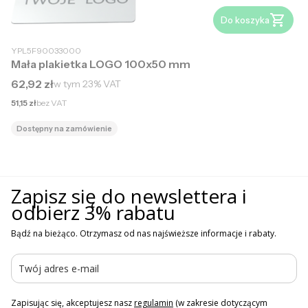
Do koszyka
YPL5F90033000
Mała plakietka LOGO 100x50 mm
Cena brutto
62,92 zł
w tym
23%
VAT
Cena netto
51,15 zł
bez VAT
Dostępny na zamówienie
Zapisz się do newslettera i
odbierz 3% rabatu
Bądź na bieżąco. Otrzymasz od nas najświeższe informacje i rabaty.
Zapisując się, akceptujesz nasz
regulamin
(w zakresie dotyczącym