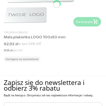
Do koszyka
YPL5F90033000
Mała plakietka LOGO 100x50 mm
Cena brutto
62,92 zł
w tym
23%
VAT
Cena netto
51,15 zł
bez VAT
Dostępny na zamówienie
Zapisz się do newslettera i
odbierz 3% rabatu
Bądź na bieżąco. Otrzymasz od nas najświeższe informacje i rabaty.