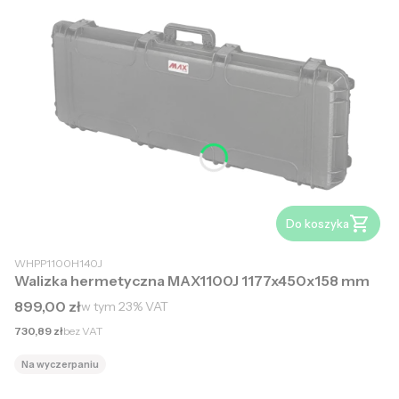
Do koszyka
WHPP1100H140J
Walizka hermetyczna MAX1100J 1177x450x158 mm
Cena brutto
899,00 zł
w tym
23%
VAT
Cena netto
730,89 zł
bez VAT
Na wyczerpaniu