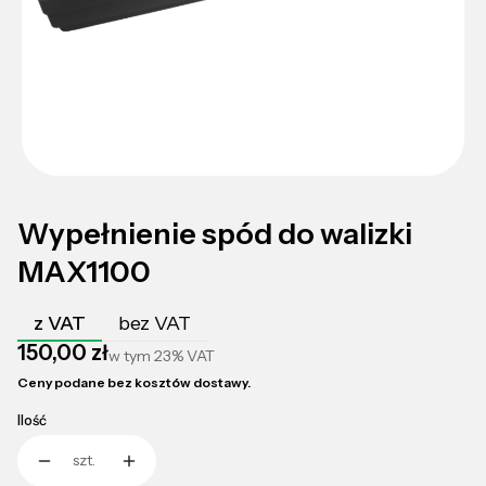
Wypełnienie spód do walizki
MAX1100
z VAT
bez VAT
Cena
150,00 zł
w tym
23%
VAT
Ceny podane bez kosztów dostawy.
Ilość
szt.