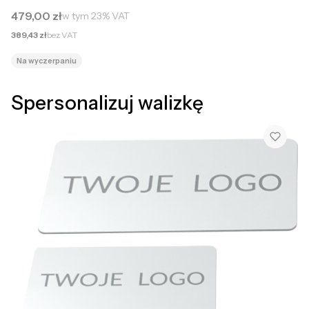
Cena brutto
479,00 zł
w tym
23%
VAT
Cena netto
389,43 zł
bez VAT
Na wyczerpaniu
Spersonalizuj walizkę