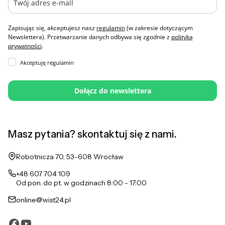
Zapisując się, akceptujesz nasz
regulamin
(w zakresie dotyczącym
Newslettera). Przetwarzanie danych odbywa się zgodnie z
polityką
prywatności
.
Akceptuję regulamin
Dołącz do newslettera
Masz pytania? skontaktuj się z nami.
Adres:
Robotnicza 70, 53-608 Wrocław
+48 607 704 109
Od pon. do pt. w godzinach 8:00 - 17:00
online@wist24.pl