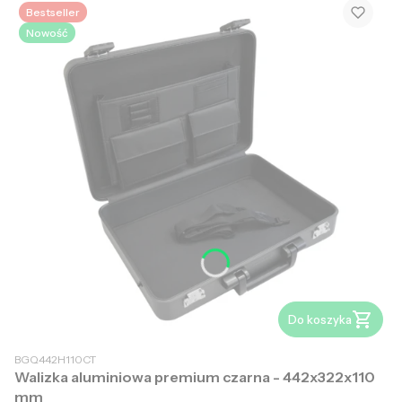
Bestseller
Nowość
Do koszyka
BGQ442H110CT
Walizka aluminiowa premium czarna - 442x322x110
mm