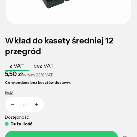
Wkład do kasety średniej 12
przegród
z VAT
bez VAT
Cena
5,50 zł
w tym
23%
VAT
Ceny podane bez kosztów dostawy.
Ilość
szt.
Dostępność:
Duża ilość