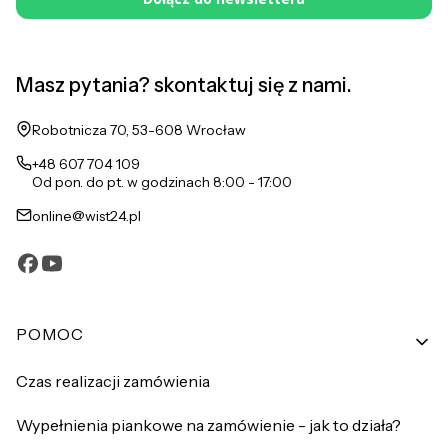
Masz pytania? skontaktuj się z nami.
Adres:
Robotnicza 70, 53-608 Wrocław
+48 607 704 109
Od pon. do pt. w godzinach 8:00 - 17:00
online@wist24.pl
Linki w stopce
POMOC
Czas realizacji zamówienia
Wypełnienia piankowe na zamówienie - jak to działa?