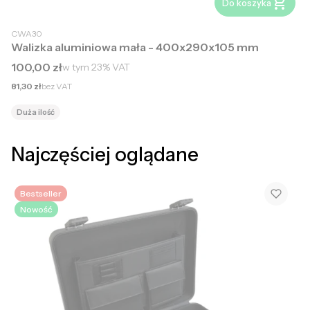
Do koszyka
CWA30
Walizka aluminiowa mała - 400x290x105 mm
Cena brutto
100,00 zł
w tym
23%
VAT
Cena netto
81,30 zł
bez VAT
Duża ilość
Najczęściej oglądane
Bestseller
Nowość