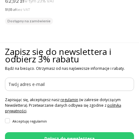
Cena brutto
62,92 zł
w tym
23%
VAT
Cena netto
51,15 zł
bez VAT
Dostępny na zamówienie
Zapisz się do newslettera i
odbierz 3% rabatu
Bądź na bieżąco. Otrzymasz od nas najświeższe informacje i rabaty.
Zapisując się, akceptujesz nasz
regulamin
(w zakresie dotyczącym
Newslettera). Przetwarzanie danych odbywa się zgodnie z
polityką
prywatności
.
Akceptuję regulamin
Dołącz do newslettera