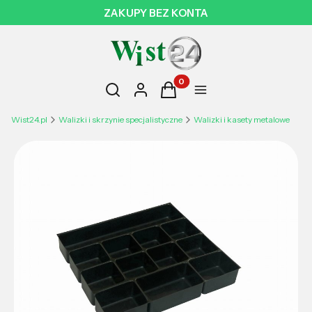
ZAKUPY BEZ KONTA
Otwórz wyszukiwarkę
Produkty w koszyku: 0. Zobac
Szukaj
Zaloguj się
Koszyk
Menu
Wist24.pl
Walizki i skrzynie specjalistyczne
Walizki i kasety metalowe