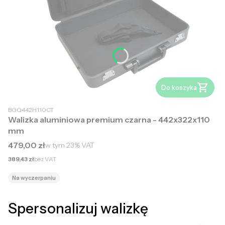
Do koszyka
BGQ442H110CT
Walizka aluminiowa premium czarna - 442x322x110
mm
Cena brutto
479,00 zł
w tym
23%
VAT
Cena netto
389,43 zł
bez VAT
Na wyczerpaniu
Spersonalizuj walizkę