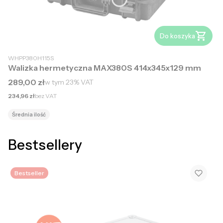
Do koszyka
WHPP380H115S
Walizka hermetyczna MAX380S 414x345x129 mm
Cena brutto
289,00 zł
w tym
23%
VAT
Cena netto
234,96 zł
bez VAT
Średnia ilość
Bestsellery
Bestseller