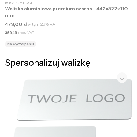
BGQ442H110CT
Walizka aluminiowa premium czarna - 442x322x110
mm
Cena brutto
479,00 zł
w tym
23%
VAT
Cena netto
389,43 zł
bez VAT
Na wyczerpaniu
Spersonalizuj walizkę