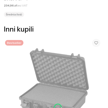
Cena netto
234,96 zł
bez VAT
Średnia ilość
Inni kupili
Bestseller