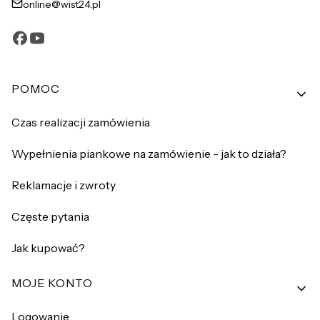
online@wist24.pl
Linki w stopce
POMOC
Czas realizacji zamówienia
Wypełnienia piankowe na zamówienie - jak to działa?
Reklamacje i zwroty
Częste pytania
Jak kupować?
MOJE KONTO
Logowanie