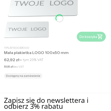
Do koszyka
YPL5F90033000
Mała plakietka LOGO 100x50 mm
Cena brutto
62,92 zł
w tym
23%
VAT
Cena netto
51,15 zł
bez VAT
Dostępny na zamówienie
Zapisz się do newslettera i
odbierz 3% rabatu