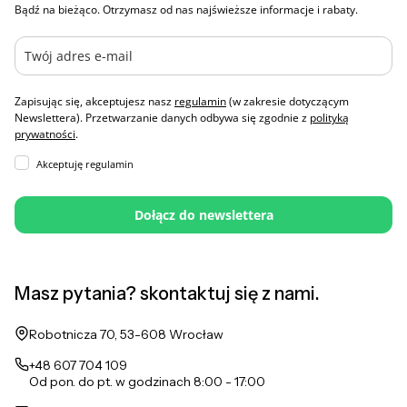
Bądź na bieżąco. Otrzymasz od nas najświeższe informacje i rabaty.
Zapisując się, akceptujesz nasz
regulamin
(w zakresie dotyczącym
Newslettera). Przetwarzanie danych odbywa się zgodnie z
polityką
prywatności
.
Akceptuję regulamin
Dołącz do newslettera
Masz pytania? skontaktuj się z nami.
Adres:
Robotnicza 70, 53-608 Wrocław
+48 607 704 109
Od pon. do pt. w godzinach 8:00 - 17:00