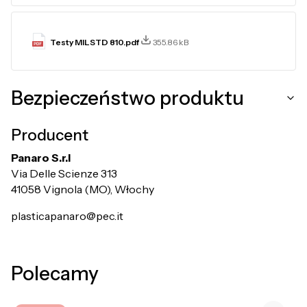
Testy MILSTD 810.pdf
355.86 kB
Bezpieczeństwo produktu
Producent
Panaro S.r.l
Via Delle Scienze 313
41058 Vignola (MO), Włochy
plasticapanaro@pec.it
Polecamy