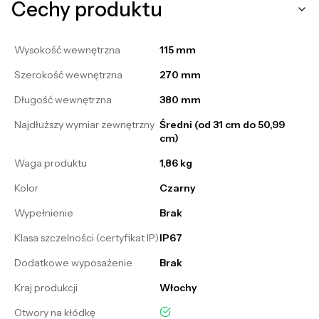
Cechy produktu
Wysokość wewnętrzna
115 mm
Szerokość wewnętrzna
270 mm
Długość wewnętrzna
380 mm
Najdłuższy wymiar zewnętrzny
Średni (od 31 cm do 50,99
cm)
Waga produktu
1,86 kg
Kolor
Czarny
Wypełnienie
Brak
Klasa szczelności (certyfikat IP)
IP67
Dodatkowe wyposażenie
Brak
Kraj produkcji
Włochy
tak
Otwory na kłódkę