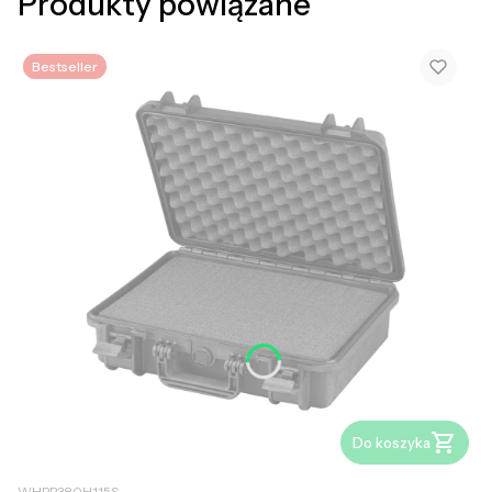
Produkty powiązane
Bestseller
Do koszyka
WHPP380H115S