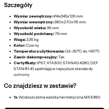
Szczegóły
Wymiar zewnętrzny:
414x345x129 mm
Wymiar wewnętrzny:
380x270x115 mm
Wysokość wieka:
36 mm
Wysokość podstawy:
79 mm
Waga:
2,35 kg
Kolor:
Czarny
Temperatura użytkowania:
Od -30°C do +90°C
Zawór dekompresyjny:
Tak
Certyfikaty:
IP67, ATA300, STANAG 4280, DEF
STAN 81-41, spełniające najwyższe standardy
ochrony.
Co znajdziesz w zestawie?
1x
Wodoszczelna walizka hermetyczna MAX380