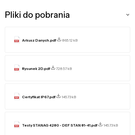
Pliki do pobrania
Arkusz Danych.pdf
865.12 kB
Rysunek 2D.pdf
728.57 kB
Certyfikat IP67.pdf
145.73 kB
Testy STANAG 4280 - DEF STAN 81-41.pdf
145.73 kB