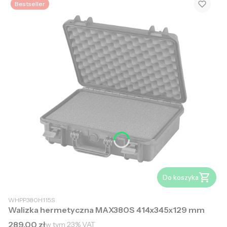
Bestseller
Do koszyka
WHPP380H115S
Walizka hermetyczna MAX380S 414x345x129 mm
Cena brutto
289,00 zł
w tym
23%
VAT