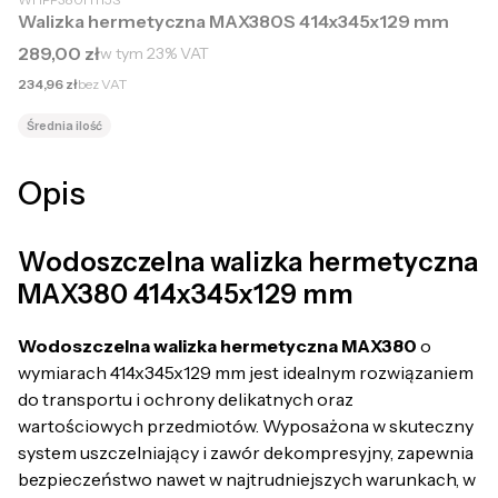
Walizka hermetyczna MAX380S 414x345x129 mm
Cena brutto
289,00 zł
w tym
23%
VAT
Cena netto
234,96 zł
bez VAT
Średnia ilość
Opis
Wodoszczelna walizka hermetyczna
MAX380 414x345x129 mm
Wodoszczelna walizka hermetyczna MAX380
o
wymiarach 414x345x129 mm jest idealnym rozwiązaniem
do transportu i ochrony delikatnych oraz
wartościowych przedmiotów. Wyposażona w skuteczny
system uszczelniający i zawór dekompresyjny, zapewnia
bezpieczeństwo nawet w najtrudniejszych warunkach, w