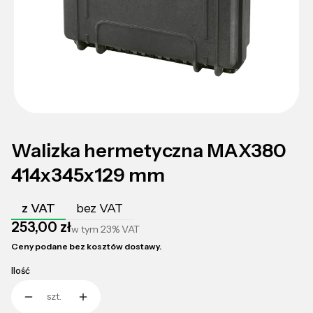
Walizka hermetyczna MAX380
414x345x129 mm
z VAT
bez VAT
Cena
253,00 zł
w tym
23%
VAT
Ceny podane bez kosztów dostawy.
Ilość
szt.