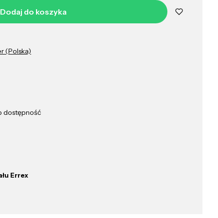
Dodaj do koszyka
er (Polska)
ub dostępność
łu Errex