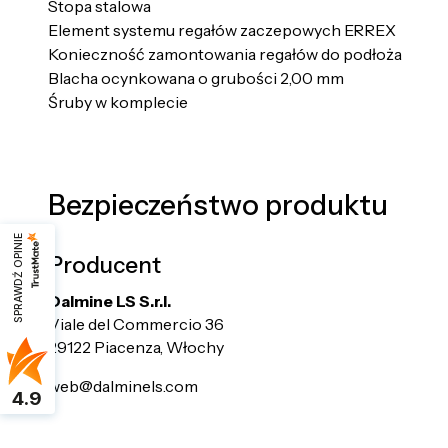
Stopa stalowa
Element systemu regałów zaczepowych ERREX
Konieczność zamontowania regałów do podłoża
Blacha ocynkowana o grubości 2,00 mm
Śruby w komplecie
Bezpieczeństwo produktu
SPRAWDŹ OPINIE
Producent
Dalmine LS S.r.l.
Viale del Commercio 36
29122 Piacenza, Włochy
web@dalminels.com
4.9