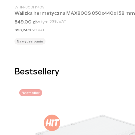
WHPP800H140S
Walizka hermetyczna MAX800S 850x440x158 mm
Cena brutto
849,00 zł
w tym
23%
VAT
Cena netto
690,24 zł
bez VAT
Na wyczerpaniu
Bestsellery
Bestseller