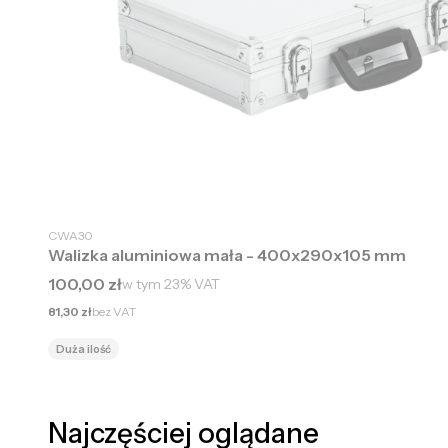
CWA30
Walizka aluminiowa mała - 400x290x105 mm
Cena brutto
100,00 zł
w tym
23%
VAT
Cena netto
81,30 zł
bez VAT
Duża ilość
Najczęściej oglądane