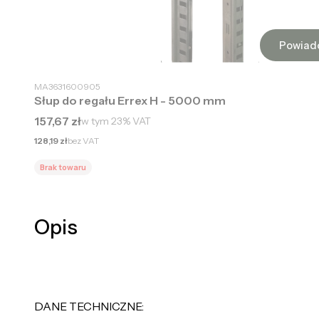
Powiad
MA3631600905
Słup do regału Errex H - 5000 mm
Cena brutto
157,67 zł
w tym
23%
VAT
Cena netto
128,19 zł
bez VAT
Brak towaru
Opis
DANE TECHNICZNE: