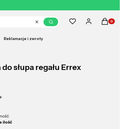
Produkty w k
Ulubione
Zaloguj się
Koszyk
Wyczyść
Szukaj
Reklamacje i zwroty
do słupa regału Errex
y.
ność:
 ilość