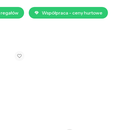
 regałów
Współpraca - ceny hurtowe