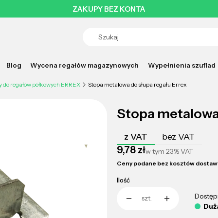
ZAKUPY BEZ KONTA
Blog
Wycena regałów magazynowych
Wypełnienia szuflad
y do regałów półkowych ERREX
Stopa metalowa do słupa regału Errex
Stopa metalowa 
z VAT
bez VAT
Cena
9,78 zł
w tym
23%
VAT
Ceny podane bez kosztów dostaw
Ilość
Dostęp
szt.
Duża