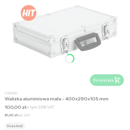
Do koszyka
CWA30
Walizka aluminiowa mała - 400x290x105 mm
Cena brutto
100,00 zł
w tym
23%
VAT
Cena netto
81,30 zł
bez VAT
Duża ilość