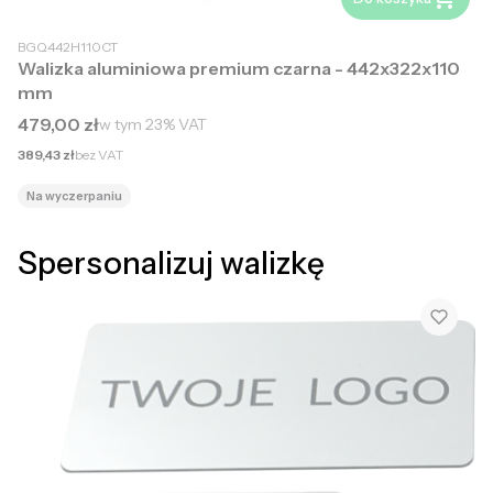
BGQ442H110CT
Walizka aluminiowa premium czarna - 442x322x110
mm
Cena brutto
479,00 zł
w tym
23%
VAT
Cena netto
389,43 zł
bez VAT
Na wyczerpaniu
Spersonalizuj walizkę