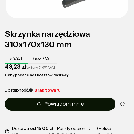
Skrzynka narzędziowa
310x170x130 mm
z VAT
bez VAT
Cena
43,23 zł
w tym
23%
VAT
Ceny podane bez kosztów dostawy.
Dostępność:
Brak towaru
Powiadom mnie
Dostawa
od 15,00 zł
- Punkty odbioru DHL (Polska)