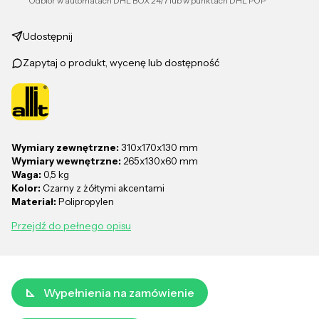
Odbiór w automatach DHL BOX 24/7 lub w punktach DHL POP
Udostępnij
Zapytaj o produkt, wycenę lub dostępność
Wymiary zewnętrzne:
310x170x130 mm
Wymiary wewnętrzne:
265x130x60 mm
Waga:
0,5 kg
Kolor:
Czarny z żółtymi akcentami
Materiał:
Polipropylen
Przejdź do pełnego opisu
Wypełnienia na zamówienie