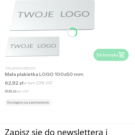
Do koszyka
YPL5F90033000
Mała plakietka LOGO 100x50 mm
Cena brutto
62,92 zł
w tym
23%
VAT
Cena netto
51,15 zł
bez VAT
Dostępny na zamówienie
Zapisz się do newslettera i