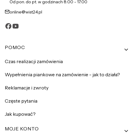
Od pon. do pt. w godzinach 8:00 - 17:00
online@wist24.pl
Linki w stopce
POMOC
Czas realizacji zamówienia
Wypełnienia piankowe na zamówienie - jak to działa?
Reklamacje i zwroty
Częste pytania
Jak kupować?
MOJE KONTO