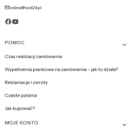
online@wist24.pl
Linki w stopce
POMOC
Czas realizacji zamówienia
Wypełnienia piankowe na zamówienie - jak to działa?
Reklamacje i zwroty
Częste pytania
Jak kupować?
MOJE KONTO