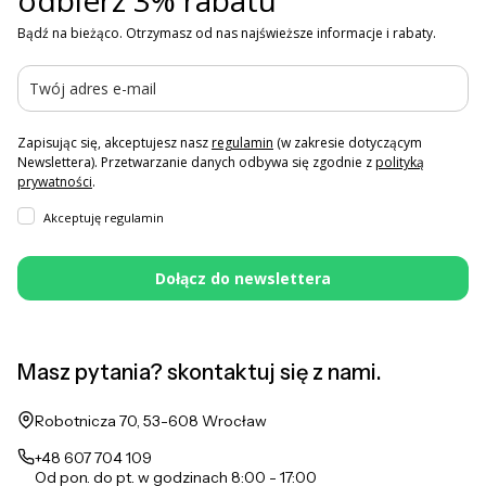
odbierz 3% rabatu
Bądź na bieżąco. Otrzymasz od nas najświeższe informacje i rabaty.
Zapisując się, akceptujesz nasz
regulamin
(w zakresie dotyczącym
Newslettera). Przetwarzanie danych odbywa się zgodnie z
polityką
prywatności
.
Akceptuję regulamin
Dołącz do newslettera
Masz pytania? skontaktuj się z nami.
Adres:
Robotnicza 70, 53-608 Wrocław
+48 607 704 109
Od pon. do pt. w godzinach 8:00 - 17:00