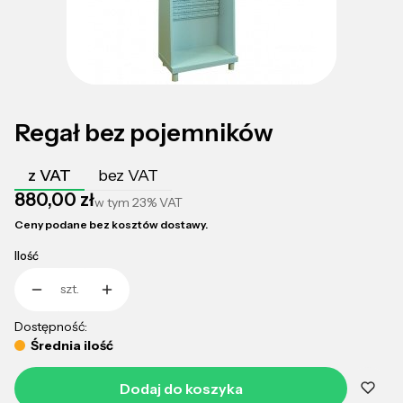
Regał bez pojemników
z VAT
bez VAT
Cena
880,00 zł
w tym
23%
VAT
Ceny podane bez kosztów dostawy.
Ilość
szt.
Dostępność:
Średnia ilość
Dodaj do koszyka