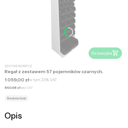
Do koszyka
SDO1954936PCZ
Regał z zestawem 57 pojemników czarnych.
Cena brutto
1 059,00 zł
w tym
23%
VAT
Cena netto
860,98 zł
bez VAT
Średnia ilość
Opis