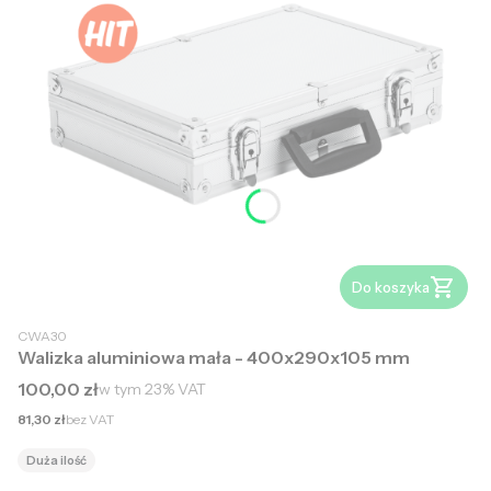
Do koszyka
CWA30
Walizka aluminiowa mała - 400x290x105 mm
Cena brutto
100,00 zł
w tym
23%
VAT
Cena netto
81,30 zł
bez VAT
Duża ilość