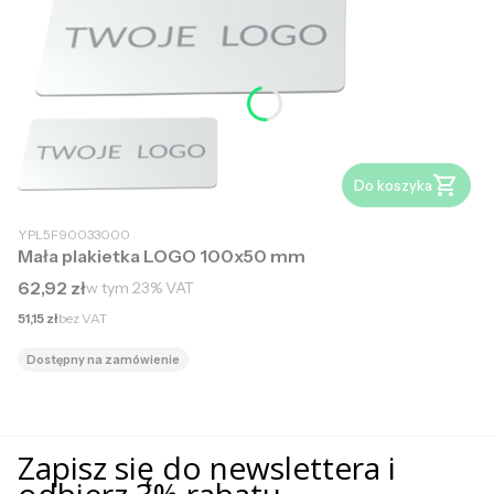
Do koszyka
YPL5F90033000
Mała plakietka LOGO 100x50 mm
Cena brutto
62,92 zł
w tym
23%
VAT
Cena netto
51,15 zł
bez VAT
Dostępny na zamówienie
Zapisz się do newslettera i