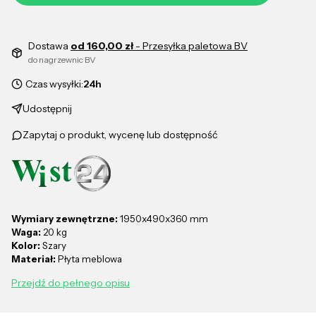
Dostawa
od 160,00 zł
- Przesyłka paletowa BV
do nagrzewnic BV
Czas wysyłki:
24h
Udostępnij
Zapytaj o produkt, wycenę lub dostępność
Wymiary zewnętrzne:
1950x490x360 mm
Waga:
20 kg
Kolor:
Szary
Materiał:
Płyta meblowa
Przejdź do pełnego opisu