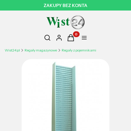
ZAKUPY BEZ KONTA
Otwórz wyszukiwarkę
Produkty w koszyku: 0. Zobac
Szukaj
Zaloguj się
Koszyk
Menu
Wist24.pl
Regały magazynowe
Regały z pojemnikami