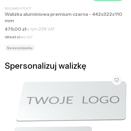
BGQ442H110CT
Walizka aluminiowa premium czarna - 442x322x110
mm
Cena brutto
479,00 zł
w tym
23%
VAT
Cena netto
389,43 zł
bez VAT
Na wyczerpaniu
Spersonalizuj walizkę