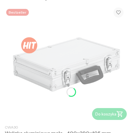
Bestseller
Do koszyka
CWA30