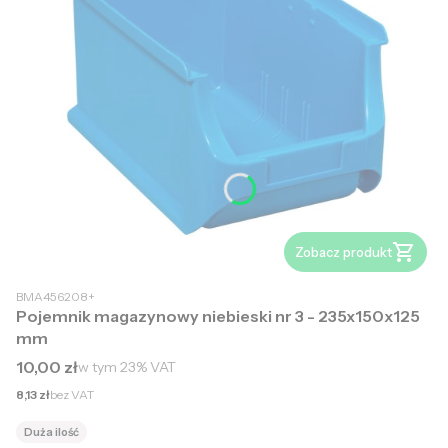
Zobacz produkt
BMA456208+
Pojemnik magazynowy niebieski nr 3 - 235x150x125
mm
Cena brutto
10,00 zł
w tym
23%
VAT
Cena netto
8,13 zł
bez VAT
Duża ilość