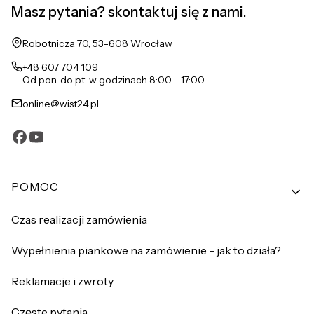
Masz pytania? skontaktuj się z nami.
Adres:
Robotnicza 70, 53-608 Wrocław
+48 607 704 109
Od pon. do pt. w godzinach 8:00 - 17:00
online@wist24.pl
Linki w stopce
POMOC
Czas realizacji zamówienia
Wypełnienia piankowe na zamówienie - jak to działa?
Reklamacje i zwroty
Częste pytania