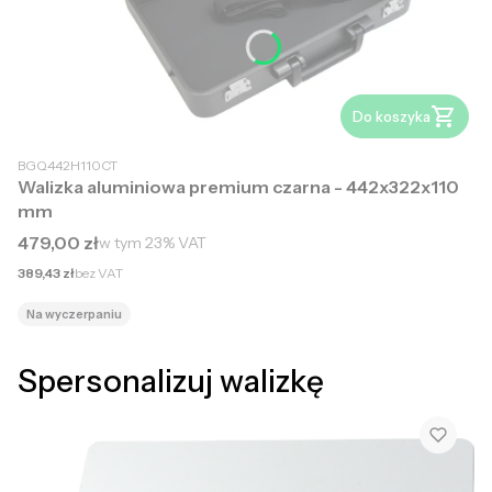
Do koszyka
BGQ442H110CT
Walizka aluminiowa premium czarna - 442x322x110
mm
Cena brutto
479,00 zł
w tym
23%
VAT
Cena netto
389,43 zł
bez VAT
Na wyczerpaniu
Spersonalizuj walizkę