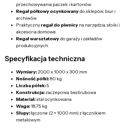
przechowywania paczek i kartonów.
Regał półkowy ocynkowany
do sklepów, biur i
archiwów.
Praktyczny
regał do piwnicy
na narzędzia, słoiki i
akcesoria domowe.
Regał warsztatowy
do garaży i zakładów
produkcyjnych.
Specyfikacja techniczna
Wymiary:
2000 x 1000 x 300 mm
Nośność półki:
80 kg
Liczba półek:
5
Konstrukcja:
zaczepowa, bezśrubowa
Materiał:
stal ocynkowana
Waga:
18,75 kg
Słupy:
łączone (2 × 1000 mm) z łącznikiem
metalowym