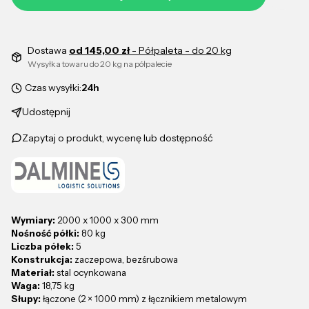
Dostawa
od 145,00 zł
- Półpaleta - do 20 kg
Wysyłka towaru do 20 kg na półpalecie
Czas wysyłki:
24h
Udostępnij
Zapytaj o produkt, wycenę lub dostępność
Wymiary:
2000 x 1000 x 300 mm
Nośność półki:
80 kg
Liczba półek:
5
Konstrukcja:
zaczepowa, bezśrubowa
Materiał:
stal ocynkowana
Waga:
18,75 kg
Słupy:
łączone (2 × 1000 mm) z łącznikiem metalowym