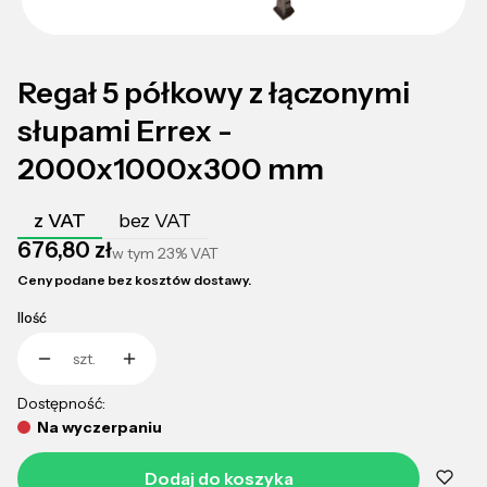
Regał 5 półkowy z łączonymi
słupami Errex -
2000x1000x300 mm
z VAT
bez VAT
Cena
676,80 zł
w tym
23%
VAT
Ceny podane bez kosztów dostawy.
Ilość
szt.
Dostępność:
Na wyczerpaniu
Dodaj do koszyka