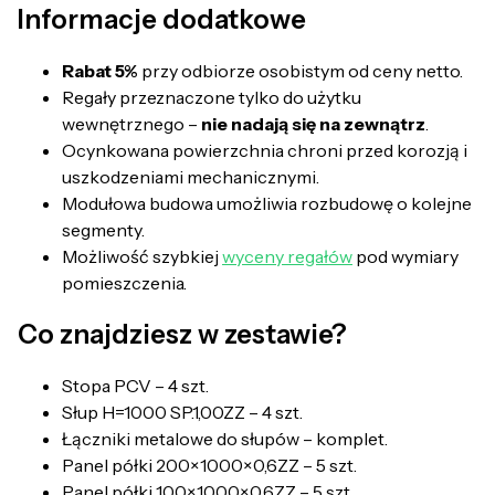
Informacje dodatkowe
Rabat 5%
przy odbiorze osobistym od ceny netto.
Regały przeznaczone tylko do użytku
wewnętrznego –
nie nadają się na zewnątrz
.
Ocynkowana powierzchnia chroni przed korozją i
uszkodzeniami mechanicznymi.
Modułowa budowa umożliwia rozbudowę o kolejne
segmenty.
Możliwość szybkiej
wyceny regałów
pod wymiary
pomieszczenia.
Co znajdziesz w zestawie?
Stopa PCV – 4 szt.
Słup H=1000 SP.1,00ZZ – 4 szt.
Łączniki metalowe do słupów – komplet.
Panel półki 200×1000×0,6ZZ – 5 szt.
Panel półki 100×1000×0,6ZZ – 5 szt.