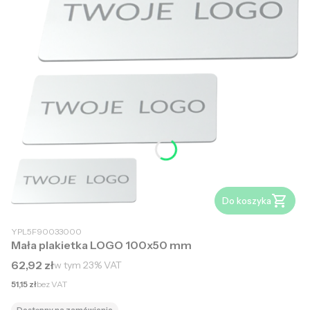
Do koszyka
YPL5F90033000
Mała plakietka LOGO 100x50 mm
Cena brutto
62,92 zł
w tym
23%
VAT
Cena netto
51,15 zł
bez VAT