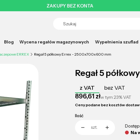
ZAKUPY BEZ KONTA
Blog
Wycena regałów magazynowych
Wypełnienia szuflad
zaczepowe ERREX
Regał 5 półkowy Errex - 2500x700x600 mm
Regał 5 półkow
z VAT
bez VAT
Cena
896,61 zł
w tym
23%
VAT
Ceny podane bez kosztów dostaw
Ilość
Dostęp
szt.
Na 