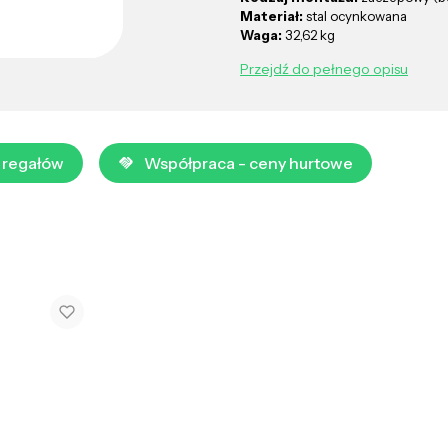
Materiał:
stal ocynkowana
Waga:
32,62 kg
Przejdź do pełnego opisu
 regałów
Współpraca - ceny hurtowe