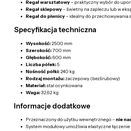
Regał warsztatowy
– praktyczny wybór do upor
Regał sklepowy
– świetny na zapleczu lub w eks
Regał do piwnicy
– idealny do przechowywania 
Specyfikacja techniczna
Wysokość:
2500 mm
Szerokość:
700 mm
Głębokość:
600 mm
Liczba półek:
5
Nośność półki:
240 kg
Rodzaj montażu:
zaczepowy (bezśrubowy)
Materiał:
stal ocynkowana
Waga:
32,62 kg
Informacje dodatkowe
Przeznaczony do użytku wewnętrznego –
nie na
System modułowy umożliwia elastyczne łączenie k