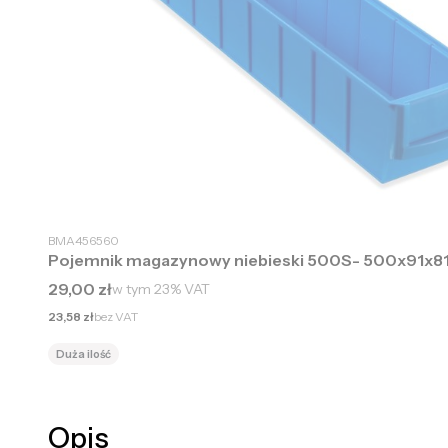
BMA456560
Pojemnik magazynowy niebieski 500S- 500x91x
Cena brutto
29,00 zł
w tym
23%
VAT
Cena netto
23,58 zł
bez VAT
Duża ilość
Opis