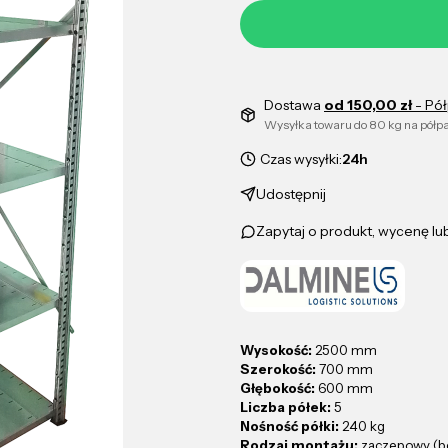
Dostawa
od 150,00 zł
- Pó
Wysyłka towaru do 80 kg na półpa
Czas wysyłki:
24h
Udostępnij
Zapytaj o produkt, wycenę l
Wysokość:
2500 mm
Szerokość:
700 mm
Głębokość:
600 mm
Liczba półek:
5
Nośność półki:
240 kg
Rodzaj montażu:
zaczepowy (b