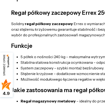
Regał półkowy zaczepowy Errex 
Solidny
regał półkowy zaczepowy
Errex o wymiarac
oraz stężeniu krzyżowemu gwarantuje stabilność i bez
wybór do profesjonalnych zastosowań magazynowych,
Funkcje
5 półek o nośności 240 kg – maksymalna wytrzym
SPRAWDŹ OPINIE
Stabilna stalowa konstrukcja ocynkowana – odpo
System zaczepowy – szybki montaż bezśrubowy.
Stężenie krzyżowe – dodatkowe wzmocnienie stab
Możliwość modułowego łączenia regałów w więks
Jakie zastosowania ma regał pół
4.9
Regał magazynowy metalowy
– idealny do prz