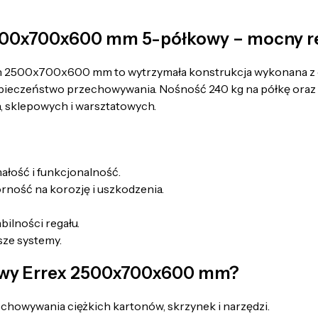
2500x700x600 mm 5-półkowy – mocny 
h 2500x700x600 mm to wytrzymała konstrukcja wykonana z 
pieczeństwo przechowywania. Nośność 240 kg na półkę oraz pr
 sklepowych i warsztatowych.
ałość i funkcjonalność.
rność na korozję i uszkodzenia.
ilności regału.
ze systemy.
kowy Errex 2500x700x600 mm?
echowywania ciężkich kartonów, skrzynek i narzędzi.