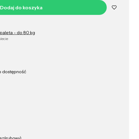
Dodaj do koszyka
łpaleta - do 80 kg
lecie
ub dostępność
ezśrubowy)