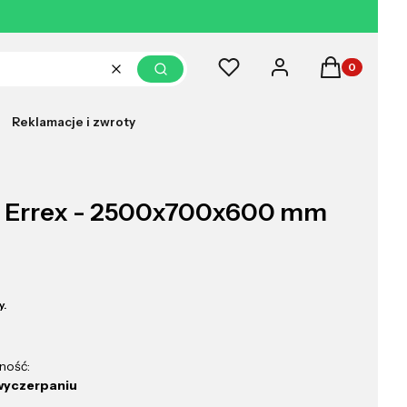
Produkty w k
Ulubione
Zaloguj się
Koszyk
Wyczyść
Szukaj
Reklamacje i zwroty
y Errex - 2500x700x600 mm
y.
ność:
wyczerpaniu