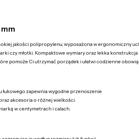
5 mm
kiej jakości polipropylenu, wyposażona w ergonomiczny uch
iarki czy młotki. Kompaktowe wymiary oraz lekka konstrukcja
 które pomoże Ci utrzymać porządek i ułatwi codzienne obowią
u łukowego zapewnia wygodne przenoszenie.
raz akcesoria o różnej wielkości.
arką w centymetrach i calach.
egregując je według rozmiaru lub funkcji.