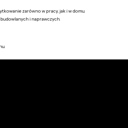
ytkowanie zarówno w pracy, jak i w domu.
h budowlanych i naprawczych.
nu.