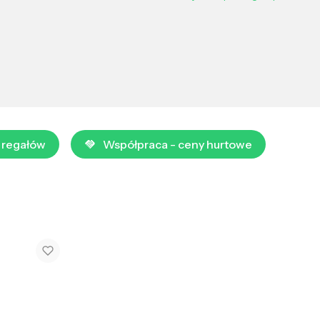
 regałów
Współpraca - ceny hurtowe