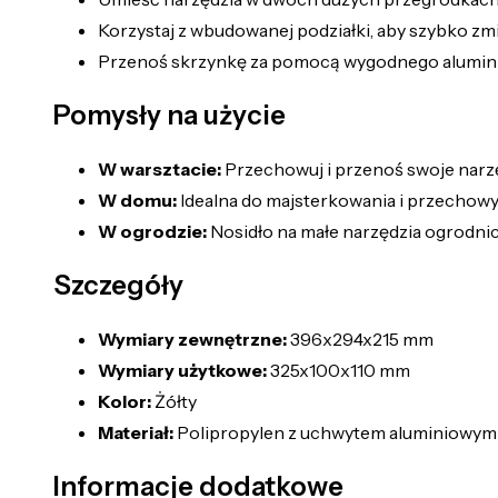
Korzystaj z wbudowanej podziałki, aby szybko zm
Przenoś skrzynkę za pomocą wygodnego aluminio
Pomysły na użycie
W warsztacie:
Przechowuj i przenoś swoje narz
W domu:
Idealna do majsterkowania i przechow
W ogrodzie:
Nosidło na małe narzędzia ogrodnicz
Szczegóły
Wymiary zewnętrzne:
396x294x215 mm
Wymiary użytkowe:
325x100x110 mm
Kolor:
Żółty
Materiał:
Polipropylen z uchwytem aluminiowym
Informacje dodatkowe