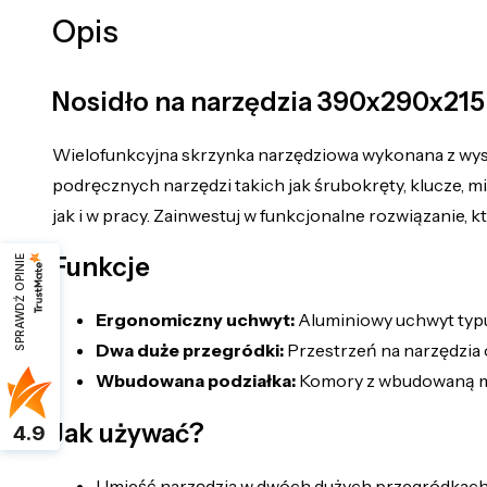
Opis
Nosidło na narzędzia 390x290x21
Wielofunkcyjna skrzynka narzędziowa wykonana z wyso
podręcznych narzędzi takich jak śrubokręty, klucze, m
jak i w pracy. Zainwestuj w funkcjonalne rozwiązanie,
Funkcje
SPRAWDŹ OPINIE
Ergonomiczny uchwyt:
Aluminiowy uchwyt typ
Dwa duże przegródki:
Przestrzeń na narzędzia o
Wbudowana podziałka:
Komory z wbudowaną mi
Jak używać?
4.9
Umieść narzędzia w dwóch dużych przegródkach, s