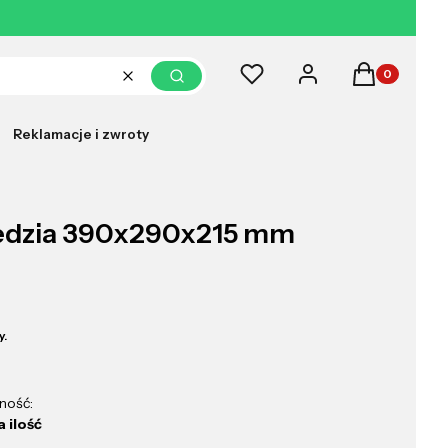
Produkty w k
Ulubione
Zaloguj się
Koszyk
Wyczyść
Szukaj
Reklamacje i zwroty
zedzia 390x290x215 mm
y.
ność:
 ilość