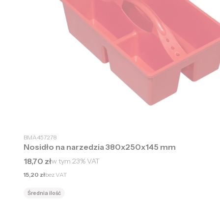
BMA457278
Nosidło na narzedzia 380x250x145 mm
Cena brutto
18,70 zł
w tym
23%
VAT
Cena netto
15,20 zł
bez VAT
Średnia ilość