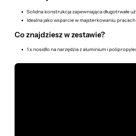
Solidna konstrukcja zapewniająca długotrwałe uż
Idealna jako wsparcie w majsterkowaniu, pracac
Co znajdziesz w zestawie?
1 x nosidło na narzędzia z aluminium i polipropyle