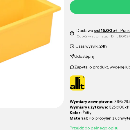
Dostawa
od 15,00 zł
- Punk
Odbiór w automatach DHL BOX 24
Czas wysyłki:
24h
Udostępnij
Zapytaj o produkt, wycenę l
Wymiary zewnętrzne:
396x29
Wymiary użytkowe:
325x100x1
Kolor:
Żółty
Materiał:
Polipropylen z uchwy
Przejdź do pełnego opisu