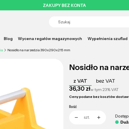
ZAKUPY BEZ KONTA
Blog
Wycena regałów magazynowych
Wypełnienia szuflad
ia
Nosidło na narzedzia 390x290x215 mm
Nosidło na nar
z VAT
bez VAT
Cena
36,30 zł
w tym
23%
VAT
Ceny podane bez kosztów dostaw
Ilość
Dostęp
szt.
Duża