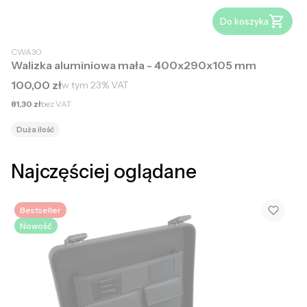
Do koszyka
CWA30
Walizka aluminiowa mała - 400x290x105 mm
Cena brutto
100,00 zł
w tym
23%
VAT
Cena netto
81,30 zł
bez VAT
Duża ilość
Najczęściej oglądane
Bestseller
Nowość