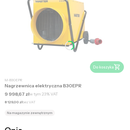
Do koszyka
M-B30EPR
Nagrzewnica elektryczna B30EPR
Cena brutto
9 998,67 zł
w tym
23%
VAT
Cena netto
8 129,00 zł
bez VAT
Na magazynie zewnętrznym