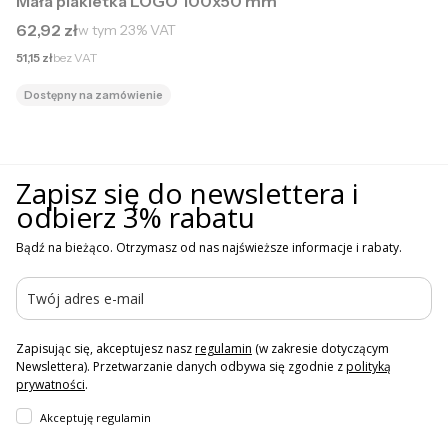
Mała plakietka LOGO 100x50 mm
Cena brutto
62,92 zł
w tym
23%
VAT
Cena netto
51,15 zł
bez VAT
Dostępny na zamówienie
Zapisz się do newslettera i
odbierz 3% rabatu
Bądź na bieżąco. Otrzymasz od nas najświeższe informacje i rabaty.
Zapisując się, akceptujesz nasz
regulamin
(w zakresie dotyczącym
Newslettera). Przetwarzanie danych odbywa się zgodnie z
polityką
prywatności
.
Akceptuję regulamin