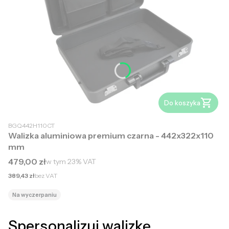
Do koszyka
BGQ442H110CT
Walizka aluminiowa premium czarna - 442x322x110
mm
Cena brutto
479,00 zł
w tym
23%
VAT
Cena netto
389,43 zł
bez VAT
Na wyczerpaniu
Spersonalizuj walizkę