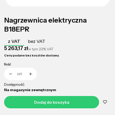
Nagrzewnica elektryczna
B18EPR
z VAT
bez VAT
Cena
5 263,17 zł
w tym
23%
VAT
Ceny podane bez kosztów dostawy.
Ilość
szt.
Dostępność:
Na magazynie zewnętrznym
Dodaj do koszyka