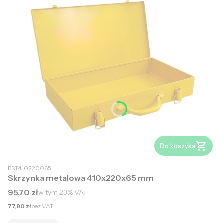
Do koszyka
BST410220065
Skrzynka metalowa 410x220x65 mm
Cena brutto
95,70 zł
w tym
23%
VAT
Cena netto
77,80 zł
bez VAT