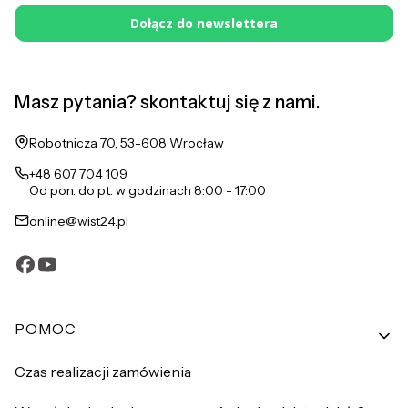
Dołącz do newslettera
Masz pytania? skontaktuj się z nami.
Adres:
Robotnicza 70, 53-608 Wrocław
+48 607 704 109
Od pon. do pt. w godzinach 8:00 - 17:00
online@wist24.pl
Linki w stopce
POMOC
Czas realizacji zamówienia