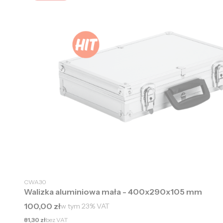
CWA30
Walizka aluminiowa mała - 400x290x105 mm
Cena brutto
100,00 zł
w tym
23%
VAT
Cena netto
81,30 zł
bez VAT