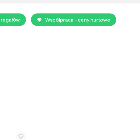
 regałów
Współpraca - ceny hurtowe