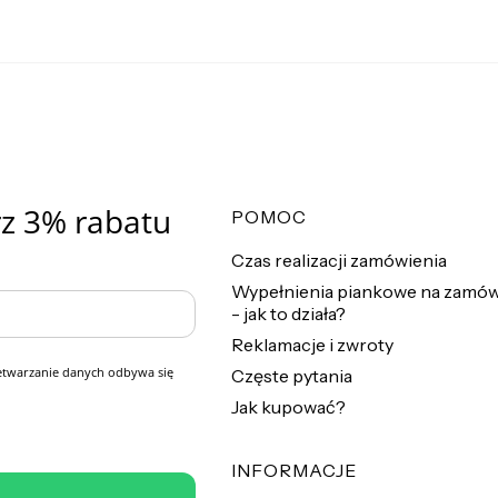
rz 3% rabatu
Linki w stopce
POMOC
Czas realizacji zamówienia
Wypełnienia piankowe na zamów
- jak to działa?
Reklamacje i zwroty
zetwarzanie danych odbywa się
Częste pytania
Jak kupować?
INFORMACJE