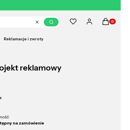
Produkty w k
Ulubione
Zaloguj się
Koszyk
Wyczyść
Szukaj
Reklamacje i zwroty
rojekt reklamowy
y.
ność:
tępny na zamówienie