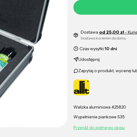
Dostawa
od 25,00 zł
- Kuri
Dostawa kurierem do domu
Czas wysyłki:
10 dni
Udostępnij
Zapytaj o produkt, wycenę l
Walizka aluminiowa 425820
Wypełnienie piankowe S35
Przejdź do pełnego opisu