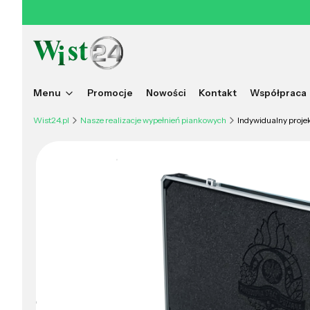
Menu
Promocje
Nowości
Kontakt
Współpraca
Wist24.pl
Nasze realizacje wypełnień piankowych
Indywidualny proje