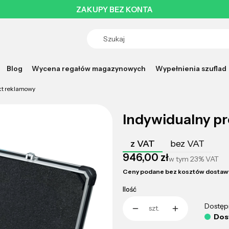
ZAKUPY BEZ KONTA
Blog
Wycena regałów magazynowych
Wypełnienia szuflad
kt reklamowy
Indywidualny p
z VAT
bez VAT
Cena
946,00 zł
w tym
23%
VAT
Ceny podane bez kosztów dostaw
Ilość
Dostęp
szt.
Dos