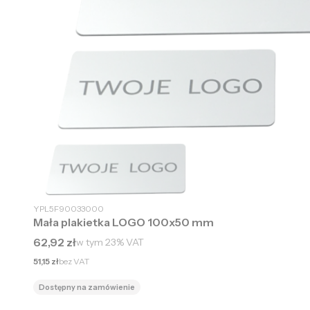
YPL5F90033000
Mała plakietka LOGO 100x50 mm
Cena brutto
62,92 zł
w tym
23%
VAT
Cena netto
51,15 zł
bez VAT
Dostępny na zamówienie