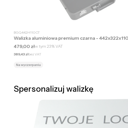
BGQ442H110CT
Walizka aluminiowa premium czarna - 442x322x1
Cena brutto
479,00 zł
w tym
23%
VAT
Cena netto
389,43 zł
bez VAT
Na wyczerpaniu
Spersonalizuj walizkę