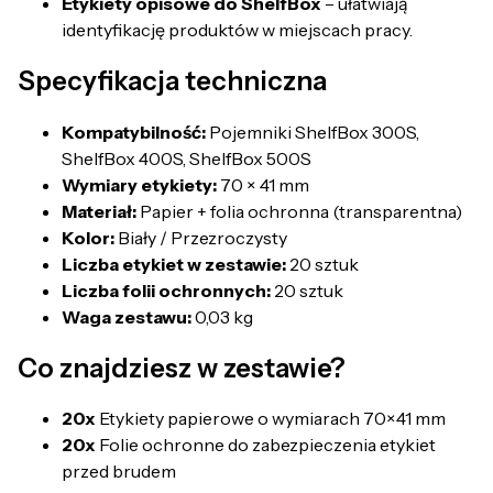
Etykiety opisowe do ShelfBox
– ułatwiają
identyfikację produktów w miejscach pracy.
Specyfikacja techniczna
Kompatybilność:
Pojemniki ShelfBox 300S,
ShelfBox 400S, ShelfBox 500S
Wymiary etykiety:
70 × 41 mm
Materiał:
Papier + folia ochronna (transparentna)
Kolor:
Biały / Przezroczysty
Liczba etykiet w zestawie:
20 sztuk
Liczba folii ochronnych:
20 sztuk
Waga zestawu:
0,03 kg
Co znajdziesz w zestawie?
20x
Etykiety papierowe o wymiarach 70×41 mm
20x
Folie ochronne do zabezpieczenia etykiet
przed brudem