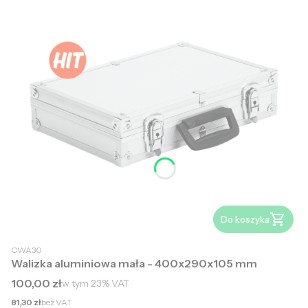
Do koszyka
CWA30
Walizka aluminiowa mała - 400x290x105 mm
Cena brutto
100,00 zł
w tym
23%
VAT
Cena netto
81,30 zł
bez VAT