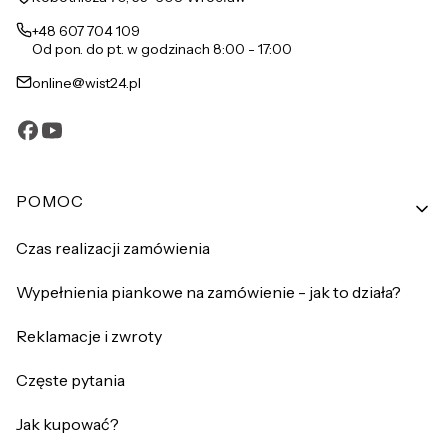
+48 607 704 109
Od pon. do pt. w godzinach 8:00 - 17:00
online@wist24.pl
Linki w stopce
POMOC
Czas realizacji zamówienia
Wypełnienia piankowe na zamówienie - jak to działa?
Reklamacje i zwroty
Częste pytania
Jak kupować?