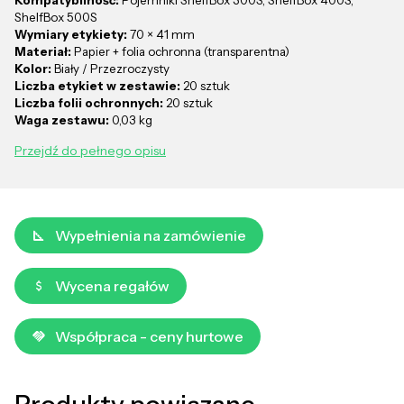
ShelfBox 500S
Wymiary etykiety:
70 × 41 mm
Materiał:
Papier + folia ochronna (transparentna)
Kolor:
Biały / Przezroczysty
Liczba etykiet w zestawie:
20 sztuk
Liczba folii ochronnych:
20 sztuk
Waga zestawu:
0,03 kg
Przejdź do pełnego opisu
Wypełnienia na zamówienie
Wycena regałów
Współpraca - ceny hurtowe