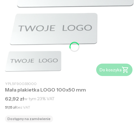
Do koszyka
YPL5F90033000
Mała plakietka LOGO 100x50 mm
Cena brutto
62,92 zł
w tym
23%
VAT
Cena netto
51,15 zł
bez VAT
Dostępny na zamówienie