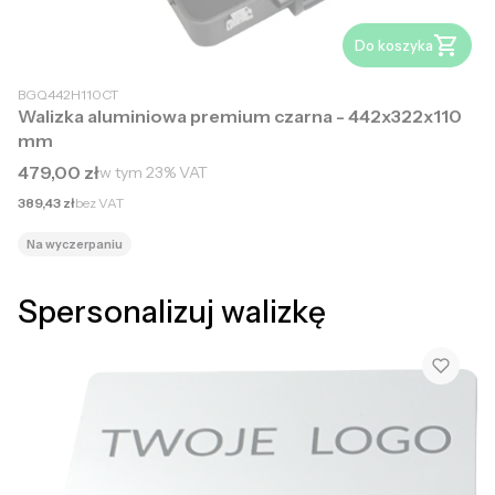
Do koszyka
BGQ442H110CT
Walizka aluminiowa premium czarna - 442x322x110
mm
Cena brutto
479,00 zł
w tym
23%
VAT
Cena netto
389,43 zł
bez VAT
Na wyczerpaniu
Spersonalizuj walizkę