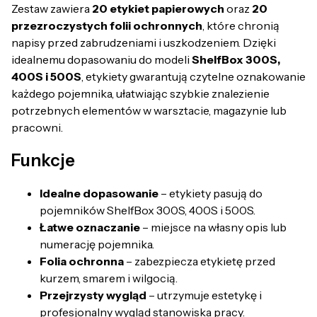
Zestaw zawiera
20 etykiet papierowych
oraz
20
przezroczystych folii ochronnych
, które chronią
napisy przed zabrudzeniami i uszkodzeniem. Dzięki
idealnemu dopasowaniu do modeli
ShelfBox 300S,
400S i 500S
, etykiety gwarantują czytelne oznakowanie
każdego pojemnika, ułatwiając szybkie znalezienie
potrzebnych elementów w warsztacie, magazynie lub
pracowni.
Funkcje
Idealne dopasowanie
– etykiety pasują do
pojemników ShelfBox 300S, 400S i 500S.
Łatwe oznaczanie
– miejsce na własny opis lub
numerację pojemnika.
Folia ochronna
– zabezpiecza etykietę przed
kurzem, smarem i wilgocią.
Przejrzysty wygląd
– utrzymuje estetykę i
profesjonalny wygląd stanowiska pracy.