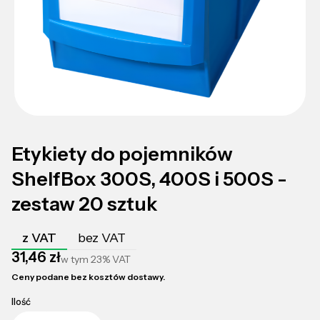
Etykiety do pojemników
ShelfBox 300S, 400S i 500S -
zestaw 20 sztuk
z VAT
bez VAT
Cena
31,46 zł
w tym
23%
VAT
Ceny podane bez kosztów dostawy.
Ilość