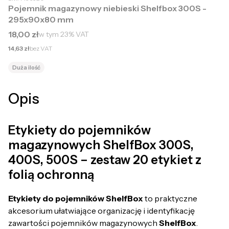
Pojemnik magazynowy niebieski Shelfbox 300S -
295x90x80 mm
Cena brutto
18,00 zł
w tym
23%
VAT
Cena netto
14,63 zł
bez VAT
Duża ilość
Opis
Etykiety do pojemników
magazynowych ShelfBox 300S,
400S, 500S – zestaw 20 etykiet z
folią ochronną
Etykiety do pojemników ShelfBox
to praktyczne
akcesorium ułatwiające organizację i identyfikację
zawartości pojemników magazynowych
ShelfBox
.