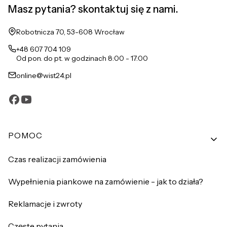
Masz pytania? skontaktuj się z nami.
Adres:
Robotnicza 70, 53-608 Wrocław
+48 607 704 109
Od pon. do pt. w godzinach 8:00 - 17:00
online@wist24.pl
Linki w stopce
POMOC
Czas realizacji zamówienia
Wypełnienia piankowe na zamówienie - jak to działa?
Reklamacje i zwroty
Częste pytania