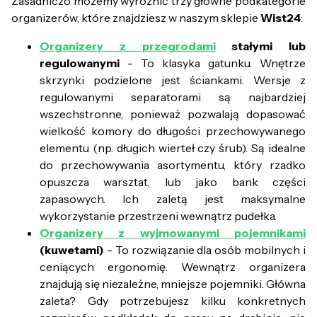
Zasadniczo możemy wyróżnić trzy główne podkategorie
organizerów, które znajdziesz w naszym sklepie
Wist24
:
Organizery z przegrodami
stałymi lub
regulowanymi
- To klasyka gatunku. Wnętrze
skrzynki podzielone jest ściankami. Wersje z
regulowanymi separatorami są najbardziej
wszechstronne, ponieważ pozwalają dopasować
wielkość komory do długości przechowywanego
elementu (np. długich wierteł czy śrub). Są idealne
do przechowywania asortymentu, który rzadko
opuszcza warsztat, lub jako bank części
zapasowych. Ich zaletą jest maksymalne
wykorzystanie przestrzeni wewnątrz pudełka.
Organizery z wyjmowanymi pojemnikami
(kuwetami)
- To rozwiązanie dla osób mobilnych i
ceniących ergonomię. Wewnątrz organizera
znajdują się niezależne, mniejsze pojemniki. Główna
zaleta? Gdy potrzebujesz kilku konkretnych