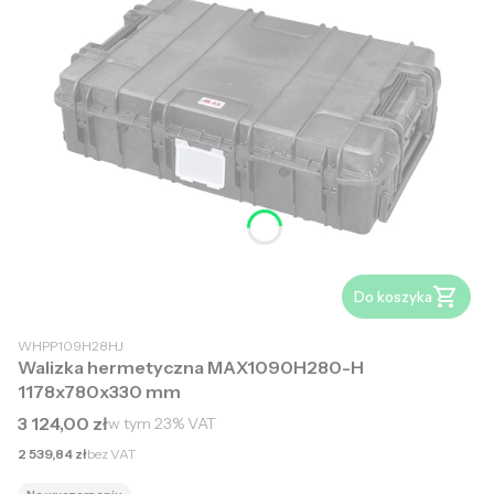
Do koszyka
WHPP109H28HJ
Walizka hermetyczna MAX1090H280-H
1178x780x330 mm
Cena brutto
3 124,00 zł
w tym
23%
VAT
Cena netto
2 539,84 zł
bez VAT