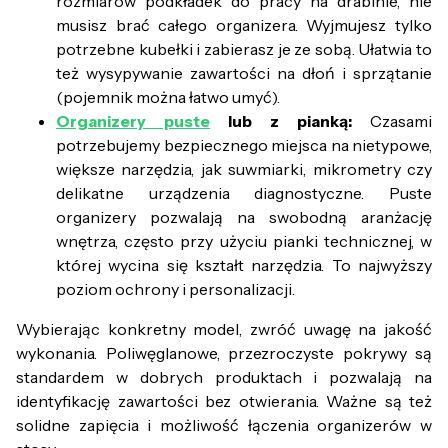
rozmiarów podkładek do pracy na drabinie, nie
musisz brać całego organizera. Wyjmujesz tylko
potrzebne kubełki i zabierasz je ze sobą. Ułatwia to
też wysypywanie zawartości na dłoń i sprzątanie
(pojemnik można łatwo umyć).
Organizery puste
lub z pianką:
Czasami
potrzebujemy bezpiecznego miejsca na nietypowe,
większe narzędzia, jak suwmiarki, mikrometry czy
delikatne urządzenia diagnostyczne. Puste
organizery pozwalają na swobodną aranżację
wnętrza, często przy użyciu pianki technicznej, w
której wycina się kształt narzędzia. To najwyższy
poziom ochrony i personalizacji.
Wybierając konkretny model, zwróć uwagę na jakość
wykonania. Poliwęglanowe, przezroczyste pokrywy są
standardem w dobrych produktach i pozwalają na
identyfikację zawartości bez otwierania. Ważne są też
solidne zapięcia i możliwość łączenia organizerów w