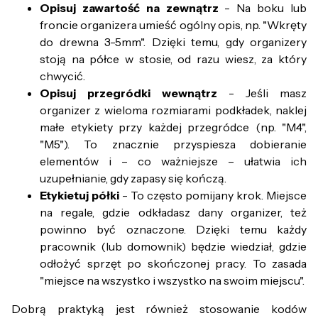
Opisuj zawartość na zewnątrz
- Na boku lub
froncie organizera umieść ogólny opis, np. "Wkręty
do drewna 3-5mm". Dzięki temu, gdy organizery
stoją na półce w stosie, od razu wiesz, za który
chwycić.
Opisuj przegródki wewnątrz
- Jeśli masz
organizer z wieloma rozmiarami podkładek, naklej
małe etykiety przy każdej przegródce (np. "M4",
"M5"). To znacznie przyspiesza dobieranie
elementów i – co ważniejsze – ułatwia ich
uzupełnianie, gdy zapasy się kończą.
Etykietuj półki
- To często pomijany krok. Miejsce
na regale, gdzie odkładasz dany organizer, też
powinno być oznaczone. Dzięki temu każdy
pracownik (lub domownik) będzie wiedział, gdzie
odłożyć sprzęt po skończonej pracy. To zasada
"miejsce na wszystko i wszystko na swoim miejscu".
Dobrą praktyką jest również stosowanie kodów