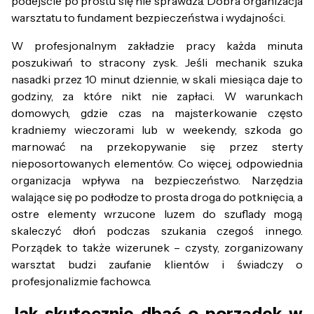
podejście po prostu się nie sprawdza. Dobra organizacja
warsztatu to fundament bezpieczeństwa i wydajności.
W profesjonalnym zakładzie pracy każda minuta
poszukiwań to stracony zysk. Jeśli mechanik szuka
nasadki przez 10 minut dziennie, w skali miesiąca daje to
godziny, za które nikt nie zapłaci. W warunkach
domowych, gdzie czas na majsterkowanie często
kradniemy wieczorami lub w weekendy, szkoda go
marnować na przekopywanie się przez sterty
nieposortowanych elementów. Co więcej, odpowiednia
organizacja wpływa na bezpieczeństwo. Narzędzia
walające się po podłodze to prosta droga do potknięcia, a
ostre elementy wrzucone luzem do szuflady mogą
skaleczyć dłoń podczas szukania czegoś innego.
Porządek to także wizerunek – czysty, zorganizowany
warsztat budzi zaufanie klientów i świadczy o
profesjonalizmie fachowca.
Jak skutecznie dbać o porządek w