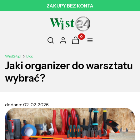
ZAKUPY BEZ KONTA
Otwórz wyszukiwarkę
Produkty w koszyku: 0. Zobac
Szukaj
Zaloguj się
Koszyk
Menu
Wist24.pl
Blog
Jaki organizer do warsztatu
wybrać?
dodano: 02-02-2026