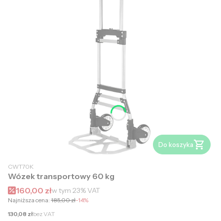
Do koszyka
CWT70K
Wózek transportowy 60 kg
Cena promocyjna brutto
160,00 zł
w tym
23%
VAT
Najniższa cena:
185,00 zł
-14%
Cena netto
130,08 zł
bez VAT