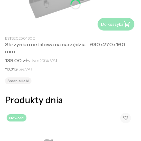
Do koszyka
BST620250160C
Skrzynka metalowa na narzędzia - 630x270x160
mm
Cena brutto
139,00 zł
w tym
23%
VAT
Cena netto
113,01 zł
bez VAT
Średnia ilość
Produkty dnia
Nowość