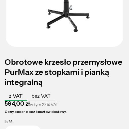
Obrotowe krzesło przemysłowe
PurMax ze stopkami i pianką
integralną
z VAT
bez VAT
Cena
594,00 zł
w tym
23%
VAT
Ceny podane bez kosztów dostawy.
Ilość