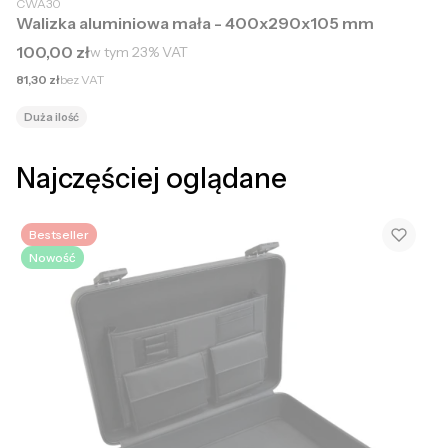
CWA30
Walizka aluminiowa mała - 400x290x105 mm
Cena brutto
100,00 zł
w tym
23%
VAT
Cena netto
81,30 zł
bez VAT
Duża ilość
Najczęściej oglądane
Bestseller
Nowość