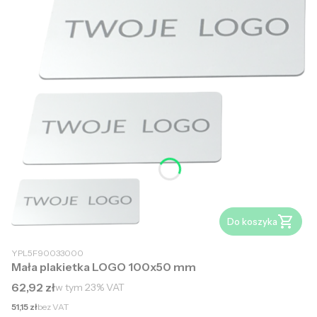
Do koszyka
YPL5F90033000
Mała plakietka LOGO 100x50 mm
Cena brutto
62,92 zł
w tym
23%
VAT
Cena netto
51,15 zł
bez VAT