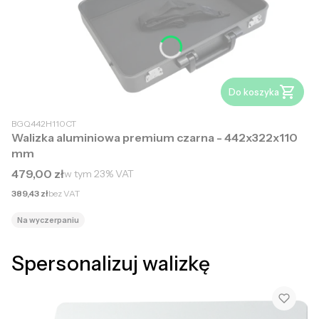
Do koszyka
BGQ442H110CT
Walizka aluminiowa premium czarna - 442x322x110
mm
Cena brutto
479,00 zł
w tym
23%
VAT
Cena netto
389,43 zł
bez VAT
Na wyczerpaniu
Spersonalizuj walizkę