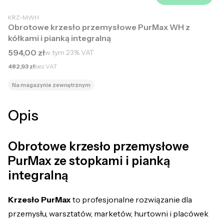
KRZ-MWH
Obrotowe krzesło przemysłowe PurMax WH z
kółkami i pianką integralną
Cena brutto
594,00 zł
w tym
23%
VAT
Cena netto
482,93 zł
bez VAT
Na magazynie zewnętrznym
Opis
Obrotowe krzesło przemysłowe
PurMax ze stopkami i pianką
integralną
Krzesło PurMax
to profesjonalne rozwiązanie dla
przemysłu, warsztatów, marketów, hurtowni i placówek