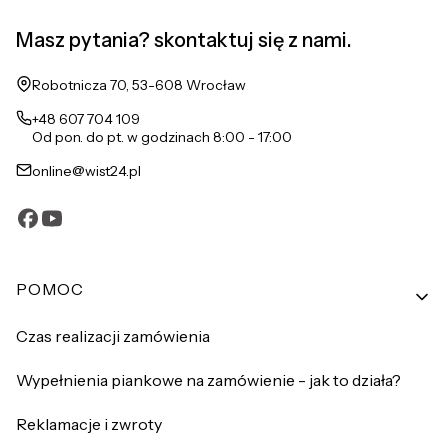
Masz pytania? skontaktuj się z nami.
Adres:
Robotnicza 70, 53-608 Wrocław
+48 607 704 109
Od pon. do pt. w godzinach 8:00 - 17:00
online@wist24.pl
Linki w stopce
POMOC
Czas realizacji zamówienia
Wypełnienia piankowe na zamówienie - jak to działa?
Reklamacje i zwroty