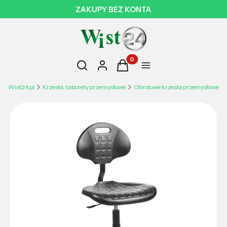
ZAKUPY BEZ KONTA
Otwórz wyszukiwarkę
Produkty w koszyku: 0. Zobac
Szukaj
Zaloguj się
Koszyk
Menu
Wist24.pl
Krzesła, taborety przemysłowe
Obrotowe krzesła przemysłowe