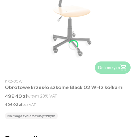
Do koszyka
KRZ-BGWH
Obrotowe krzesło szkolne Black 02 WH z kółkami
Cena brutto
499,40 zł
w tym
23%
VAT
Cena netto
406,02 zł
bez VAT
Na magazynie zewnętrznym