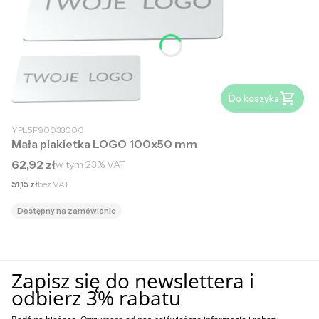
Do koszyka
YPL5F90033000
Mała plakietka LOGO 100x50 mm
Cena brutto
62,92 zł
w tym
23%
VAT
Cena netto
51,15 zł
bez VAT
Dostępny na zamówienie
Zapisz się do newslettera i
odbierz 3% rabatu