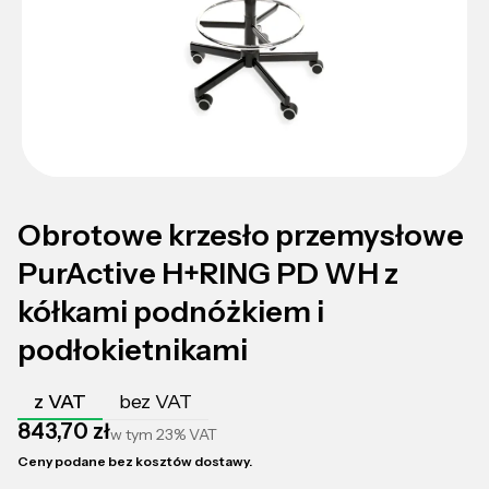
Obrotowe krzesło przemysłowe
PurActive H+RING PD WH z
kółkami podnóżkiem i
podłokietnikami
z VAT
bez VAT
Cena
843,70 zł
w tym
23%
VAT
Ceny podane bez kosztów dostawy.