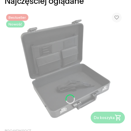
Najczęściej oglądane
Bestseller
Nowość
Do koszyka
BGQ442H110CT