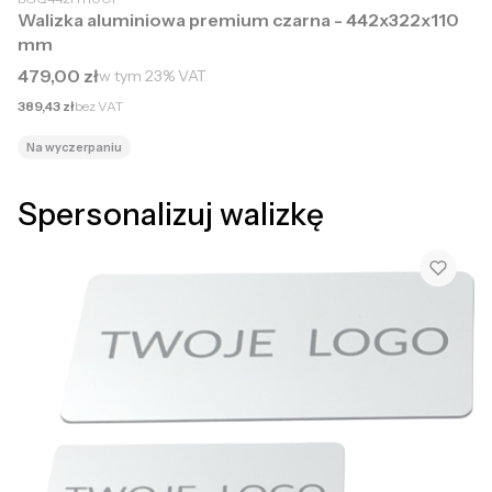
Walizka aluminiowa premium czarna - 442x322x110
mm
Cena brutto
479,00 zł
w tym
23%
VAT
Cena netto
389,43 zł
bez VAT
Na wyczerpaniu
Spersonalizuj walizkę