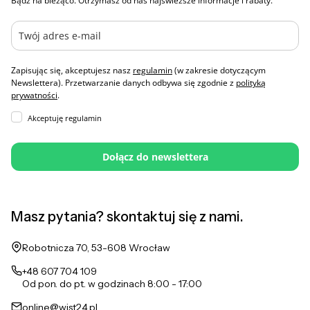
Bądź na bieżąco. Otrzymasz od nas najświeższe informacje i rabaty.
Zapisując się, akceptujesz nasz
regulamin
(w zakresie dotyczącym
Newslettera). Przetwarzanie danych odbywa się zgodnie z
polityką
prywatności
.
Akceptuję regulamin
Dołącz do newslettera
Masz pytania? skontaktuj się z nami.
Adres:
Robotnicza 70, 53-608 Wrocław
+48 607 704 109
Od pon. do pt. w godzinach 8:00 - 17:00
online@wist24.pl