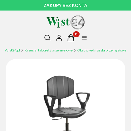
ZAKUPY BEZ KONTA
Otwórz wyszukiwarkę
Produkty w koszyku: 0. Zobac
Szukaj
Zaloguj się
Koszyk
Menu
Wist24.pl
Krzesła, taborety przemysłowe
Obrotowe krzesła przemysłowe