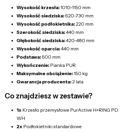
Wysokość krzesła:
1010-1150 mm
Wysokość siedziska:
620-730 mm
Wysokość podłokietnika:
220 mm
Szerokość siedziska:
440 mm
Głębokość siedziska:
420-480 mm
Wysokość oparcia:
440 mm
Podstawa:
600 mm
Wykończenie:
Pianka PUR
Maksymalne obciążenie:
150 kg
Gwarancja producenta:
2 lata
Co znajdziesz w zestawie?
1x
Krzesło przemysłowe PurActive H+RING PD
WH
2x
Podłokietniki standardowe