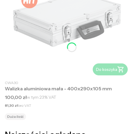
Do koszyka
CWA30
Walizka aluminiowa mała - 400x290x105 mm
Cena brutto
100,00 zł
w tym
23%
VAT
Cena netto
81,30 zł
bez VAT
Duża ilość