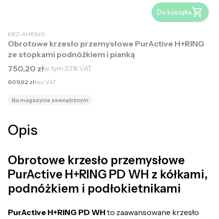
Do koszyka
KRZ-AHRING
Obrotowe krzesło przemysłowe PurActive H+RING
ze stopkami podnóżkiem i pianką
Cena brutto
750,20 zł
w tym
23%
VAT
Cena netto
609,92 zł
bez VAT
Na magazynie zewnętrznym
Opis
Obrotowe krzesło przemysłowe
PurActive H+RING PD WH z kółkami,
podnóżkiem i podłokietnikami
PurActive H+RING PD WH
to zaawansowane krzesło