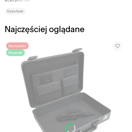
81,30 zł
bez VAT
Duża ilość
Najczęściej oglądane
Bestseller
Nowość