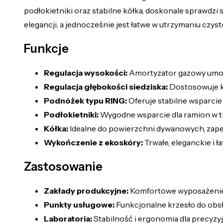
podłokietniki oraz stabilne kółka, doskonale sprawdzi
elegancji, a jednocześnie jest łatwe w utrzymaniu czyst
Funkcje
Regulacja wysokości:
Amortyzator gazowy umożl
Regulacja głębokości siedziska:
Dostosowuje kr
Podnóżek typu RING:
Oferuje stabilne wsparcie
Podłokietniki:
Wygodne wsparcie dla ramion w tr
Kółka:
Idealne do powierzchni dywanowych, zape
Wykończenie z ekoskóry:
Trwałe, eleganckie i ł
Zastosowanie
Zakłady produkcyjne:
Komfortowe wyposażenie 
Punkty usługowe:
Funkcjonalne krzesło do obsłu
Laboratoria:
Stabilność i ergonomia dla precyzy