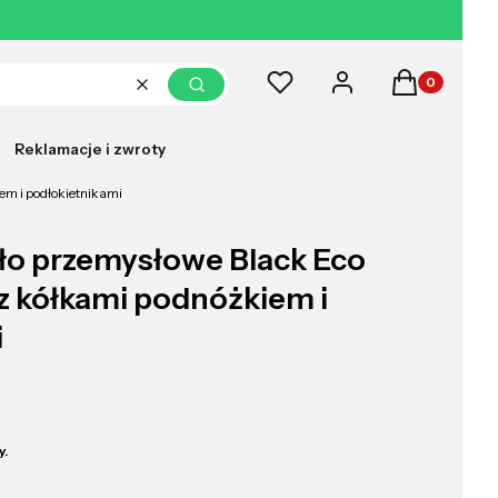
Produkty w k
Ulubione
Zaloguj się
Koszyk
Wyczyść
Szukaj
Reklamacje i zwroty
m i podłokietnikami
ło przemysłowe Black Eco
 kółkami podnóżkiem i
i
y.