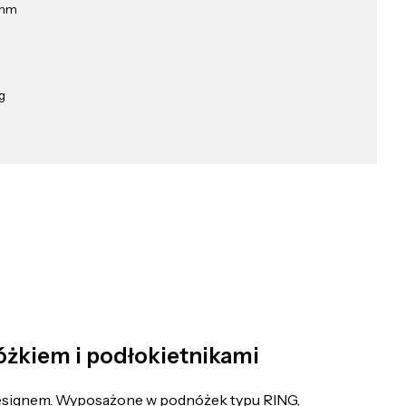
 mm
g
żkiem i podłokietnikami
esignem. Wyposażone w podnóżek typu RING,