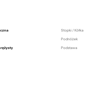
iczna
Stopki / Kółka
Podnóżek
prężysty
Podstawa