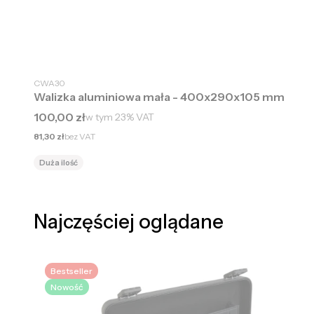
CWA30
Walizka aluminiowa mała - 400x290x105 mm
Cena brutto
100,00 zł
w tym
23%
VAT
Cena netto
81,30 zł
bez VAT
Duża ilość
Najczęściej oglądane
Bestseller
Nowość