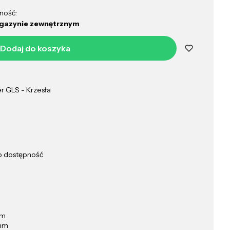
ność:
gazynie zewnętrznym
Dodaj do koszyka
er GLS - Krzesła
ub dostępność
mm
mm