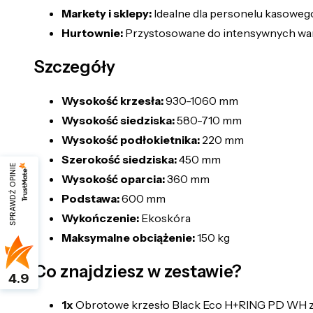
Markety i sklepy:
Idealne dla personelu kasoweg
Hurtownie:
Przystosowane do intensywnych wa
Szczegóły
Wysokość krzesła:
930-1060 mm
Wysokość siedziska:
580-710 mm
Wysokość podłokietnika:
220 mm
Szerokość siedziska:
450 mm
SPRAWDŹ OPINIE
Wysokość oparcia:
360 mm
Podstawa:
600 mm
Wykończenie:
Ekoskóra
Maksymalne obciążenie:
150 kg
Co znajdziesz w zestawie?
4.9
1x
Obrotowe krzesło Black Eco H+RING PD WH z 