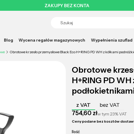
ZAKUPY BEZ KONTA
Blog
Wycena regałów magazynowych
Wypełnienia szuflad
owe
Obrotowe krzesło przemysłowe Black Eco H+RING PD WH z kółkami podnóżkie
Obrotowe krzes
H+RING PD WH z
podłokietnikam
z VAT
bez VAT
Cena
754,60 zł
w tym
23%
VAT
Ceny podane bez kosztów dostaw
Ilość