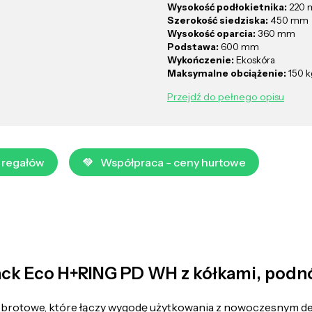
Wysokość podłokietnika:
220
Szerokość siedziska:
450 mm
Wysokość oparcia:
360 mm
Podstawa:
600 mm
Wykończenie:
Ekoskóra
Maksymalne obciążenie:
150 k
Przejdź do pełnego opisu
 regałów
Współpraca - ceny hurtowe
ck Eco H+RING PD WH z kółkami, podnó
obrotowe, które łączy wygodę użytkowania z nowoczesnym d