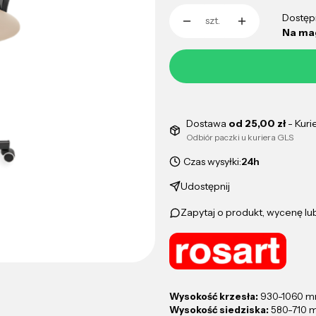
Dostęp
szt.
Na ma
Dostawa
od 25,00 zł
- Kuri
Odbiór paczki u kuriera GLS
Czas wysyłki:
24h
Udostępnij
Zapytaj o produkt, wycenę l
Wysokość krzesła:
930-1060 
Wysokość siedziska:
580-710 