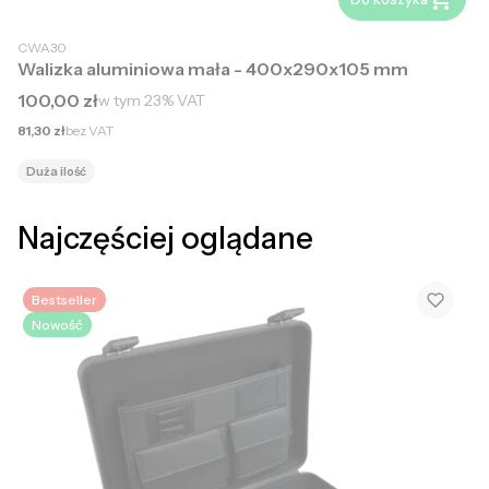
CWA30
Walizka aluminiowa mała - 400x290x105 mm
Cena brutto
100,00 zł
w tym
23%
VAT
Cena netto
81,30 zł
bez VAT
Duża ilość
Najczęściej oglądane
Bestseller
Nowość