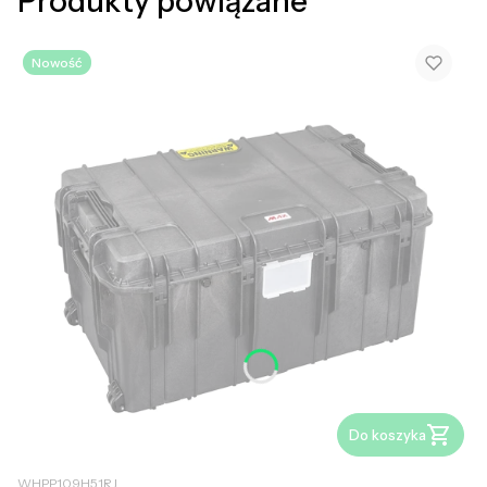
Produkty powiązane
Nowość
Do koszyka
WHPP109H51RJ