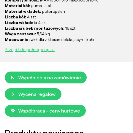
Materiał kół:
guma i stal
Materiał wkładek:
polipropylen
Liczba kół:
4 szt
Liczba wkładek:
4 szt
Liczba śrubek montażowych:
16 szt
Waga zestawu:
5,64 kg
Mocowanie:
wkładki z klipsami blokującymi koła
Przejdź do pełnego opisu
Wypełnienia na zamówienie
Wycena regałów
Współpraca - ceny hurtowe