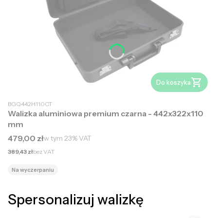
Do koszyka
BGQ442H110CT
Walizka aluminiowa premium czarna - 442x322x110
mm
Cena brutto
479,00 zł
w tym
23%
VAT
Cena netto
389,43 zł
bez VAT
Na wyczerpaniu
Spersonalizuj walizkę