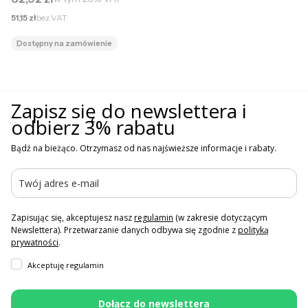
Cena netto
51,15 zł
bez VAT
Dostępny na zamówienie
Zapisz się do newslettera i
odbierz 3% rabatu
Bądź na bieżąco. Otrzymasz od nas najświeższe informacje i rabaty.
Zapisując się, akceptujesz nasz
regulamin
(w zakresie dotyczącym
Newslettera). Przetwarzanie danych odbywa się zgodnie z
polityką
prywatności
.
Akceptuję regulamin
Dołącz do newslettera