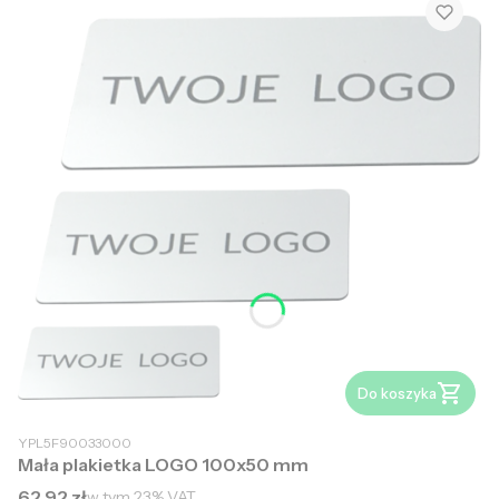
Do koszyka
YPL5F90033000
Mała plakietka LOGO 100x50 mm
Cena brutto
62,92 zł
w tym
23%
VAT