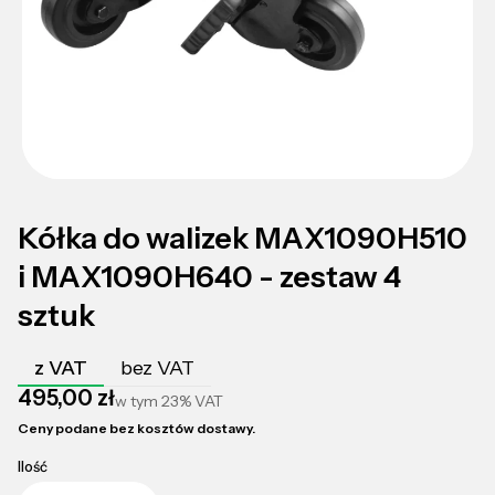
Kółka do walizek MAX1090H510
i MAX1090H640 - zestaw 4
sztuk
z VAT
bez VAT
Cena
495,00 zł
w tym
23%
VAT
Ceny podane bez kosztów dostawy.
Ilość