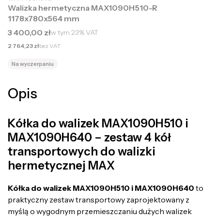
Walizka hermetyczna MAX1090H510-R
1178x780x564 mm
Cena brutto
3 400,00 zł
w tym
23%
VAT
Cena netto
2 764,23 zł
bez VAT
Na wyczerpaniu
Opis
Kółka do walizek MAX1090H510 i
MAX1090H640 – zestaw 4 kół
transportowych do walizki
hermetycznej MAX
Kółka do walizek MAX1090H510 i MAX1090H640
to
praktyczny zestaw transportowy zaprojektowany z
myślą o wygodnym przemieszczaniu dużych walizek