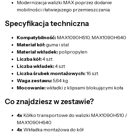
Modernizacja walizki MAX poprzez dodanie
mobilności i łatwiejszego przemieszczania.
Specyfikacja techniczna
Kompatybilność:
MAX1090H510, MAX1090H640
Materiał kół:
guma i stal
Materiał wkładek:
polipropylen
Liczba kół:
4 szt
Liczba wkładek:
4 szt
Liczba śrubek montażowych:
16 szt
Waga zestawu:
5,64 kg
Mocowanie:
wkładki z klipsami blokującymi koła
Co znajdziesz w zestawie?
4x
Kółko transportowe do walizki MAX1090H510 /
MAX1090H640
4x
Wkładka montażowa do kół