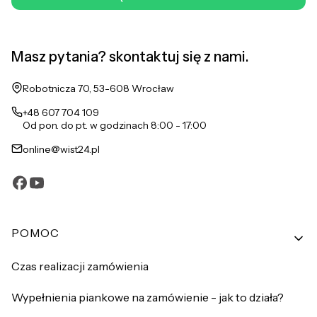
Masz pytania? skontaktuj się z nami.
Adres:
Robotnicza 70, 53-608 Wrocław
+48 607 704 109
Od pon. do pt. w godzinach 8:00 - 17:00
online@wist24.pl
Linki w stopce
POMOC
Czas realizacji zamówienia
Wypełnienia piankowe na zamówienie - jak to działa?