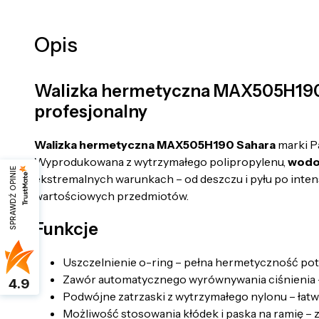
Opis
Walizka hermetyczna MAX505H190 
profesjonalny
Walizka hermetyczna MAX505H190 Sahara
marki Pa
Wyprodukowana z wytrzymałego polipropylenu,
wodoo
SPRAWDŹ OPINIE
ekstremalnych warunkach – od deszczu i pyłu po inten
wartościowych przedmiotów.
Funkcje
Uszczelnienie o-ring – pełna hermetyczność po
Zawór automatycznego wyrównywania ciśnienia – 
4.9
Podwójne zatrzaski z wytrzymałego nylonu – łatw
Możliwość stosowania kłódek i paska na ramię – 