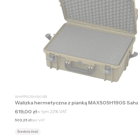
WHPP505H190SB
Walizka hermetyczna z pianką MAX505H190S Sah
Cena brutto
619,00 zł
w tym
23%
VAT
Cena netto
503,25 zł
bez VAT
Średnia ilość