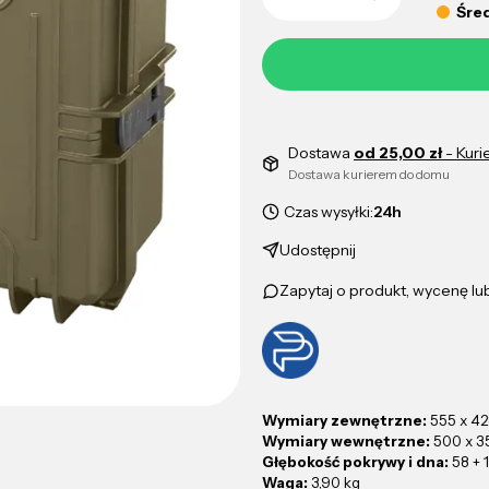
Śred
Dostawa
od 25,00 zł
- Kuri
Dostawa kurierem do domu
Czas wysyłki:
24h
Udostępnij
Zapytaj o produkt, wycenę l
Wymiary zewnętrzne:
555 x 42
Wymiary wewnętrzne:
500 x 3
Głębokość pokrywy i dna:
58 +
Waga:
3,90 kg