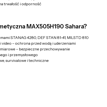
na trwałość i odporność
ermetyczna MAX505H190 Sahara?
rmami STANAG 4280, DEF STAN 81-41, MILSTD 810
i video – ochrona przed wodą i uderzeniami
pomiarowe – bezpieczne przechowywanie
nego i przemysłowego
we, survivalowe i techniczne