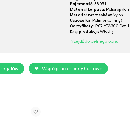
Pojemność:
33,95 L
Materiał korpusu:
Polipropylen
Materiał zatrzasków:
Nylon
Uszczelka:
Polimer (O-ring)
Certyfikaty:
IP67, ATA300 Cat. 
Kraj produkcji:
Włochy
Przejdź do pełnego opisu
 regałów
Współpraca - ceny hurtowe