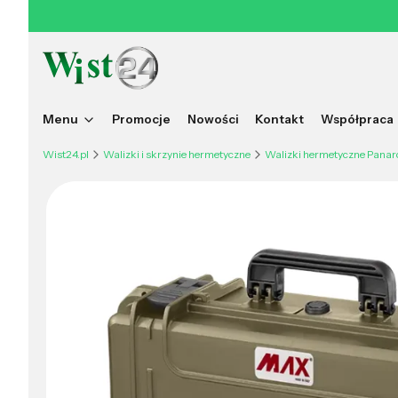
Menu
Promocje
Nowości
Kontakt
Współpraca
Wist24.pl
Walizki i skrzynie hermetyczne
Walizki hermetyczne Panar