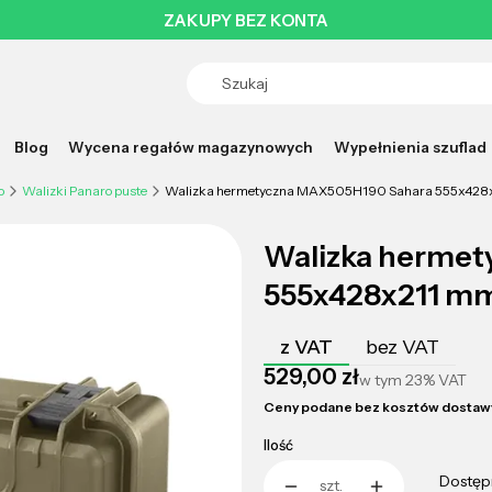
ZAKUPY BEZ KONTA
Blog
Wycena regałów magazynowych
Wypełnienia szuflad
o
Walizki Panaro puste
Walizka hermetyczna MAX505H190 Sahara 555x428
Walizka herme
555x428x211 m
z VAT
bez VAT
Cena
529,00 zł
w tym
23%
VAT
Ceny podane bez kosztów dostaw
Ilość
Dostęp
szt.