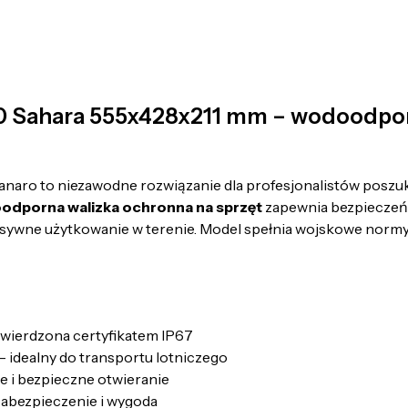
Sahara 555x428x211 mm – wodoodporn
naro to niezawodne rozwiązanie dla profesjonalistów poszuk
dporna walizka ochronna na sprzęt
zapewnia bezpiecze
sywne użytkowanie w terenie. Model spełnia wojskowe normy o
twierdzona certyfikatem IP67
idealny do transportu lotniczego
e i bezpieczne otwieranie
zabezpieczenie i wygoda