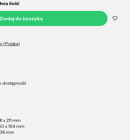
nia ilość
Dodaj do koszyka
er (Polska)
ub dostępność
8 x 211 mm
50 x 194 mm
 136 mm