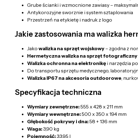
Grube ścianki i wzmocnione zawiasy – maksymal
Antykorozyjne sworznie i system sztaplowania
Przestrzeń na etykietę i nadruk z logo
Jakie zastosowania ma walizka h
Jako
walizka na sprzęt wojskowy
– zgodna z no
Hermetyczna walizka na sprzęt fotograficzny
Walizka ochronna na elektronikę
i narzędzia 
Do transportu sprzętu medycznego, laboratoryj
Walizka IP67 na akcesoria outdoorowe
, nurko
Specyfikacja techniczna
Wymiary zewnętrzne:
555 x 428 x 211 mm
Wymiary wewnętrzne:
500 x 350 x 194 mm
Głębokość pokrywy i dna:
58 + 136 mm
Waga:
3,90 kg
Pojemność:
33,95 l