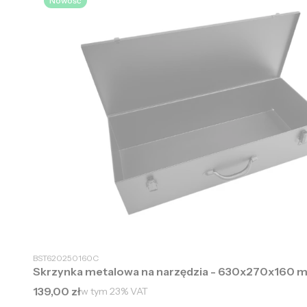
Nowość
BST620250160C
Skrzynka metalowa na narzędzia - 630x270x160 
Cena brutto
139,00 zł
w tym
23%
VAT