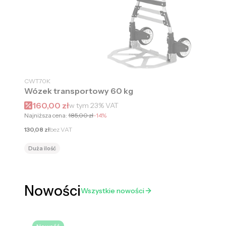
CWT70K
Wózek transportowy 60 kg
Cena promocyjna brutto
160,00 zł
w tym
23%
VAT
Najniższa cena:
185,00 zł
-14%
Cena netto
130,08 zł
bez VAT
Duża ilość
Nowości
Wszystkie nowości