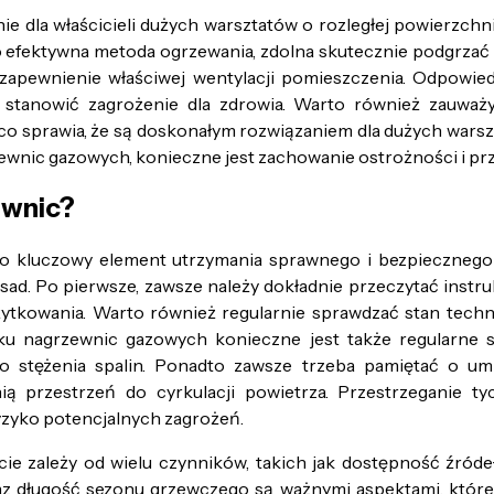
 dla właścicieli dużych warsztatów o rozległej powierzchni. 
To efektywna metoda ogrzewania, zdolna skutecznie podgrzać
apewnienie właściwej wentylacji pomieszczenia. Odpowiedn
e stanowić zagrożenie dla zdrowia. Warto również zauważ
o sprawia, że są doskonałym rozwiązaniem dla dużych warszt
ewnic gazowych, konieczne jest zachowanie ostrożności i pr
ewnic?
to kluczowy element utrzymania sprawnego i bezpieczneg
ad. Po pierwsze, zawsze należy dokładnie przeczytać instr
żytkowania. Warto również regularnie sprawdzać stan techn
 nagrzewnic gazowych konieczne jest także regularne s
o stężenia spalin. Ponadto zawsze trzeba pamiętać o um
ą przestrzeń do cyrkulacji powietrza. Przestrzeganie t
yzyko potencjalnych zagrożeń.
 zależy od wielu czynników, takich jak dostępność źródeł 
az długość sezonu grzewczego są ważnymi aspektami, któr