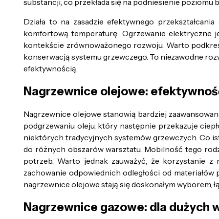
substancji, co przekłada się na podniesienie poziomu
Działa to na zasadzie efektywnego przekształcania
komfortową temperaturę. Ogrzewanie elektryczne jes
kontekście zrównoważonego rozwoju. Warto podkreślić
konserwacją systemu grzewczego. To niezawodne rozwią
efektywnością.
Nagrzewnice olejowe: efektywność
Nagrzewnice olejowe stanowią bardziej zaawansowane 
podgrzewaniu oleju, który następnie przekazuje cie
niektórych tradycyjnych systemów grzewczych. Co is
do różnych obszarów warsztatu. Mobilność tego rodz
potrzeb. Warto jednak zauważyć, że korzystanie z
zachowanie odpowiednich odległości od materiałów pa
nagrzewnice olejowe stają się doskonałym wyborem, ł
Nagrzewnice gazowe: dla dużych 