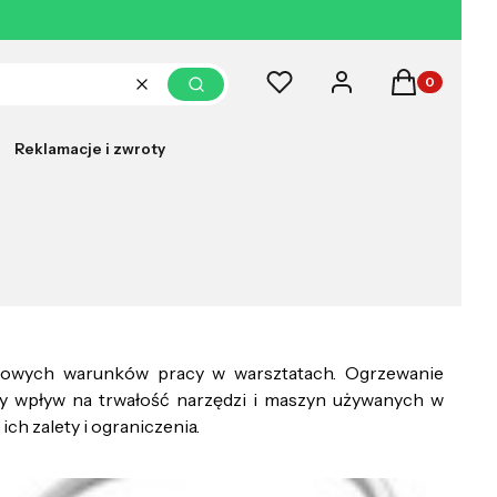
Produkty w k
Ulubione
Zaloguj się
Koszyk
Wyczyść
Szukaj
Reklamacje i zwroty
ortowych warunków pracy w warsztatach. Ogrzewanie
cy wpływ na trwałość narzędzi i maszyn używanych w
h zalety i ograniczenia.