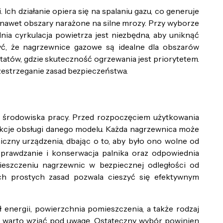
Ich działanie opiera się na spalaniu gazu, co generuje
 nawet obszary narażone na silne mrozy. Przy wyborze
ia cyrkulacja powietrza jest niezbędna, aby uniknąć
yć, że nagrzewnice gazowe są idealne dla obszarów
atów, gdzie skuteczność ogrzewania jest priorytetem.
zestrzeganie zasad bezpieczeństwa.
o środowiska pracy. Przed rozpoczęciem użytkowania
ukcje obsługi danego modelu. Każda nagrzewnica może
iczny urządzenia, dbając o to, aby było ono wolne od
prawdzanie i konserwacja palnika oraz odpowiednia
ieszczeniu nagrzewnic w bezpiecznej odległości od
ych prostych zasad pozwala cieszyć się efektywnym
energii, powierzchnia pomieszczenia, a także rodzaj
e warto wziąć pod uwagę. Ostateczny wybór powinien