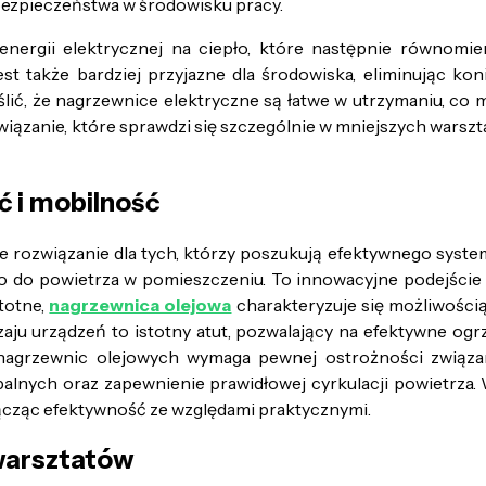
 bezpieczeństwa w środowisku pracy.
 energii elektrycznej na ciepło, które następnie równomi
t także bardziej przyjazne dla środowiska, eliminując koni
, że nagrzewnice elektryczne są łatwe w utrzymaniu, co min
zanie, które sprawdzi się szczególnie w mniejszych warsztat
 i mobilność
rozwiązanie dla tych, którzy poszukują efektywnego systemu 
pło do powietrza w pomieszczeniu. To innowacyjne podejści
totne,
nagrzewnica olejowa
charakteryzuje się możliwości
aju urządzeń to istotny atut, pozwalający na efektywne ogr
 nagrzewnic olejowych wymaga pewnej ostrożności związan
lnych oraz zapewnienie prawidłowej cyrkulacji powietrza. W
ącząc efektywność ze względami praktycznymi.
warsztatów