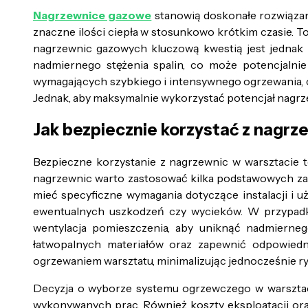
Nagrzewnice gazowe
stanowią doskonałe rozwiązanie
znaczne ilości ciepła w stosunkowo krótkim czasie. 
nagrzewnic gazowych kluczową kwestią jest jednak z
nadmiernego stężenia spalin, co może potencjalni
wymagających szybkiego i intensywnego ogrzewania, c
Jednak, aby maksymalnie wykorzystać potencjał nagrz
Jak bezpiecznie korzystać z nagrz
Bezpieczne korzystanie z nagrzewnic w warsztacie 
nagrzewnic warto zastosować kilka podstawowych zas
mieć specyficzne wymagania dotyczące instalacji i u
ewentualnych uszkodzeń czy wycieków. W przypadku
wentylacja pomieszczenia, aby uniknąć nadmierneg
łatwopalnych materiałów oraz zapewnić odpowiedni
ogrzewaniem warsztatu, minimalizując jednocześnie r
Decyzja o wyborze systemu ogrzewczego w warsztacie
wykonywanych prac. Również koszty eksploatacji or