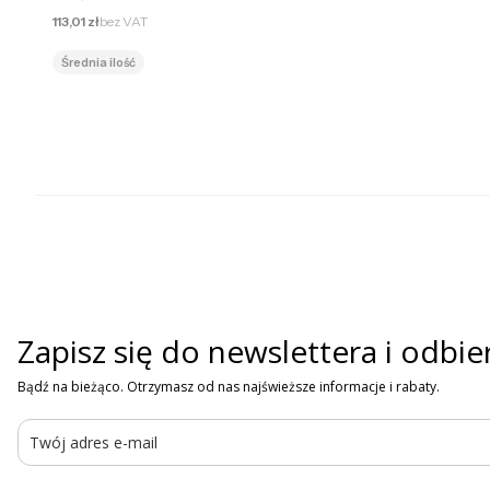
Cena netto
113,01 zł
bez VAT
Średnia ilość
Zapisz się do newslettera i odbie
Bądź na bieżąco. Otrzymasz od nas najświeższe informacje i rabaty.