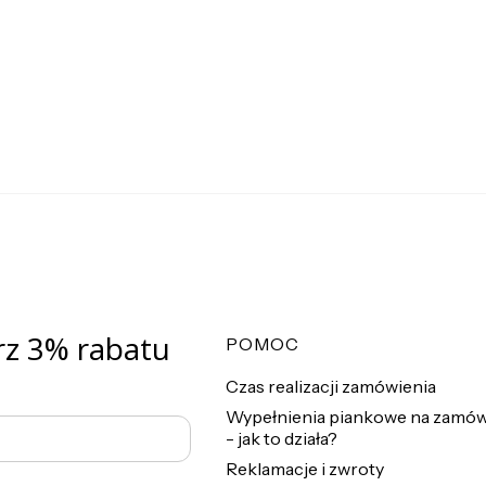
rz 3% rabatu
Linki w stopce
POMOC
Czas realizacji zamówienia
Wypełnienia piankowe na zamów
- jak to działa?
Reklamacje i zwroty