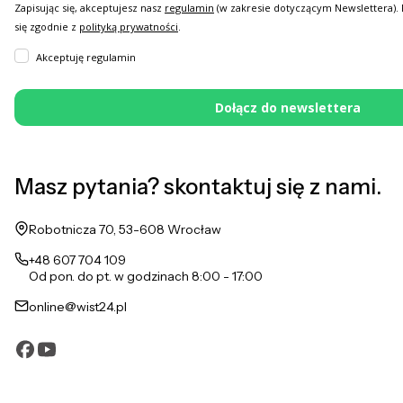
Zapisując się, akceptujesz nasz
regulamin
(w zakresie dotyczącym Newslettera).
się zgodnie z
polityką prywatności
.
Akceptuję regulamin
Dołącz do newslettera
Masz pytania? skontaktuj się z nami.
Adres:
Robotnicza 70, 53-608 Wrocław
+48 607 704 109
Od pon. do pt. w godzinach 8:00 - 17:00
online@wist24.pl