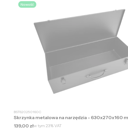
Nowość
BST620250160C
Skrzynka metalowa na narzędzia - 630x270x160 
Cena brutto
139,00 zł
w tym
23%
VAT