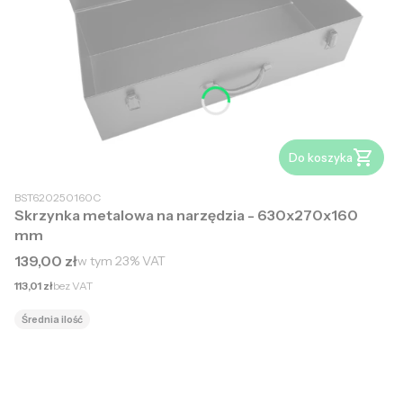
Do koszyka
BST620250160C
Skrzynka metalowa na narzędzia - 630x270x160
mm
Cena brutto
139,00 zł
w tym
23%
VAT
Cena netto
113,01 zł
bez VAT
Średnia ilość