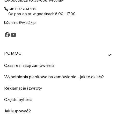
Robotnicza 70, 53-608 Wrocław
+48 607 704 109
Od pon. do pt. w godzinach 8:00 - 17:00
online@wist24.pl
Linki w stopce
POMOC
Czas realizacji zamówienia
Wypełnienia piankowe na zamówienie - jak to działa?
Reklamacje i zwroty
Częste pytania
Jak kupować?