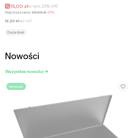
Cena promocyjna brutto
15,00 zł
w tym
23%
VAT
Najniższa cena:
20,00 zł
-25%
Cena netto
12,20 zł
bez VAT
Duża ilość
Nowości
Wszystkie nowości
Nowość