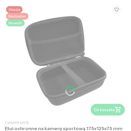
Okazja
Bestseller
Nowość
Do koszyka
CWM17512575
Etui ochronne na kamerę sportową 175x125x75 mm