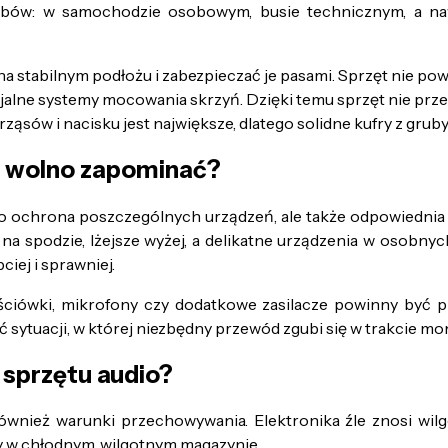
bów: w samochodzie osobowym, busie technicznym, a n
a stabilnym podłożu i zabezpieczać je pasami. Sprzęt nie pow
ecjalne systemy mocowania skrzyń. Dzięki temu sprzęt nie p
ąsów i nacisku jest największe, dlatego solidne kufry z grub
e wolno zapominać?
o ochrona poszczególnych urządzeń, ale także odpowiednia lo
a spodzie, lżejsze wyżej, a delikatne urządzenia w osobnyc
iej i sprawniej.
jściówki, mikrofony czy dodatkowe zasilacze powinny by
ć sytuacji, w której niezbędny przewód zgubi się w trakcie mo
 sprzętu audio?
również warunki przechowywania. Elektronika źle znosi wilgo
 w chłodnym, wilgotnym magazynie.