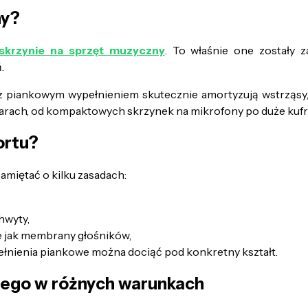
ny?
skrzynie na sprzęt muzyczny
. To właśnie one zostały z
.
iankowym wypełnieniem skutecznie amortyzują wstrząsy, ch
rach, od kompaktowych skrzynek na mikrofony po duże kufry
ortu?
amiętać o kilku zasadach:
hwyty,
ie jak membrany głośników,
ypełnienia piankowe można dociąć pod konkretny kształt.
nego w różnych warunkach