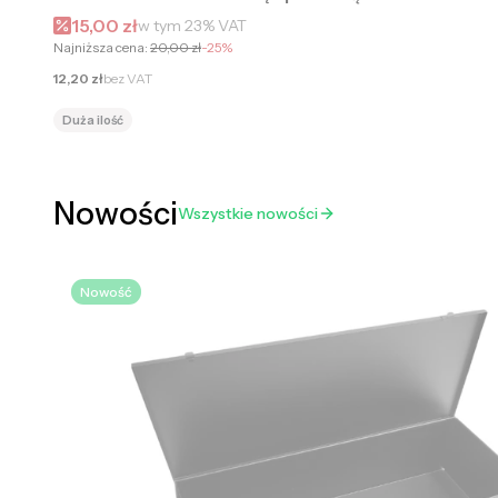
Cena promocyjna brutto
15,00 zł
w tym
23%
VAT
Najniższa cena:
20,00 zł
-25%
Cena netto
12,20 zł
bez VAT
Duża ilość
Nowości
Wszystkie nowości
Nowość