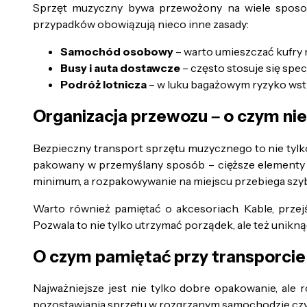
Sprzęt muzyczny bywa przewożony na wiele sposo
przypadków obowiązują nieco inne zasady:
Samochód osobowy
– warto umieszczać kufry n
Busy i auta dostawcze
– często stosuje się sp
Podróż lotnicza
– w luku bagażowym ryzyko wstrz
Organizacja przewozu – o czym ni
Bezpieczny transport sprzętu muzycznego to nie tylk
pakowany w przemyślany sposób – cięższe elementy n
minimum, a rozpakowywanie na miejscu przebiega szybc
Warto również pamiętać o akcesoriach. Kable, prze
Pozwala to nie tylko utrzymać porządek, ale też unikną
O czym pamiętać przy transporcie
Najważniejsze jest nie tylko dobre opakowanie, ale 
pozostawiania sprzętu w rozgrzanym samochodzie czy