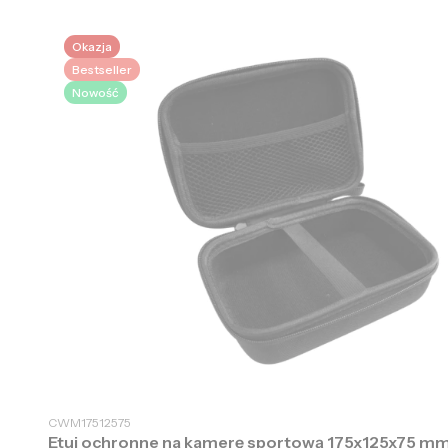
Okazja
Bestseller
Nowość
CWM17512575
Etui ochronne na kamerę sportową 175x125x75 m