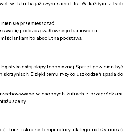
awet w luku bagażowym samolotu. W każdym z tych
inien się przemieszczać.
rzesuwa się podczas gwałtownego hamowania.
ymi ściankami to absolutna podstawa.
gistyka całej ekipy technicznej. Sprzęt powinien być
h skrzyniach. Dzięki temu ryzyko uszkodzeń spada do
ć przechowywane w osobnych kufrach z przegródkami.
ntażu sceny.
ć, kurz i skrajne temperatury, dlatego należy unikać