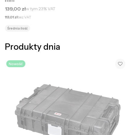
Cena brutto
139,00 zł
w tym
23%
VAT
Cena netto
113,01 zł
bez VAT
Średnia ilość
Produkty dnia
Nowość