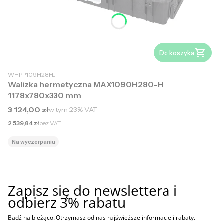
Do koszyka
WHPP109H28HJ
Walizka hermetyczna MAX1090H280-H
1178x780x330 mm
Cena brutto
3 124,00 zł
w tym
23%
VAT
Cena netto
2 539,84 zł
bez VAT
Na wyczerpaniu
Zapisz się do newslettera i
odbierz 3% rabatu
Bądź na bieżąco. Otrzymasz od nas najświeższe informacje i rabaty.