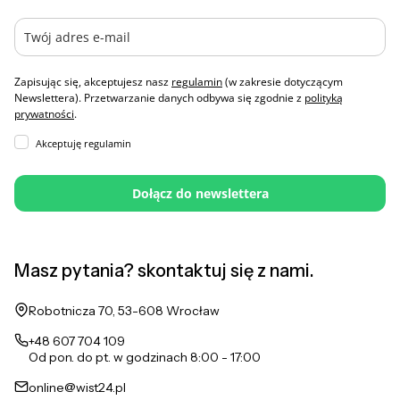
Zapisując się, akceptujesz nasz
regulamin
(w zakresie dotyczącym
Newslettera). Przetwarzanie danych odbywa się zgodnie z
polityką
prywatności
.
Akceptuję regulamin
Dołącz do newslettera
Masz pytania? skontaktuj się z nami.
Adres:
Robotnicza 70, 53-608 Wrocław
+48 607 704 109
Od pon. do pt. w godzinach 8:00 - 17:00
online@wist24.pl