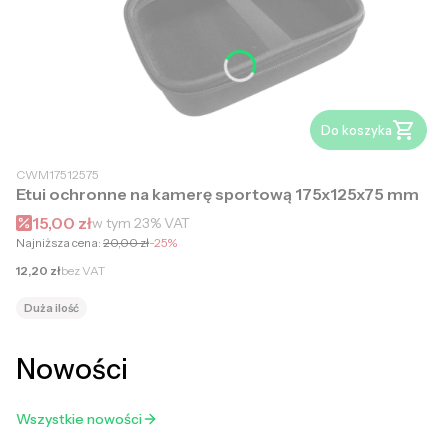
Do koszyka
CWM17512575
Etui ochronne na kamerę sportową 175x125x75 mm
Cena promocyjna brutto
15,00 zł
w tym
23%
VAT
Najniższa cena:
20,00 zł
-25%
Cena netto
12,20 zł
bez VAT
Duża ilość
Nowości
Wszystkie nowości