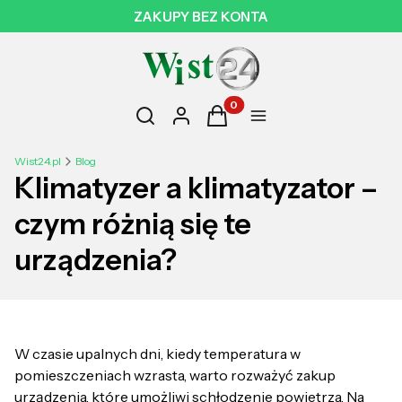
ZAKUPY BEZ KONTA
Otwórz wyszukiwarkę
Produkty w koszyku: 0. Zobac
Szukaj
Zaloguj się
Koszyk
Menu
Wist24.pl
Blog
Klimatyzer a klimatyzator –
czym różnią się te
urządzenia?
W czasie upalnych dni, kiedy temperatura w
pomieszczeniach wzrasta, warto rozważyć zakup
urządzenia, które umożliwi schłodzenie powietrza. Na