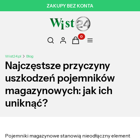
ZAKUPY BEZ KONTA
Otwórz wyszukiwarkę
Produkty w koszyku: 0. Zobac
Szukaj
Zaloguj się
Koszyk
Menu
Wist24.pl
Blog
Najczęstsze przyczyny
uszkodzeń pojemników
magazynowych: jak ich
uniknąć?
Pojemniki magazynowe stanowią nieodłączny element