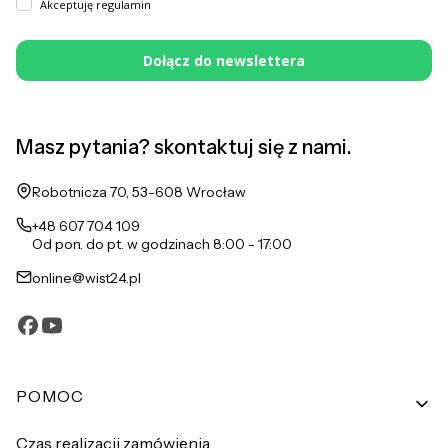
Akceptuję regulamin
Dołącz do newslettera
Masz pytania? skontaktuj się z nami.
Adres:
Robotnicza 70, 53-608 Wrocław
+48 607 704 109
Od pon. do pt. w godzinach 8:00 - 17:00
online@wist24.pl
Linki w stopce
POMOC
Czas realizacji zamówienia