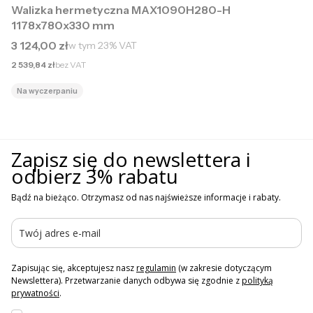
Walizka hermetyczna MAX1090H280-H
1178x780x330 mm
Cena brutto
3 124,00 zł
w tym
23%
VAT
Cena netto
2 539,84 zł
bez VAT
Na wyczerpaniu
Zapisz się do newslettera i
odbierz 3% rabatu
Bądź na bieżąco. Otrzymasz od nas najświeższe informacje i rabaty.
Zapisując się, akceptujesz nasz
regulamin
(w zakresie dotyczącym
Newslettera). Przetwarzanie danych odbywa się zgodnie z
polityką
prywatności
.