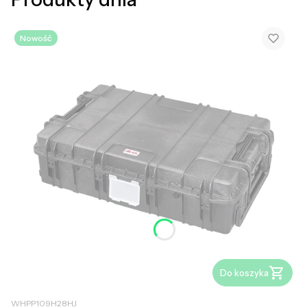
Nowość
Do koszyka
WHPP109H28HJ