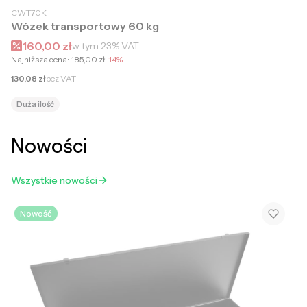
CWT70K
Wózek transportowy 60 kg
Cena promocyjna brutto
160,00 zł
w tym
23%
VAT
Najniższa cena:
185,00 zł
-14%
Cena netto
130,08 zł
bez VAT
Duża ilość
Nowości
Wszystkie nowości
Nowość