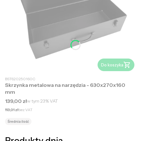
Do koszyka
BST620250160C
Skrzynka metalowa na narzędzia - 630x270x160
mm
Cena brutto
139,00 zł
w tym
23%
VAT
Cena netto
113,01 zł
bez VAT
Średnia ilość
Produkty dnia