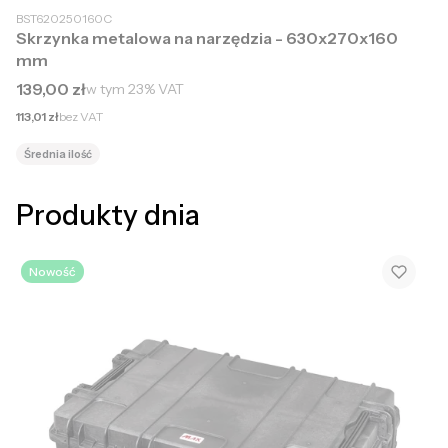
BST620250160C
Skrzynka metalowa na narzędzia - 630x270x160
mm
Cena brutto
139,00 zł
w tym
23%
VAT
Cena netto
113,01 zł
bez VAT
Średnia ilość
Produkty dnia
Nowość