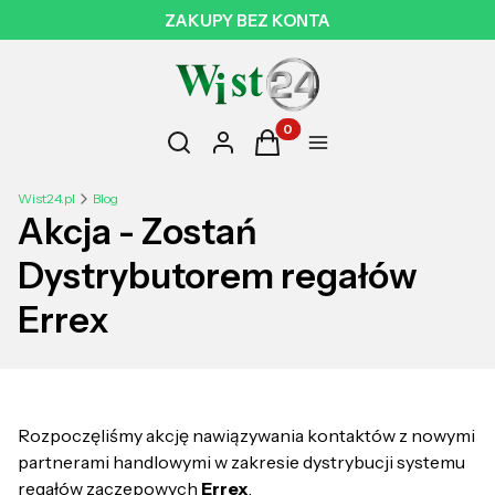
ZAKUPY BEZ KONTA
Otwórz wyszukiwarkę
Produkty w koszyku: 0. Zobac
Szukaj
Zaloguj się
Koszyk
Menu
Wist24.pl
Blog
Akcja - Zostań
Dystrybutorem regałów
Errex
Rozpoczęliśmy akcję nawiązywania kontaktów z nowymi
partnerami handlowymi w zakresie dystrybucji systemu
regałów zaczepowych
Errex
.