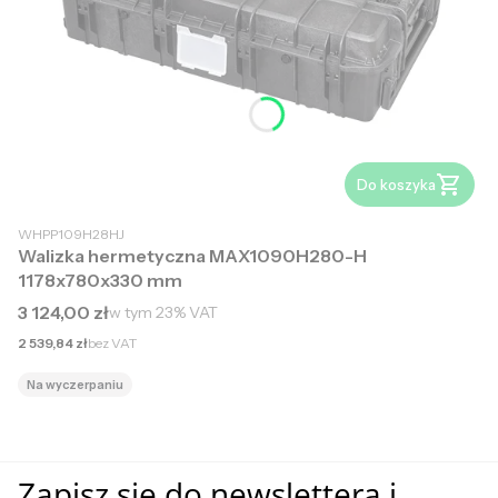
Do koszyka
WHPP109H28HJ
Walizka hermetyczna MAX1090H280-H
1178x780x330 mm
Cena brutto
3 124,00 zł
w tym
23%
VAT
Cena netto
2 539,84 zł
bez VAT
Na wyczerpaniu
Zapisz się do newslettera i