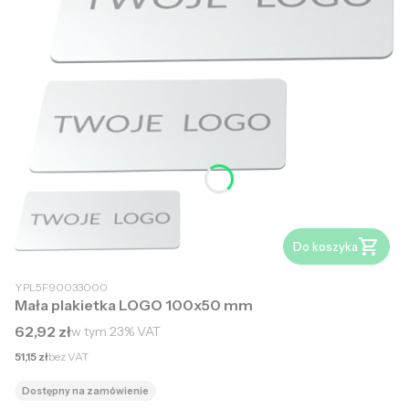
Do koszyka
YPL5F90033000
Mała plakietka LOGO 100x50 mm
Cena brutto
62,92 zł
w tym
23%
VAT
Cena netto
51,15 zł
bez VAT
Dostępny na zamówienie