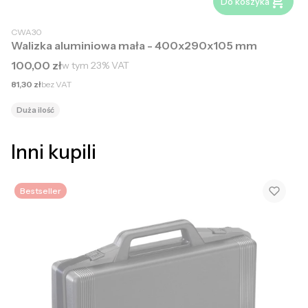
Do koszyka
CWA30
Walizka aluminiowa mała - 400x290x105 mm
Cena brutto
100,00 zł
w tym
23%
VAT
Cena netto
81,30 zł
bez VAT
Duża ilość
Inni kupili
Bestseller