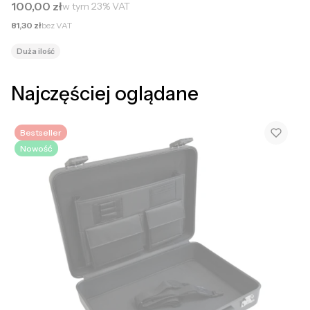
Cena brutto
100,00 zł
w tym
23%
VAT
Cena netto
81,30 zł
bez VAT
Duża ilość
Najczęściej oglądane
Bestseller
Nowość