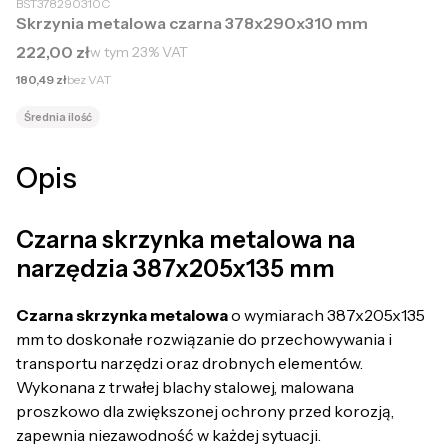
BST378290310C
Skrzynia metalowa czarna 378x290x310 mm
Cena brutto
222,00 zł
w tym
23%
VAT
Cena netto
180,49 zł
bez VAT
Średnia ilość
Opis
Czarna skrzynka metalowa na
narzędzia 387x205x135 mm
Czarna skrzynka metalowa
o wymiarach 387x205x135
mm to doskonałe rozwiązanie do przechowywania i
transportu narzędzi oraz drobnych elementów.
Wykonana z trwałej blachy stalowej, malowana
proszkowo dla zwiększonej ochrony przed korozją,
zapewnia niezawodność w każdej sytuacji.