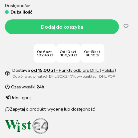
Dostępność:
Duża ilość
Dodaj do koszyka
Od 6 szt.
Od 10 szt.
Od 15 szt.
102,46 zł
100,28 zł
98,10 zł
Dostawa
od 15,00 zł
- Punkty odbioru DHL (Polska)
Odbiór w automatach DHL BOX 24/7 lub w punktach DHL POP
Czas wysyłki:
24h
Udostępnij
Zapytaj o produkt, wycenę lub dostępność