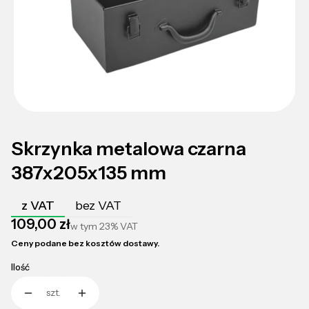
Skrzynka metalowa czarna
387x205x135 mm
z VAT
bez VAT
Cena
109,00 zł
w tym
23%
VAT
Ceny podane bez kosztów dostawy.
Ilość
szt.