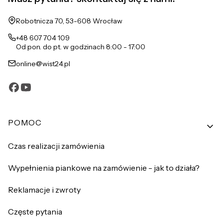
Adres:
Robotnicza 70, 53-608 Wrocław
+48 607 704 109
Od pon. do pt. w godzinach 8:00 - 17:00
online@wist24.pl
Linki w stopce
POMOC
Czas realizacji zamówienia
Wypełnienia piankowe na zamówienie - jak to działa?
Reklamacje i zwroty
Częste pytania