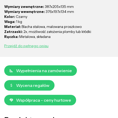
Wymiary zewnętrzne:
387x205x135 mm
Wymiary wewnętrzne:
376x197x134 mm
Kolor:
Czarny
Waga:
1 kg
Materiał:
Blacha stalowa, malowana proszkowo
Zatrzaski:
2x, możliwość założenia plomby lub kłódki
Rączka:
Metalowa, składana
Przejdź do pełnego opisu
Wypełnienia na zamówienie
Wycena regałów
Współpraca - ceny hurtowe