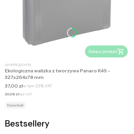
Zobacz produkt
WHPPK320H75
Ekologiczna walizka z tworzywa Panaro K45 -
327x264x78 mm
Cena brutto
37,00 zł
w tym
23%
VAT
Cena netto
30,08 zł
bez VAT
Duża ilość
Bestsellery