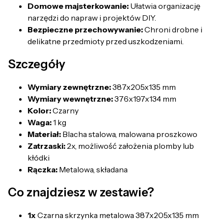
Domowe majsterkowanie:
Ułatwia organizację
narzędzi do napraw i projektów DIY.
Bezpieczne przechowywanie:
Chroni drobne i
delikatne przedmioty przed uszkodzeniami.
Szczegóły
Wymiary zewnętrzne:
387x205x135 mm
Wymiary wewnętrzne:
376x197x134 mm
Kolor:
Czarny
Waga:
1 kg
Materiał:
Blacha stalowa, malowana proszkowo
Zatrzaski:
2x, możliwość założenia plomby lub
kłódki
Rączka:
Metalowa, składana
Co znajdziesz w zestawie?
1x
Czarna skrzynka metalowa 387x205x135 mm