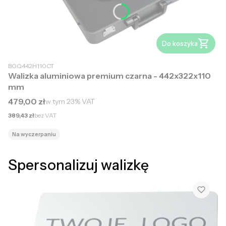
Do koszyka
BGQ442H110CT
Walizka aluminiowa premium czarna - 442x322x110
mm
Cena brutto
479,00 zł
w tym
23%
VAT
Cena netto
389,43 zł
bez VAT
Na wyczerpaniu
Spersonalizuj walizkę