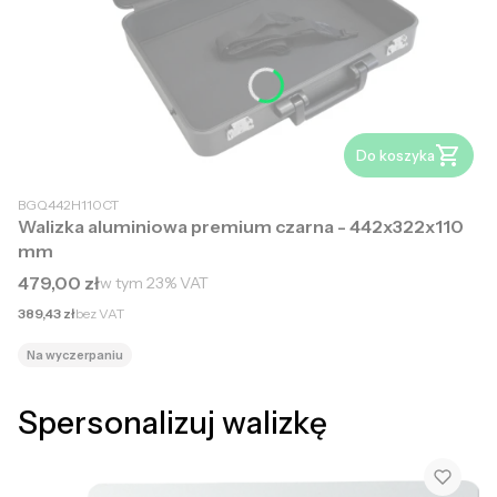
Do koszyka
BGQ442H110CT
Walizka aluminiowa premium czarna - 442x322x110
mm
Cena brutto
479,00 zł
w tym
23%
VAT
Cena netto
389,43 zł
bez VAT
Na wyczerpaniu
Spersonalizuj walizkę