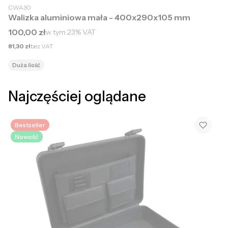
CWA30
Walizka aluminiowa mała - 400x290x105 mm
Cena brutto
100,00 zł
w tym
23%
VAT
Cena netto
81,30 zł
bez VAT
Duża ilość
Najczęściej oglądane
Bestseller
Nowość