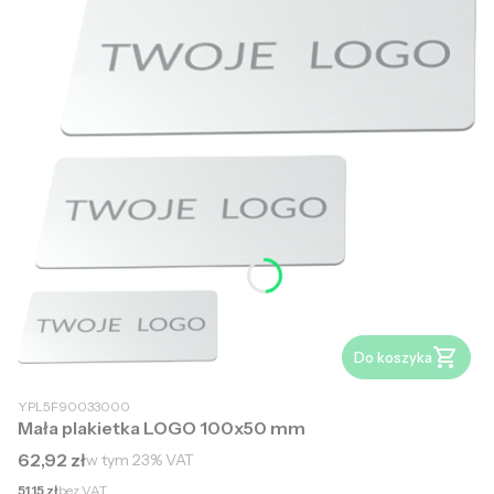
Do koszyka
YPL5F90033000
Mała plakietka LOGO 100x50 mm
Cena brutto
62,92 zł
w tym
23%
VAT
Cena netto
51,15 zł
bez VAT