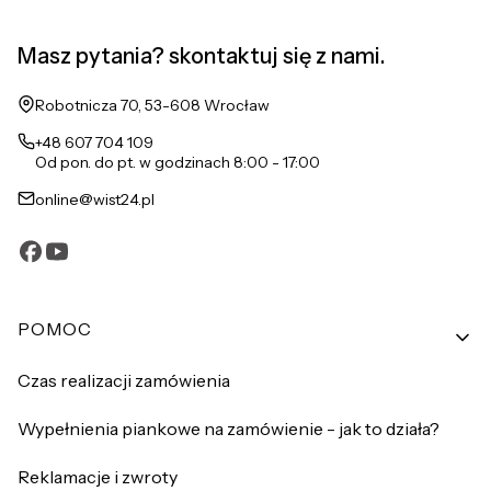
Masz pytania? skontaktuj się z nami.
Adres:
Robotnicza 70, 53-608 Wrocław
+48 607 704 109
Od pon. do pt. w godzinach 8:00 - 17:00
online@wist24.pl
Linki w stopce
POMOC
Czas realizacji zamówienia
Wypełnienia piankowe na zamówienie - jak to działa?
Reklamacje i zwroty