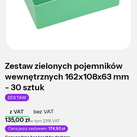
Zestaw zielonych pojemników
wewnętrznych 162x108x63 mm
- 30 sztuk
ZESTAW
z VAT
bez VAT
Cena
135,00 zł
w tym
23%
VAT
Cena poza zestawem:
174,90 zł
Ceny podane bez kosztów dostawy.