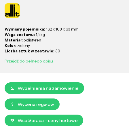
Wymiary pojemnika:
162 x 108 x 63 mm
Waga zestawu:
1,5 kg
Materiał:
polistyren
Kolor:
zielony
Liczba sztuk w zestawie:
30
Przejdź do pełnego opisu
Wypełnienia na zamówienie
Wycena regałów
Współpraca - ceny hurtowe