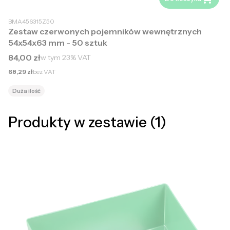
BMA456315Z50
Zestaw czerwonych pojemników wewnętrznych
54x54x63 mm - 50 sztuk
Cena brutto
84,00 zł
w tym
23%
VAT
Cena netto
68,29 zł
bez VAT
Duża ilość
Produkty w zestawie (1)